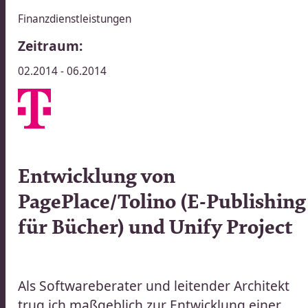
Finanzdienstleistungen
Zeitraum:
02.2014 - 06.2014
010
Entwicklung von
|
PagePlace/Tolino (E-Publishing
TION
für Bücher) und Unify Project​​​​‌ ‍ ​‍​‍‌‍ ‌ ​‍‌‍‍‌‌‍‌ ‌‍‍‌‌‍ ‍​‍​‍​ ‍‍​‍​‍‌ ​ ‌‍​‌‌‍ ‍‌‍‍‌‌ ‌​‌ ‍‌​‍ ‍‌‍‍‌‌‍ ​‍​‍​‍ ​​‍​‍‌‍‍​‌ ​‍‌‍‌‌‌‍‌‍​‍​‍​ ‍‍​‍​‍‌‍‍​‌ ‌​‌ ‌​‌ ​​‌ ​ ​ ‍‍​‍ ​‍ ‌ ​ ‌ ‌​‌ ‌‌‌‍‌​‌‍‍‌‌‍ ​‍ ‍‌ ​ ‌‍‌‌‌‍​‍‌‍​‌‌ ​ ‌ ‌​‌‍‍‌‌‍​‌‌‍ ‍​‍ ‌‌ ​ ‌‍ ‌‍‌‍‌ ‌​‌ ‌ ‌‍​‌‌ ​‍‌‍‌‌​‍ ‍‌‍‌​‌‍‌‌​‍ ‌‍‍‌‌‍ ‍‌ ‌​‌‍‌‌‌‍ ‍‌ ‌​​‍ ‌‍‌‌‌‍‌​‌‍‍‌‌ ‌​​‍ ‌‍ ‌‌‍ ‌‍‌​‌‍‌‌​ ‌‌ ​​‌ ​‍‌‍‌‌‌ ​ ‌‍‌‌‌‍ ‍‌ ‌​‌‍​‌‌ ‌​‌‍‍‌‌‍ ‌‍ ‍​ ‍ ‌‍‍‌‌‍‌​​ ‌​ ‌‍​ ‌‌​ ​‍​ ‍‌‌‍​ ‌‍‌‌‌‍‌​​ ​​​‍ ‌​ ‍‌‌‍‌‌‌‍​‍‌‍‌‍​‍ ‌​ ‌​​ ‍​​ ‌‌‌‍​ ​‍ ‌‌‍​‍‌‍​‍​ ‌‍​ ‌‌​‍ ‌‌‍‌‌​ ​‌‌‍‌‍​ ‌‌​ ‍‌​ ‌‍​ ‍‌‌‍​ ​ ​​‌‍​ ​ ​‌​ ‌‌​ ‍ ‌ ‌​‌ ‍‌‌ ​​‌‍‌‌​ ‌‌ ​​‌ ​‍‌‍ ‌‍‍‍‌‍‌‌‌‍​ ‌ ‌​​ ‍ ‌ ​​‌‍​‌‌ ‌​‌‍‍​​ ‌‌ ‌​‌‍‍‌‌ ‌​‌‍ ​‌‍‌‌​‍‌‌​ ‌‌‌​​‍‌‌ ‌‍‍ ‌‍‌‌‌ ‍‌​‍‌‌​ ​ ‌​‌​​‍‌‌​ ​ ‌​‌​​‍‌‌​ ​‍​ ​‍‌‍‌​‌‍‌‌​‍‌‌​ ​‍​ ​‍​‍‌‌​ ‌‌‌​‌​​‍ ‍‌ ‌‍‌‍​‌‌‍ ​‌ ‌‌‌‍‌‌​ ‌‍​‍‌‍​‌‌ ​ ‌‍‌‌‌‌‌‌‌ ​‍‌‍ ​​ ‌‌‍‍​‌ ‌​‌ ‌​‌ ​​‌ ​ ​‍‌‌​ ​ ‌​​‌​‍‌‌​ ​‍‌​‌‍​‍‌‌​ ​‍‌​‌‍‌ ​ ‌ ‌​‌ ‌‌‌‍‌​‌‍‍‌‌‍ ​‍ ‍‌ ​ ‌‍‌‌‌‍​‍‌‍​‌‌ ​ ‌ ‌​‌‍‍‌‌‍​‌‌‍ ‍​‍ ‌‌ ​ ‌‍ ‌‍‌‍‌ ‌​‌ ‌ ‌‍​‌‌ ​‍‌‍‌‌​‍ ‍‌‍‌​‌‍‌‌​‍‌‍‌‍‍‌‌‍‌​​ ‌​ ‌‍​ ‌‌​ ​‍​ ‍‌‌‍​ ‌‍‌‌‌‍‌​​ ​​​‍ ‌​ ‍‌‌‍‌‌‌‍​‍‌‍‌‍​‍ ‌​ ‌​​ ‍​​ ‌‌‌‍​ ​‍ ‌‌‍​‍‌‍​‍​ ‌‍​ ‌‌​‍ ‌‌‍‌‌​ ​‌‌‍‌‍​ ‌‌​ ‍‌​ ‌‍​ ‍‌‌‍​ ​ ​​‌‍​ ​ ​‌​ ‌‌​‍‌‍‌ ‌​‌ ‍‌‌ ​​‌‍‌‌​ ‌‌ ​​‌ ​‍‌‍ ‌‍‍‍‌‍‌‌‌‍​ ‌ ‌​​‍‌‍‌ ​​‌‍​‌‌ ‌​‌‍‍​​ ‌‌ ‌​‌‍‍‌‌ ‌​‌‍ ​‌‍‌‌​‍‌‌​ ‌‌‌​​‍‌‌ ‌‍‍ ‌‍‌‌‌ ‍‌​‍‌‌​ ​ ‌​‌​​‍‌‌​ ​ ‌​‌​​‍‌‌​ ​‍​ ​‍‌‍‌​‌‍‌‌​‍‌‌​ ​‍​ ​‍​‍‌‌​ ‌‌‌​‌​​‍ ‍‌ ‌‍‌‍​‌‌‍ ​‌ ‌‌‌‍‌‌​‍‌‍‌ ​​‌‍‌‌‌ ​‍‌ ​ ‌ ​​‌‍‌‌‌‍​ ‌ ‌​‌‍‍‌‌ ‌‍‌‍‌‌​ ‌‌ ​​‌ ‌‌‌‍​‍‌‍ ​‌‍‍‌‌ ​ ‌‍‍​‌‍‌‌‌‍‌​​‍​‍‌ ‌
Als Softwareberater und leitender Architekt
trug ich maßgeblich zur Entwicklung einer