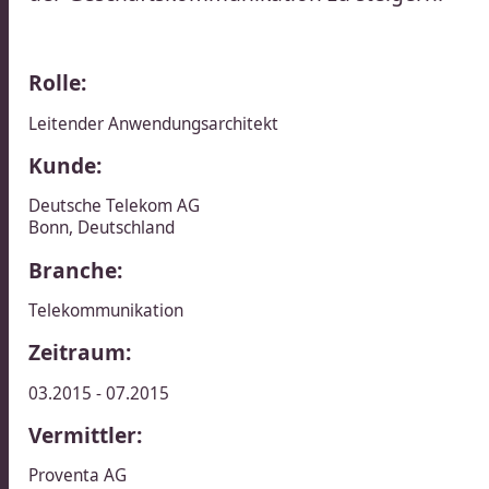
Rolle:
Leitender Anwendungsarchitekt​​​​‌ ‍ ​‍​‍‌‍ ‌ ​‍‌‍‍‌‌‍‌ ‌‍‍‌‌‍ ‍​‍​‍​ ‍‍​‍​‍‌ ​ ‌‍​‌‌‍ ‍‌‍‍‌‌ ‌​‌ ‍‌​‍ ‍‌‍‍‌‌‍ ​‍​‍​‍ ​​‍​‍‌‍‍​‌ ​‍‌‍‌‌‌‍‌‍​‍​‍​ ‍‍​‍​‍‌‍‍​‌ ‌​‌ ‌​‌ ​​‌ ​ ​ ‍‍​‍ ​‍ ‌ ​ ‌ ‌​‌ ‌‌‌‍‌​‌‍‍‌‌‍ ​‍ ‍‌ ​ ‌‍‌‌‌‍​‍‌‍​‌‌ ​ ‌ ‌​‌‍‍‌‌‍​‌‌‍ ‍​‍ ‌‌ ​ ‌‍ ‌‍‌‍‌ ‌​‌ ‌ ‌‍​‌‌ ​‍‌‍‌‌​‍ ‍‌‍‌​‌‍‌‌​‍ ‌‍‍‌‌‍ ‍‌ ‌​‌‍‌‌‌‍ ‍‌ ‌​​‍ ‌‍‌‌‌‍‌​‌‍‍‌‌ ‌​​‍ ‌‍ ‌‌‍ ‌‍‌​‌‍‌‌​ ‌‌ ​​‌ ​‍‌‍‌‌‌ ​ ‌‍‌‌‌‍ ‍‌ ‌​‌‍​‌‌ ‌​‌‍‍‌‌‍ ‌‍ ‍​ ‍ ‌‍‍‌‌‍‌​​ ‌​ ​​​ ​​‌‍​‌​ ‌‌‌‍‌‌​ ‍‌​ ‌‍​ ‌‌​‍ ‌​ ‌‍‌‍‌​​ ‌ ​ ​‍​‍ ‌​ ‌​‌‍‌‌‌‍‌‌​ ​‍​‍ ‌‌‍​‌​ ‌‌​ ‍‌​ ‌​​‍ ‌​ ‌‌​ ‌‌​ ‌‌​ ​‌​ ‍​​ ‌ ​ ‍​​ ‌​‌‍‌‍​ ‍​​ ​‌​ ​‌​ ‍ ‌ ‌​‌ ‍‌‌ ​​‌‍‌‌​ ‌‌ ​​‌ ​‍‌‍ ‌‍‍‍‌‍‌‌‌‍​ ‌ ‌​​ ‍ ‌ ​​‌‍​‌‌ ‌​‌‍‍​​ ‌‌ ​‍‌‍ ‌‍ ​‌‍‌‌​‍‌‌​ ‌‌‌​​‍‌‌ ‌‍‍ ‌‍‌‌‌ ‍‌​‍‌‌​ ​ ‌​‌​​‍‌‌​ ​ ‌​‌​​‍‌‌​ ​‍​ ​‍‌‍‌​‌‍‌‌​‍‌‌​ ​‍​ ​‍​‍‌‌​ ‌‌‌​‌​​‍ ‍‌ ‌‍‌‍​‌‌‍ ​‌ ‌‌‌‍‌‌​ ‌‍​‍‌‍​‌‌ ​ ‌‍‌‌‌‌‌‌‌ ​‍‌‍ ​​ ‌‌‍‍​‌ ‌​‌ ‌​‌ ​​‌ ​ ​‍‌‌​ ​ ‌​​‌​‍‌‌​ ​‍‌​‌‍​‍‌‌​ ​‍‌​‌‍‌ ​ ‌ ‌​‌ ‌‌‌‍‌​‌‍‍‌‌‍ ​‍ ‍‌ ​ ‌‍‌‌‌‍​‍‌‍​‌‌ ​ ‌ ‌​‌‍‍‌‌‍​‌‌‍ ‍​‍ ‌‌ ​ ‌‍ ‌‍‌‍‌ ‌​‌ ‌ ‌‍​‌‌ ​‍‌‍‌‌​‍ ‍‌‍‌​‌‍‌‌​‍‌‍‌‍‍‌‌‍‌​​ ‌​ ​​​ ​​‌‍​‌​ ‌‌‌‍‌‌​ ‍‌​ ‌‍​ ‌‌​‍ ‌​ ‌‍‌‍‌​​ ‌ ​ ​‍​‍ ‌​ ‌​‌‍‌‌‌‍‌‌​ ​‍​‍ ‌‌‍​‌​ ‌‌​ ‍‌​ ‌​​‍ ‌​ ‌‌​ ‌‌​ ‌‌​ ​‌​ ‍​​ ‌ ​ ‍​​ ‌​‌‍‌‍​ ‍​​ ​‌​ ​‌​‍‌‍‌ ‌​‌ ‍‌‌ ​​‌‍‌‌​ ‌‌ ​​‌ ​‍‌‍ ‌‍‍‍‌‍‌‌‌‍​ ‌ ‌​​‍‌‍‌ ​​‌‍​‌‌ ‌​‌‍‍​​ ‌‌ ​‍‌‍ ‌‍ ​‌‍‌‌​‍‌‌​ ‌‌‌​​‍‌‌ ‌‍‍ ‌‍‌‌‌ ‍‌​‍‌‌​ ​ ‌​‌​​‍‌‌​ ​ ‌​‌​​‍‌‌​ ​‍​ ​‍‌‍‌​‌‍‌‌​‍‌‌​ ​‍​ ​‍​‍‌‌​ ‌‌‌​‌​​‍ ‍‌ ‌‍‌‍​‌‌‍ ​‌ ‌‌‌‍‌‌​‍‌‍‌ ​​‌‍‌‌‌ ​‍‌ ​ ‌ ​​‌‍‌‌‌‍​ ‌ ‌​‌‍‍‌‌ ‌‍‌‍‌‌​ ‌‌ ​​‌ ‌‌‌‍​‍‌‍ ​‌‍‍‌‌ ​ ‌‍‍​‌‍‌‌‌‍‌​​‍​‍‌ ‌
Kunde:
Deutsche Telekom AG​​​​‌ ‍ ​‍​‍‌‍ ‌ ​‍‌‍‍‌‌‍‌ ‌‍‍‌‌‍ ‍​‍​‍​ ‍‍​‍​‍‌ ​ ‌‍​‌‌‍ ‍‌‍‍‌‌ ‌​‌ ‍‌​‍ ‍‌‍‍‌‌‍ ​‍​‍​‍ ​​‍​‍‌‍‍​‌ ​‍‌‍‌‌‌‍‌‍​‍​‍​ ‍‍​‍​‍‌‍‍​‌ ‌​‌ ‌​‌ ​​‌ ​ ​ ‍‍​‍ ​‍ ‌ ​ ‌ ‌​‌ ‌‌‌‍‌​‌‍‍‌‌‍ ​‍ ‍‌ ​ ‌‍‌‌‌‍​‍‌‍​‌‌ ​ ‌ ‌​‌‍‍‌‌‍​‌‌‍ ‍​‍ ‌‌ ​ ‌‍ ‌‍‌‍‌ ‌​‌ ‌ ‌‍​‌‌ ​‍‌‍‌‌​‍ ‍‌‍‌​‌‍‌‌​‍ ‌‍‍‌‌‍ ‍‌ ‌​‌‍‌‌‌‍ ‍‌ ‌​​‍ ‌‍‌‌‌‍‌​‌‍‍‌‌ ‌​​‍ ‌‍ ‌‌‍ ‌‍‌​‌‍‌‌​ ‌‌ ​​‌ ​‍‌‍‌‌‌ ​ ‌‍‌‌‌‍ ‍‌ ‌​‌‍​‌‌ ‌​‌‍‍‌‌‍ ‌‍ ‍​ ‍ ‌‍‍‌‌‍‌​​ ‌​ ​​​ ‌‌​ ​‌‌‍‌‌‌‍‌‌​ ​‍​ ‍​​ ​‍​‍ ‌​ ‌​​ ‌‍​ ‌‌​ ​ ​‍ ‌​ ‌​​ ‌​‌‍​ ​ ‌‍​‍ ‌​ ‍‌​ ​​‌‍‌‌​ ​ ​‍ ‌​ ‍‌​ ‍‌‌‍‌​​ ‍‌​ ​ ​ ‍‌​ ​‌​ ‌‌​ ‌‍​ ‌‍​ ​​‌‍​‍​ ‍ ‌ ‌​‌ ‍‌‌ ​​‌‍‌‌​ ‌‌‍​ ‌‍ ‌‍ ‌‌ ​​‌‍​‌‌‍ ‍‌ ‍‌​ ‍ ‌ ​​‌‍​‌‌ ‌​‌‍‍​​ ‌‌‍ ‍‌‍​‌‌‍ ‌‌‍‌‌​ ‌‍​‍‌‍​‌‌ ​ ‌‍‌‌‌‌‌‌‌ ​‍‌‍ ​​ ‌‌‍‍​‌ ‌​‌ ‌​‌ ​​‌ ​ ​‍‌‌​ ​ ‌​​‌​‍‌‌​ ​‍‌​‌‍​‍‌‌​ ​‍‌​‌‍‌ ​ ‌ ‌​‌ ‌‌‌‍‌​‌‍‍‌‌‍ ​‍ ‍‌ ​ ‌‍‌‌‌‍​‍‌‍​‌‌ ​ ‌ ‌​‌‍‍‌‌‍​‌‌‍ ‍​‍ ‌‌ ​ ‌‍ ‌‍‌‍‌ ‌​‌ ‌ ‌‍​‌‌ ​‍‌‍‌‌​‍ ‍‌‍‌​‌‍‌‌​‍‌‍‌‍‍‌‌‍‌​​ ‌​ ​​​ ‌‌​ ​‌‌‍‌‌‌‍‌‌​ ​‍​ ‍​​ ​‍​‍ ‌​ ‌​​ ‌‍​ ‌‌​ ​ ​‍ ‌​ ‌​​ ‌​‌‍​ ​ ‌‍​‍ ‌​ ‍‌​ ​​‌‍‌‌​ ​ ​‍ ‌​ ‍‌​ ‍‌‌‍‌​​ ‍‌​ ​ ​ ‍‌​ ​‌​ ‌‌​ ‌‍​ ‌‍​ ​​‌‍​‍​‍‌‍‌ ‌​‌ ‍‌‌ ​​‌‍‌‌​ ‌‌‍​ ‌‍ ‌‍ ‌‌ ​​‌‍​‌‌‍ ‍‌ ‍‌​‍‌‍‌ ​​‌‍​‌‌ ‌​‌‍‍​​ ‌‌‍ ‍‌‍​‌‌‍ ‌‌‍‌‌​‍‌‍‌ ​​‌‍‌‌‌ ​‍‌ ​ ‌ ​​‌‍‌‌‌‍​ ‌ ‌​‌‍‍‌‌ ‌‍‌‍‌‌​ ‌‌ ​​‌ ‌‌‌‍​‍‌‍ ​‌‍‍‌‌ ​ ‌‍‍​‌‍‌‌‌‍‌​​‍​‍‌ ‌
Bonn​​​​‌ ‍ ​‍​‍‌‍ ‌ ​‍‌‍‍‌‌‍‌ ‌‍‍‌‌‍ ‍​‍​‍​ ‍‍​‍​‍‌ ​ ‌‍​‌‌‍ ‍‌‍‍‌‌ ‌​‌ ‍‌​‍ ‍‌‍‍‌‌‍ ​‍​‍​‍ ​​‍​‍‌‍‍​‌ ​‍‌‍‌‌‌‍‌‍​‍​‍​ ‍‍​‍​‍‌‍‍​‌ ‌​‌ ‌​‌ ​​‌ ​ ​ ‍‍​‍ ​‍ ‌ ​ ‌ ‌​‌ ‌‌‌‍‌​‌‍‍‌‌‍ ​‍ ‍‌ ​ ‌‍‌‌‌‍​‍‌‍​‌‌ ​ ‌ ‌​‌‍‍‌‌‍​‌‌‍ ‍​‍ ‌‌ ​ ‌‍ ‌‍‌‍‌ ‌​‌ ‌ ‌‍​‌‌ ​‍‌‍‌‌​‍ ‍‌‍‌​‌‍‌‌​‍ ‌‍‍‌‌‍ ‍‌ ‌​‌‍‌‌‌‍ ‍‌ ‌​​‍ ‌‍‌‌‌‍‌​‌‍‍‌‌ ‌​​‍ ‌‍ ‌‌‍ ‌‍‌​‌‍‌‌​ ‌‌ ​​‌ ​‍‌‍‌‌‌ ​ ‌‍‌‌‌‍ ‍‌ ‌​‌‍​‌‌ ‌​‌‍‍‌‌‍ ‌‍ ‍​ ‍ ‌‍‍‌‌‍‌​​ ‌​ ​​​ ‌‌​ ​‌‌‍‌‌‌‍‌‌​ ​‍​ ‍​​ ​‍​‍ ‌​ ‌​​ ‌‍​ ‌‌​ ​ ​‍ ‌​ ‌​​ ‌​‌‍​ ​ ‌‍​‍ ‌​ ‍‌​ ​​‌‍‌‌​ ​ ​‍ ‌​ ‍‌​ ‍‌‌‍‌​​ ‍‌​ ​ ​ ‍‌​ ​‌​ ‌‌​ ‌‍​ ‌‍​ ​​‌‍​‍​ ‍ ‌ ‌​‌ ‍‌‌ ​​‌‍‌‌​ ‌‌‍​ ‌‍ ‌‍ ‌‌ ​​‌‍​‌‌‍ ‍‌ ‍‌​ ‍ ‌ ​​‌‍​‌‌ ‌​‌‍‍​​ ‌‌‍​ ‌‍‍‌‌ ‌​‌ ‍‌​ ‌‍​‍‌‍​‌‌ ​ ‌‍‌‌‌‌‌‌‌ ​‍‌‍ ​​ ‌‌‍‍​‌ ‌​‌ ‌​‌ ​​‌ ​ ​‍‌‌​ ​ ‌​​‌​‍‌‌​ ​‍‌​‌‍​‍‌‌​ ​‍‌​‌‍‌ ​ ‌ ‌​‌ ‌‌‌‍‌​‌‍‍‌‌‍ ​‍ ‍‌ ​ ‌‍‌‌‌‍​‍‌‍​‌‌ ​ ‌ ‌​‌‍‍‌‌‍​‌‌‍ ‍​‍ ‌‌ ​ ‌‍ ‌‍‌‍‌ ‌​‌ ‌ ‌‍​‌‌ ​‍‌‍‌‌​‍ ‍‌‍‌​‌‍‌‌​‍‌‍‌‍‍‌‌‍‌​​ ‌​ ​​​ ‌‌​ ​‌‌‍‌‌‌‍‌‌​ ​‍​ ‍​​ ​‍​‍ ‌​ ‌​​ ‌‍​ ‌‌​ ​ ​‍ ‌​ ‌​​ ‌​‌‍​ ​ ‌‍​‍ ‌​ ‍‌​ ​​‌‍‌‌​ ​ ​‍ ‌​ ‍‌​ ‍‌‌‍‌​​ ‍‌​ ​ ​ ‍‌​ ​‌​ ‌‌​ ‌‍​ ‌‍​ ​​‌‍​‍​‍‌‍‌ ‌​‌ ‍‌‌ ​​‌‍‌‌​ ‌‌‍​ ‌‍ ‌‍ ‌‌ ​​‌‍​‌‌‍ ‍‌ ‍‌​‍‌‍‌ ​​‌‍​‌‌ ‌​‌‍‍​​ ‌‌‍​ ‌‍‍‌‌ ‌​‌ ‍‌​‍‌‍‌ ​​‌‍‌‌‌ ​‍‌ ​ ‌ ​​‌‍‌‌‌‍​ ‌ ‌​‌‍‍‌‌ ‌‍‌‍‌‌​ ‌‌ ​​‌ ‌‌‌‍​‍‌‍ ​‌‍‍‌‌ ​ ‌‍‍​‌‍‌‌‌‍‌​​‍​‍‌ ‌
,
Deutschland
Branche:
Telekommunikation
Zeitraum:
03.2015 - 07.2015
Vermittler:
Proventa AG​​​​‌ ‍ ​‍​‍‌‍ ‌ ​‍‌‍‍‌‌‍‌ ‌‍‍‌‌‍ ‍​‍​‍​ ‍‍​‍​‍‌ ​ ‌‍​‌‌‍ ‍‌‍‍‌‌ ‌​‌ ‍‌​‍ ‍‌‍‍‌‌‍ ​‍​‍​‍ ​​‍​‍‌‍‍​‌ ​‍‌‍‌‌‌‍‌‍​‍​‍​ ‍‍​‍​‍‌‍‍​‌ ‌​‌ ‌​‌ ​​‌ ​ ​ ‍‍​‍ ​‍ ‌ ​ ‌ ‌​‌ ‌‌‌‍‌​‌‍‍‌‌‍ ​‍ ‍‌ ​ ‌‍‌‌‌‍​‍‌‍​‌‌ ​ ‌ ‌​‌‍‍‌‌‍​‌‌‍ ‍​‍ ‌‌ ​ ‌‍ ‌‍‌‍‌ ‌​‌ ‌ ‌‍​‌‌ ​‍‌‍‌‌​‍ ‍‌‍‌​‌‍‌‌​‍ ‌‍‍‌‌‍ ‍‌ ‌​‌‍‌‌‌‍ ‍‌ ‌​​‍ ‌‍‌‌‌‍‌​‌‍‍‌‌ ‌​​‍ ‌‍ ‌‌‍ ‌‍‌​‌‍‌‌​ ‌‌ ​​‌ ​‍‌‍‌‌‌ ​ ‌‍‌‌‌‍ ‍‌ ‌​‌‍​‌‌ ‌​‌‍‍‌‌‍ ‌‍ ‍​ ‍ ‌‍‍‌‌‍‌​​ ‌​ ​‍​ ‌‌‌‍​‍‌‍​‍​ ​​‌‍‌‍‌‍​‌​ ‍‌​‍ ‌​ ‌‍​ ‌‍‌‍‌​​ ​‌​‍ ‌​ ‌​‌‍​‍‌‍​‍​ ‌‌​‍ ‌‌‍​‌​ ‌ ​ ‌‍​ ​ ​‍ ‌​ ‌​‌‍​‍‌‍‌‌‌‍​‌​ ‌​​ ​‌​ ‌​‌‍​ ​ ​ ​ ‌ ‌‍​‌​ ​ ​ ‍ ‌ ‌​‌ ‍‌‌ ​​‌‍‌‌​ ‌‌‍​ ‌‍ ‌‍ ‌‌ ​​‌‍​‌‌‍ ‍‌ ‍‌​ ‍ ‌ ​​‌‍​‌‌ ‌​‌‍‍​​ ‌‌‍ ‍‌‍​‌‌‍ ‌‌‍‌‌​ ‌‍​‍‌‍​‌‌ ​ ‌‍‌‌‌‌‌‌‌ ​‍‌‍ ​​ ‌‌‍‍​‌ ‌​‌ ‌​‌ ​​‌ ​ ​‍‌‌​ ​ ‌​​‌​‍‌‌​ ​‍‌​‌‍​‍‌‌​ ​‍‌​‌‍‌ ​ ‌ ‌​‌ ‌‌‌‍‌​‌‍‍‌‌‍ ​‍ ‍‌ ​ ‌‍‌‌‌‍​‍‌‍​‌‌ ​ ‌ ‌​‌‍‍‌‌‍​‌‌‍ ‍​‍ ‌‌ ​ ‌‍ ‌‍‌‍‌ ‌​‌ ‌ ‌‍​‌‌ ​‍‌‍‌‌​‍ ‍‌‍‌​‌‍‌‌​‍‌‍‌‍‍‌‌‍‌​​ ‌​ ​‍​ ‌‌‌‍​‍‌‍​‍​ ​​‌‍‌‍‌‍​‌​ ‍‌​‍ ‌​ ‌‍​ ‌‍‌‍‌​​ ​‌​‍ ‌​ ‌​‌‍​‍‌‍​‍​ ‌‌​‍ ‌‌‍​‌​ ‌ ​ ‌‍​ ​ ​‍ ‌​ ‌​‌‍​‍‌‍‌‌‌‍​‌​ ‌​​ ​‌​ ‌​‌‍​ ​ ​ ​ ‌ ‌‍​‌​ ​ ​‍‌‍‌ ‌​‌ ‍‌‌ ​​‌‍‌‌​ ‌‌‍​ ‌‍ ‌‍ ‌‌ ​​‌‍​‌‌‍ ‍‌ ‍‌​‍‌‍‌ ​​‌‍​‌‌ ‌​‌‍‍​​ ‌‌‍ ‍‌‍​‌‌‍ ‌‌‍‌‌​‍‌‍‌ ​​‌‍‌‌‌ ​‍‌ ​ ‌ ​​‌‍‌‌‌‍​ ‌ ‌​‌‍‍‌‌ ‌‍‌‍‌‌​ ‌‌ ​​‌ ‌‌‌‍​‍‌‍ ​‌‍‍‌‌ ​ ‌‍‍​‌‍‌‌‌‍‌​​‍​‍‌ ‌