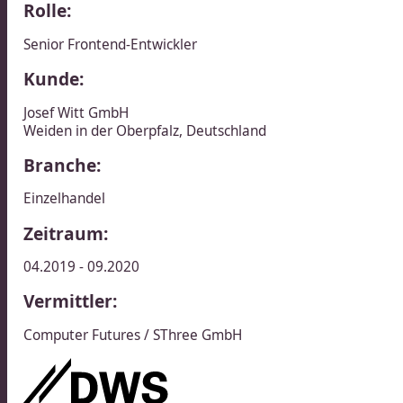
Rolle:
Senior Frontend-Entwickler​​​​‌ ‍ ​‍​‍‌‍ ‌ ​‍‌‍‍‌‌‍‌ ‌‍‍‌‌‍ ‍​‍​‍​ ‍‍​‍​‍‌ ​ ‌‍​‌‌‍ ‍‌‍‍‌‌ ‌​‌ ‍‌​‍ ‍‌‍‍‌‌‍ ​‍​‍​‍ ​​‍​‍‌‍‍​‌ ​‍‌‍‌‌‌‍‌‍​‍​‍​ ‍‍​‍​‍‌‍‍​‌ ‌​‌ ‌​‌ ​​‌ ​ ​ ‍‍​‍ ​‍ ‌ ​ ‌ ‌​‌ ‌‌‌‍‌​‌‍‍‌‌‍ ​‍ ‍‌ ​ ‌‍‌‌‌‍​‍‌‍​‌‌ ​ ‌ ‌​‌‍‍‌‌‍​‌‌‍ ‍​‍ ‌‌ ​ ‌‍ ‌‍‌‍‌ ‌​‌ ‌ ‌‍​‌‌ ​‍‌‍‌‌​‍ ‍‌‍‌​‌‍‌‌​‍ ‌‍‍‌‌‍ ‍‌ ‌​‌‍‌‌‌‍ ‍‌ ‌​​‍ ‌‍‌‌‌‍‌​‌‍‍‌‌ ‌​​‍ ‌‍ ‌‌‍ ‌‍‌​‌‍‌‌​ ‌‌ ​​‌ ​‍‌‍‌‌‌ ​ ‌‍‌‌‌‍ ‍‌ ‌​‌‍​‌‌ ‌​‌‍‍‌‌‍ ‌‍ ‍​ ‍ ‌‍‍‌‌‍‌​​ ‌​ ​​​ ‍​​ ‍​​ ​‌​ ​​‌‍‌‍​ ‌ ‌‍​‌​‍ ‌​ ​​​ ‍‌‌‍‌‌​ ​​​‍ ‌​ ‌​​ ‌‌​ ‍‌‌‍‌‌​‍ ‌‌‍​‌​ ‌​‌‍​ ‌‍​ ​‍ ‌​ ‌‍​ ‌‌‌‍‌​‌‍‌‍‌‍‌‍‌‍‌‍​ ​ ‌‍‌‌​ ‍‌​ ​​​ ​ ‌‍‌‌​ ‍ ‌ ‌​‌ ‍‌‌ ​​‌‍‌‌​ ‌‌ ​​‌ ​‍‌‍ ‌‍‍‍‌‍‌‌‌‍​ ‌ ‌​​ ‍ ‌ ​​‌‍​‌‌ ‌​‌‍‍​​ ‌‌ ​‍‌‍ ‌‍ ​‌‍‌‌​‍‌‌​ ‌‌‌​​‍‌‌ ‌‍‍ ‌‍‌‌‌ ‍‌​‍‌‌​ ​ ‌​‌​​‍‌‌​ ​ ‌​‌​​‍‌‌​ ​‍​ ​‍‌‍‌​‌‍‌‌​‍‌‌​ ​‍​ ​‍​‍‌‌​ ‌‌‌​‌​​‍ ‍‌ ‌‍‌‍​‌‌‍ ​‌ ‌‌‌‍‌‌​ ‌‍​‍‌‍​‌‌ ​ ‌‍‌‌‌‌‌‌‌ ​‍‌‍ ​​ ‌‌‍‍​‌ ‌​‌ ‌​‌ ​​‌ ​ ​‍‌‌​ ​ ‌​​‌​‍‌‌​ ​‍‌​‌‍​‍‌‌​ ​‍‌​‌‍‌ ​ ‌ ‌​‌ ‌‌‌‍‌​‌‍‍‌‌‍ ​‍ ‍‌ ​ ‌‍‌‌‌‍​‍‌‍​‌‌ ​ ‌ ‌​‌‍‍‌‌‍​‌‌‍ ‍​‍ ‌‌ ​ ‌‍ ‌‍‌‍‌ ‌​‌ ‌ ‌‍​‌‌ ​‍‌‍‌‌​‍ ‍‌‍‌​‌‍‌‌​‍‌‍‌‍‍‌‌‍‌​​ ‌​ ​​​ ‍​​ ‍​​ ​‌​ ​​‌‍‌‍​ ‌ ‌‍​‌​‍ ‌​ ​​​ ‍‌‌‍‌‌​ ​​​‍ ‌​ ‌​​ ‌‌​ ‍‌‌‍‌‌​‍ ‌‌‍​‌​ ‌​‌‍​ ‌‍​ ​‍ ‌​ ‌‍​ ‌‌‌‍‌​‌‍‌‍‌‍‌‍‌‍‌‍​ ​ ‌‍‌‌​ ‍‌​ ​​​ ​ ‌‍‌‌​‍‌‍‌ ‌​‌ ‍‌‌ ​​‌‍‌‌​ ‌‌ ​​‌ ​‍‌‍ ‌‍‍‍‌‍‌‌‌‍​ ‌ ‌​​‍‌‍‌ ​​‌‍​‌‌ ‌​‌‍‍​​ ‌‌ ​‍‌‍ ‌‍ ​‌‍‌‌​‍‌‌​ ‌‌‌​​‍‌‌ ‌‍‍ ‌‍‌‌‌ ‍‌​‍‌‌​ ​ ‌​‌​​‍‌‌​ ​ ‌​‌​​‍‌‌​ ​‍​ ​‍‌‍‌​‌‍‌‌​‍‌‌​ ​‍​ ​‍​‍‌‌​ ‌‌‌​‌​​‍ ‍‌ ‌‍‌‍​‌‌‍ ​‌ ‌‌‌‍‌‌​‍‌‍‌ ​​‌‍‌‌‌ ​‍‌ ​ ‌ ​​‌‍‌‌‌‍​ ‌ ‌​‌‍‍‌‌ ‌‍‌‍‌‌​ ‌‌ ​​‌ ‌‌‌‍​‍‌‍ ​‌‍‍‌‌ ​ ‌‍‍​‌‍‌‌‌‍‌​​‍​‍‌ ‌
Kunde:
Josef Witt GmbH​​​​‌ ‍ ​‍​‍‌‍ ‌ ​‍‌‍‍‌‌‍‌ ‌‍‍‌‌‍ ‍​‍​‍​ ‍‍​‍​‍‌ ​ ‌‍​‌‌‍ ‍‌‍‍‌‌ ‌​‌ ‍‌​‍ ‍‌‍‍‌‌‍ ​‍​‍​‍ ​​‍​‍‌‍‍​‌ ​‍‌‍‌‌‌‍‌‍​‍​‍​ ‍‍​‍​‍‌‍‍​‌ ‌​‌ ‌​‌ ​​‌ ​ ​ ‍‍​‍ ​‍ ‌ ​ ‌ ‌​‌ ‌‌‌‍‌​‌‍‍‌‌‍ ​‍ ‍‌ ​ ‌‍‌‌‌‍​‍‌‍​‌‌ ​ ‌ ‌​‌‍‍‌‌‍​‌‌‍ ‍​‍ ‌‌ ​ ‌‍ ‌‍‌‍‌ ‌​‌ ‌ ‌‍​‌‌ ​‍‌‍‌‌​‍ ‍‌‍‌​‌‍‌‌​‍ ‌‍‍‌‌‍ ‍‌ ‌​‌‍‌‌‌‍ ‍‌ ‌​​‍ ‌‍‌‌‌‍‌​‌‍‍‌‌ ‌​​‍ ‌‍ ‌‌‍ ‌‍‌​‌‍‌‌​ ‌‌ ​​‌ ​‍‌‍‌‌‌ ​ ‌‍‌‌‌‍ ‍‌ ‌​‌‍​‌‌ ‌​‌‍‍‌‌‍ ‌‍ ‍​ ‍ ‌‍‍‌‌‍‌​​ ‌‌‍‌‌‌‍‌​​ ‌ ​ ‌​‌‍‌‍​ ‍‌​ ‍​‌‍‌‌​‍ ‌​ ​‌‌‍‌​‌‍​‍​ ​ ​‍ ‌​ ‌​‌‍​‌‌‍​ ​ ‌‌​‍ ‌‌‍​‌​ ‌‍‌‍​ ‌‍‌​​‍ ‌‌‍​‌​ ‌​​ ​ ‌‍​‍​ ‍‌​ ‌​​ ‌ ​ ​​​ ​​​ ‌ ​ ​ ‌‍‌‍​ ‍ ‌ ‌​‌ ‍‌‌ ​​‌‍‌‌​ ‌‌‍​ ‌‍ ‌‍ ‌‌ ​​‌‍​‌‌‍ ‍‌ ‍‌​ ‍ ‌ ​​‌‍​‌‌ ‌​‌‍‍​​ ‌‌‍ ‍‌‍​‌‌‍ ‌‌‍‌‌​ ‌‍​‍‌‍​‌‌ ​ ‌‍‌‌‌‌‌‌‌ ​‍‌‍ ​​ ‌‌‍‍​‌ ‌​‌ ‌​‌ ​​‌ ​ ​‍‌‌​ ​ ‌​​‌​‍‌‌​ ​‍‌​‌‍​‍‌‌​ ​‍‌​‌‍‌ ​ ‌ ‌​‌ ‌‌‌‍‌​‌‍‍‌‌‍ ​‍ ‍‌ ​ ‌‍‌‌‌‍​‍‌‍​‌‌ ​ ‌ ‌​‌‍‍‌‌‍​‌‌‍ ‍​‍ ‌‌ ​ ‌‍ ‌‍‌‍‌ ‌​‌ ‌ ‌‍​‌‌ ​‍‌‍‌‌​‍ ‍‌‍‌​‌‍‌‌​‍‌‍‌‍‍‌‌‍‌​​ ‌‌‍‌‌‌‍‌​​ ‌ ​ ‌​‌‍‌‍​ ‍‌​ ‍​‌‍‌‌​‍ ‌​ ​‌‌‍‌​‌‍​‍​ ​ ​‍ ‌​ ‌​‌‍​‌‌‍​ ​ ‌‌​‍ ‌‌‍​‌​ ‌‍‌‍​ ‌‍‌​​‍ ‌‌‍​‌​ ‌​​ ​ ‌‍​‍​ ‍‌​ ‌​​ ‌ ​ ​​​ ​​​ ‌ ​ ​ ‌‍‌‍​‍‌‍‌ ‌​‌ ‍‌‌ ​​‌‍‌‌​ ‌‌‍​ ‌‍ ‌‍ ‌‌ ​​‌‍​‌‌‍ ‍‌ ‍‌​‍‌‍‌ ​​‌‍​‌‌ ‌​‌‍‍​​ ‌‌‍ ‍‌‍​‌‌‍ ‌‌‍‌‌​‍‌‍‌ ​​‌‍‌‌‌ ​‍‌ ​ ‌ ​​‌‍‌‌‌‍​ ‌ ‌​‌‍‍‌‌ ‌‍‌‍‌‌​ ‌‌ ​​‌ ‌‌‌‍​‍‌‍ ​‌‍‍‌‌ ​ ‌‍‍​‌‍‌‌‌‍‌​​‍​‍‌ ‌
Weiden in der Oberpfalz​​​​‌ ‍ ​‍​‍‌‍ ‌ ​‍‌‍‍‌‌‍‌ ‌‍‍‌‌‍ ‍​‍​‍​ ‍‍​‍​‍‌ ​ ‌‍​‌‌‍ ‍‌‍‍‌‌ ‌​‌ ‍‌​‍ ‍‌‍‍‌‌‍ ​‍​‍​‍ ​​‍​‍‌‍‍​‌ ​‍‌‍‌‌‌‍‌‍​‍​‍​ ‍‍​‍​‍‌‍‍​‌ ‌​‌ ‌​‌ ​​‌ ​ ​ ‍‍​‍ ​‍ ‌ ​ ‌ ‌​‌ ‌‌‌‍‌​‌‍‍‌‌‍ ​‍ ‍‌ ​ ‌‍‌‌‌‍​‍‌‍​‌‌ ​ ‌ ‌​‌‍‍‌‌‍​‌‌‍ ‍​‍ ‌‌ ​ ‌‍ ‌‍‌‍‌ ‌​‌ ‌ ‌‍​‌‌ ​‍‌‍‌‌​‍ ‍‌‍‌​‌‍‌‌​‍ ‌‍‍‌‌‍ ‍‌ ‌​‌‍‌‌‌‍ ‍‌ ‌​​‍ ‌‍‌‌‌‍‌​‌‍‍‌‌ ‌​​‍ ‌‍ ‌‌‍ ‌‍‌​‌‍‌‌​ ‌‌ ​​‌ ​‍‌‍‌‌‌ ​ ‌‍‌‌‌‍ ‍‌ ‌​‌‍​‌‌ ‌​‌‍‍‌‌‍ ‌‍ ‍​ ‍ ‌‍‍‌‌‍‌​​ ‌‌‍‌‌‌‍‌​​ ‌ ​ ‌​‌‍‌‍​ ‍‌​ ‍​‌‍‌‌​‍ ‌​ ​‌‌‍‌​‌‍​‍​ ​ ​‍ ‌​ ‌​‌‍​‌‌‍​ ​ ‌‌​‍ ‌‌‍​‌​ ‌‍‌‍​ ‌‍‌​​‍ ‌‌‍​‌​ ‌​​ ​ ‌‍​‍​ ‍‌​ ‌​​ ‌ ​ ​​​ ​​​ ‌ ​ ​ ‌‍‌‍​ ‍ ‌ ‌​‌ ‍‌‌ ​​‌‍‌‌​ ‌‌‍​ ‌‍ ‌‍ ‌‌ ​​‌‍​‌‌‍ ‍‌ ‍‌​ ‍ ‌ ​​‌‍​‌‌ ‌​‌‍‍​​ ‌‌‍​ ‌‍‍‌‌ ‌​‌ ‍‌​ ‌‍​‍‌‍​‌‌ ​ ‌‍‌‌‌‌‌‌‌ ​‍‌‍ ​​ ‌‌‍‍​‌ ‌​‌ ‌​‌ ​​‌ ​ ​‍‌‌​ ​ ‌​​‌​‍‌‌​ ​‍‌​‌‍​‍‌‌​ ​‍‌​‌‍‌ ​ ‌ ‌​‌ ‌‌‌‍‌​‌‍‍‌‌‍ ​‍ ‍‌ ​ ‌‍‌‌‌‍​‍‌‍​‌‌ ​ ‌ ‌​‌‍‍‌‌‍​‌‌‍ ‍​‍ ‌‌ ​ ‌‍ ‌‍‌‍‌ ‌​‌ ‌ ‌‍​‌‌ ​‍‌‍‌‌​‍ ‍‌‍‌​‌‍‌‌​‍‌‍‌‍‍‌‌‍‌​​ ‌‌‍‌‌‌‍‌​​ ‌ ​ ‌​‌‍‌‍​ ‍‌​ ‍​‌‍‌‌​‍ ‌​ ​‌‌‍‌​‌‍​‍​ ​ ​‍ ‌​ ‌​‌‍​‌‌‍​ ​ ‌‌​‍ ‌‌‍​‌​ ‌‍‌‍​ ‌‍‌​​‍ ‌‌‍​‌​ ‌​​ ​ ‌‍​‍​ ‍‌​ ‌​​ ‌ ​ ​​​ ​​​ ‌ ​ ​ ‌‍‌‍​‍‌‍‌ ‌​‌ ‍‌‌ ​​‌‍‌‌​ ‌‌‍​ ‌‍ ‌‍ ‌‌ ​​‌‍​‌‌‍ ‍‌ ‍‌​‍‌‍‌ ​​‌‍​‌‌ ‌​‌‍‍​​ ‌‌‍​ ‌‍‍‌‌ ‌​‌ ‍‌​‍‌‍‌ ​​‌‍‌‌‌ ​‍‌ ​ ‌ ​​‌‍‌‌‌‍​ ‌ ‌​‌‍‍‌‌ ‌‍‌‍‌‌​ ‌‌ ​​‌ ‌‌‌‍​‍‌‍ ​‌‍‍‌‌ ​ ‌‍‍​‌‍‌‌‌‍‌​​‍​‍‌ ‌
,
Deutschland
Branche:
Einzelhandel
Zeitraum:
04.2019 - 09.2020
Vermittler:
Computer Futures / SThree GmbH​​​​‌ ‍ ​‍​‍‌‍ ‌ ​‍‌‍‍‌‌‍‌ ‌‍‍‌‌‍ ‍​‍​‍​ ‍‍​‍​‍‌ ​ ‌‍​‌‌‍ ‍‌‍‍‌‌ ‌​‌ ‍‌​‍ ‍‌‍‍‌‌‍ ​‍​‍​‍ ​​‍​‍‌‍‍​‌ ​‍‌‍‌‌‌‍‌‍​‍​‍​ ‍‍​‍​‍‌‍‍​‌ ‌​‌ ‌​‌ ​​‌ ​ ​ ‍‍​‍ ​‍ ‌ ​ ‌ ‌​‌ ‌‌‌‍‌​‌‍‍‌‌‍ ​‍ ‍‌ ​ ‌‍‌‌‌‍​‍‌‍​‌‌ ​ ‌ ‌​‌‍‍‌‌‍​‌‌‍ ‍​‍ ‌‌ ​ ‌‍ ‌‍‌‍‌ ‌​‌ ‌ ‌‍​‌‌ ​‍‌‍‌‌​‍ ‍‌‍‌​‌‍‌‌​‍ ‌‍‍‌‌‍ ‍‌ ‌​‌‍‌‌‌‍ ‍‌ ‌​​‍ ‌‍‌‌‌‍‌​‌‍‍‌‌ ‌​​‍ ‌‍ ‌‌‍ ‌‍‌​‌‍‌‌​ ‌‌ ​​‌ ​‍‌‍‌‌‌ ​ ‌‍‌‌‌‍ ‍‌ ‌​‌‍​‌‌ ‌​‌‍‍‌‌‍ ‌‍ ‍​ ‍ ‌‍‍‌‌‍‌​​ ‌​ ‍​‌‍​‌​ ‍‌​ ​ ​ ‍‌​ ‌‍​ ‍‌‌‍‌‍​‍ ‌​ ‌‍‌‍‌‍​ ‍‌​ ‍‌​‍ ‌​ ‌​​ ​‍​ ‌‌​ ​‍​‍ ‌‌‍​‍‌‍‌‌​ ​ ​ ‌‌​‍ ‌‌‍‌​​ ‌‍​ ​​​ ‌‌​ ​​‌‍‌‍‌‍‌‍‌‍‌‍​ ‍‌‌‍​ ​ ‍​‌‍​ ​ ‍ ‌ ‌​‌ ‍‌‌ ​​‌‍‌‌​ ‌‌‍​ ‌‍ ‌‍ ‌‌ ​​‌‍​‌‌‍ ‍‌ ‍‌​ ‍ ‌ ​​‌‍​‌‌ ‌​‌‍‍​​ ‌‌‍ ‍‌‍​‌‌‍ ‌‌‍‌‌​ ‌‍​‍‌‍​‌‌ ​ ‌‍‌‌‌‌‌‌‌ ​‍‌‍ ​​ ‌‌‍‍​‌ ‌​‌ ‌​‌ ​​‌ ​ ​‍‌‌​ ​ ‌​​‌​‍‌‌​ ​‍‌​‌‍​‍‌‌​ ​‍‌​‌‍‌ ​ ‌ ‌​‌ ‌‌‌‍‌​‌‍‍‌‌‍ ​‍ ‍‌ ​ ‌‍‌‌‌‍​‍‌‍​‌‌ ​ ‌ ‌​‌‍‍‌‌‍​‌‌‍ ‍​‍ ‌‌ ​ ‌‍ ‌‍‌‍‌ ‌​‌ ‌ ‌‍​‌‌ ​‍‌‍‌‌​‍ ‍‌‍‌​‌‍‌‌​‍‌‍‌‍‍‌‌‍‌​​ ‌​ ‍​‌‍​‌​ ‍‌​ ​ ​ ‍‌​ ‌‍​ ‍‌‌‍‌‍​‍ ‌​ ‌‍‌‍‌‍​ ‍‌​ ‍‌​‍ ‌​ ‌​​ ​‍​ ‌‌​ ​‍​‍ ‌‌‍​‍‌‍‌‌​ ​ ​ ‌‌​‍ ‌‌‍‌​​ ‌‍​ ​​​ ‌‌​ ​​‌‍‌‍‌‍‌‍‌‍‌‍​ ‍‌‌‍​ ​ ‍​‌‍​ ​‍‌‍‌ ‌​‌ ‍‌‌ ​​‌‍‌‌​ ‌‌‍​ ‌‍ ‌‍ ‌‌ ​​‌‍​‌‌‍ ‍‌ ‍‌​‍‌‍‌ ​​‌‍​‌‌ ‌​‌‍‍​​ ‌‌‍ ‍‌‍​‌‌‍ ‌‌‍‌‌​‍‌‍‌ ​​‌‍‌‌‌ ​‍‌ ​ ‌ ​​‌‍‌‌‌‍​ ‌ ‌​‌‍‍‌‌ ‌‍‌‍‌‌​ ‌‌ ​​‌ ‌‌‌‍​‍‌‍ ​‌‍‍‌‌ ​ ‌‍‍​‌‍‌‌‌‍‌​​‍​‍‌ ‌