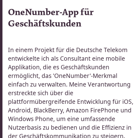
OneNumber-App für
|
Geschäftskunden​​​​‌ ‍ ​‍​‍‌‍ ‌ ​‍‌‍‍‌‌‍‌ ‌‍‍‌‌‍ ‍​‍​‍​ ‍‍​‍​‍‌ ​ ‌‍​‌‌‍ ‍‌‍‍‌‌ ‌​‌ ‍‌​‍ ‍‌‍‍‌‌‍ ​‍​‍​‍ ​​‍​‍‌‍‍​‌ ​‍‌‍‌‌‌‍‌‍​‍​‍​ ‍‍​‍​‍‌‍‍​‌ ‌​‌ ‌​‌ ​​‌ ​ ​ ‍‍​‍ ​‍ ‌ ​ ‌ ‌​‌ ‌‌‌‍‌​‌‍‍‌‌‍ ​‍ ‍‌ ​ ‌‍‌‌‌‍​‍‌‍​‌‌ ​ ‌ ‌​‌‍‍‌‌‍​‌‌‍ ‍​‍ ‌‌ ​ ‌‍ ‌‍‌‍‌ ‌​‌ ‌ ‌‍​‌‌ ​‍‌‍‌‌​‍ ‍‌‍‌​‌‍‌‌​‍ ‌‍‍‌‌‍ ‍‌ ‌​‌‍‌‌‌‍ ‍‌ ‌​​‍ ‌‍‌‌‌‍‌​‌‍‍‌‌ ‌​​‍ ‌‍ ‌‌‍ ‌‍‌​‌‍‌‌​ ‌‌ ​​‌ ​‍‌‍‌‌‌ ​ ‌‍‌‌‌‍ ‍‌ ‌​‌‍​‌‌ ‌​‌‍‍‌‌‍ ‌‍ ‍​ ‍ ‌‍‍‌‌‍‌​​ ‌​ ​​​ ​​‌‍​‌​ ‌‌‌‍‌‌​ ‍‌​ ‌‍​ ‌‌​‍ ‌​ ‌‍‌‍‌​​ ‌ ​ ​‍​‍ ‌​ ‌​‌‍‌‌‌‍‌‌​ ​‍​‍ ‌‌‍​‌​ ‌‌​ ‍‌​ ‌​​‍ ‌​ ‌‌​ ‌‌​ ‌‌​ ​‌​ ‍​​ ‌ ​ ‍​​ ‌​‌‍‌‍​ ‍​​ ​‌​ ​‌​ ‍ ‌ ‌​‌ ‍‌‌ ​​‌‍‌‌​ ‌‌ ​​‌ ​‍‌‍ ‌‍‍‍‌‍‌‌‌‍​ ‌ ‌​​ ‍ ‌ ​​‌‍​‌‌ ‌​‌‍‍​​ ‌‌ ‌​‌‍‍‌‌ ‌​‌‍ ​‌‍‌‌​‍‌‌​ ‌‌‌​​‍‌‌ ‌‍‍ ‌‍‌‌‌ ‍‌​‍‌‌​ ​ ‌​‌​​‍‌‌​ ​ ‌​‌​​‍‌‌​ ​‍​ ​‍‌‍‌​‌‍‌‌​‍‌‌​ ​‍​ ​‍​‍‌‌​ ‌‌‌​‌​​‍ ‍‌ ‌‍‌‍​‌‌‍ ​‌ ‌‌‌‍‌‌​ ‌‍​‍‌‍​‌‌ ​ ‌‍‌‌‌‌‌‌‌ ​‍‌‍ ​​ ‌‌‍‍​‌ ‌​‌ ‌​‌ ​​‌ ​ ​‍‌‌​ ​ ‌​​‌​‍‌‌​ ​‍‌​‌‍​‍‌‌​ ​‍‌​‌‍‌ ​ ‌ ‌​‌ ‌‌‌‍‌​‌‍‍‌‌‍ ​‍ ‍‌ ​ ‌‍‌‌‌‍​‍‌‍​‌‌ ​ ‌ ‌​‌‍‍‌‌‍​‌‌‍ ‍​‍ ‌‌ ​ ‌‍ ‌‍‌‍‌ ‌​‌ ‌ ‌‍​‌‌ ​‍‌‍‌‌​‍ ‍‌‍‌​‌‍‌‌​‍‌‍‌‍‍‌‌‍‌​​ ‌​ ​​​ ​​‌‍​‌​ ‌‌‌‍‌‌​ ‍‌​ ‌‍​ ‌‌​‍ ‌​ ‌‍‌‍‌​​ ‌ ​ ​‍​‍ ‌​ ‌​‌‍‌‌‌‍‌‌​ ​‍​‍ ‌‌‍​‌​ ‌‌​ ‍‌​ ‌​​‍ ‌​ ‌‌​ ‌‌​ ‌‌​ ​‌​ ‍​​ ‌ ​ ‍​​ ‌​‌‍‌‍​ ‍​​ ​‌​ ​‌​‍‌‍‌ ‌​‌ ‍‌‌ ​​‌‍‌‌​ ‌‌ ​​‌ ​‍‌‍ ‌‍‍‍‌‍‌‌‌‍​ ‌ ‌​​‍‌‍‌ ​​‌‍​‌‌ ‌​‌‍‍​​ ‌‌ ‌​‌‍‍‌‌ ‌​‌‍ ​‌‍‌‌​‍‌‌​ ‌‌‌​​‍‌‌ ‌‍‍ ‌‍‌‌‌ ‍‌​‍‌‌​ ​ ‌​‌​​‍‌‌​ ​ ‌​‌​​‍‌‌​ ​‍​ ​‍‌‍‌​‌‍‌‌​‍‌‌​ ​‍​ ​‍​‍‌‌​ ‌‌‌​‌​​‍ ‍‌ ‌‍‌‍​‌‌‍ ​‌ ‌‌‌‍‌‌​‍‌‍‌ ​​‌‍‌‌‌ ​‍‌ ​ ‌ ​​‌‍‌‌‌‍​ ‌ ‌​‌‍‍‌‌ ‌‍‌‍‌‌​ ‌‌ ​​‌ ‌‌‌‍​‍‌‍ ​‌‍‍‌‌ ​ ‌‍‍​‌‍‌‌‌‍‌​​‍​‍‌ ‌
TION
In einem Projekt für die Deutsche Telekom
entwickelte ich als Consultant eine mobile
Applikation, die es Geschäftskunden
ermöglicht, das 'OneNumber'-Merkmal
einfach zu verwalten. Meine Verantwortung
erstreckte sich über die
plattformübergreifende Entwicklung für iOS,
Android, BlackBerry, Amazon FirePhone und
Windows Phone, um eine umfassende
Nutzerbasis zu bedienen und die Effizienz in
der Geschäftskommunikation zu steigern.