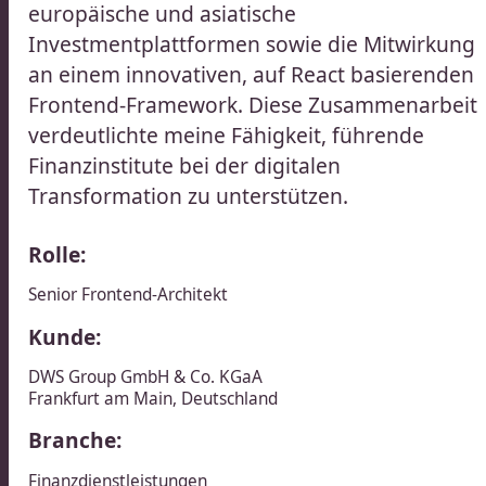
europäische und asiatische
Investmentplattformen sowie die Mitwirkung
an einem innovativen, auf React basierenden
Frontend-Framework. Diese Zusammenarbeit
verdeutlichte meine Fähigkeit, führende
Finanzinstitute bei der digitalen
Transformation zu unterstützen.​​​​‌ ‍ ​‍​‍‌‍ ‌ ​‍‌‍‍‌‌‍‌ ‌‍‍‌‌‍ ‍​‍​‍​ ‍‍​‍​‍‌ ​ ‌‍​‌‌‍ ‍‌‍‍‌‌ ‌​‌ ‍‌​‍ ‍‌‍‍‌‌‍ ​‍​‍​‍ ​​‍​‍‌‍‍​‌ ​‍‌‍‌‌‌‍‌‍​‍​‍​ ‍‍​‍​‍‌‍‍​‌ ‌​‌ ‌​‌ ​​‌ ​ ​ ‍‍​‍ ​‍ ‌ ​ ‌ ‌​‌ ‌‌‌‍‌​‌‍‍‌‌‍ ​‍ ‍‌ ​ ‌‍‌‌‌‍​‍‌‍​‌‌ ​ ‌ ‌​‌‍‍‌‌‍​‌‌‍ ‍​‍ ‌‌ ​ ‌‍ ‌‍‌‍‌ ‌​‌ ‌ ‌‍​‌‌ ​‍‌‍‌‌​‍ ‍‌‍‌​‌‍‌‌​‍ ‌‍‍‌‌‍ ‍‌ ‌​‌‍‌‌‌‍ ‍‌ ‌​​‍ ‌‍‌‌‌‍‌​‌‍‍‌‌ ‌​​‍ ‌‍ ‌‌‍ ‌‍‌​‌‍‌‌​ ‌‌ ​​‌ ​‍‌‍‌‌‌ ​ ‌‍‌‌‌‍ ‍‌ ‌​‌‍​‌‌ ‌​‌‍‍‌‌‍ ‌‍ ‍​ ‍ ‌‍‍‌‌‍‌​​ ‌​ ‌​​ ​‍‌‍‌‌‌‍‌‌‌‍​‍​ ‍‌​ ‌‌‌‍‌​​‍ ‌​ ​​​ ​‌​ ‌ ​ ​‍​‍ ‌​ ‌​‌‍‌‌​ ​‌​ ‌‍​‍ ‌​ ‍​‌‍‌‌​ ​‍‌‍‌​​‍ ‌​ ‌​​ ‍‌‌‍‌‍​ ‌ ‌‍​ ​ ‌​​ ​ ​ ‌​‌‍‌​​ ‌‍​ ‌‌​ ​‍​ ‍ ‌ ‌​‌ ‍‌‌ ​​‌‍‌‌​ ‌‌ ​​‌ ​‍‌‍ ‌‍‍‍‌‍‌‌‌‍​ ‌ ‌​​ ‍ ‌ ​​‌‍​‌‌ ‌​‌‍‍​​ ‌‌‍‌​‌‍‌‌‌ ​ ‌‍​ ‌ ​‍‌‍‍‌‌ ​​‌ ‌​‌‍‍‌‌‍ ‌‍ ‍​‍‌‌​ ‌‌‌​​‍‌‌ ‌‍‍ ‌‍‌‌‌ ‍‌​‍‌‌​ ​ ‌​‌​​‍‌‌​ ​ ‌​‌​​‍‌‌​ ​‍​ ​‍‌‍‌​‌‍‌‌​‍‌‌​ ​‍​ ​‍​‍‌‌​ ‌‌‌​‌​​‍ ‍‌ ‌‍‌‍​‌‌‍ ​‌ ‌‌‌‍‌‌​ ‌‍​‍‌‍​‌‌ ​ ‌‍‌‌‌‌‌‌‌ ​‍‌‍ ​​ ‌‌‍‍​‌ ‌​‌ ‌​‌ ​​‌ ​ ​‍‌‌​ ​ ‌​​‌​‍‌‌​ ​‍‌​‌‍​‍‌‌​ ​‍‌​‌‍‌ ​ ‌ ‌​‌ ‌‌‌‍‌​‌‍‍‌‌‍ ​‍ ‍‌ ​ ‌‍‌‌‌‍​‍‌‍​‌‌ ​ ‌ ‌​‌‍‍‌‌‍​‌‌‍ ‍​‍ ‌‌ ​ ‌‍ ‌‍‌‍‌ ‌​‌ ‌ ‌‍​‌‌ ​‍‌‍‌‌​‍ ‍‌‍‌​‌‍‌‌​‍‌‍‌‍‍‌‌‍‌​​ ‌​ ‌​​ ​‍‌‍‌‌‌‍‌‌‌‍​‍​ ‍‌​ ‌‌‌‍‌​​‍ ‌​ ​​​ ​‌​ ‌ ​ ​‍​‍ ‌​ ‌​‌‍‌‌​ ​‌​ ‌‍​‍ ‌​ ‍​‌‍‌‌​ ​‍‌‍‌​​‍ ‌​ ‌​​ ‍‌‌‍‌‍​ ‌ ‌‍​ ​ ‌​​ ​ ​ ‌​‌‍‌​​ ‌‍​ ‌‌​ ​‍​‍‌‍‌ ‌​‌ ‍‌‌ ​​‌‍‌‌​ ‌‌ ​​‌ ​‍‌‍ ‌‍‍‍‌‍‌‌‌‍​ ‌ ‌​​‍‌‍‌ ​​‌‍​‌‌ ‌​‌‍‍​​ ‌‌‍‌​‌‍‌‌‌ ​ ‌‍​ ‌ ​‍‌‍‍‌‌ ​​‌ ‌​‌‍‍‌‌‍ ‌‍ ‍​‍‌‌​ ‌‌‌​​‍‌‌ ‌‍‍ ‌‍‌‌‌ ‍‌​‍‌‌​ ​ ‌​‌​​‍‌‌​ ​ ‌​‌​​‍‌‌​ ​‍​ ​‍‌‍‌​‌‍‌‌​‍‌‌​ ​‍​ ​‍​‍‌‌​ ‌‌‌​‌​​‍ ‍‌ ‌‍‌‍​‌‌‍ ​‌ ‌‌‌‍‌‌​‍‌‍‌ ​​‌‍‌‌‌ ​‍‌ ​ ‌ ​​‌‍‌‌‌‍​ ‌ ‌​‌‍‍‌‌ ‌‍‌‍‌‌​ ‌‌ ​​‌ ‌‌‌‍​‍‌‍ ​‌‍‍‌‌ ​ ‌‍‍​‌‍‌‌‌‍‌​​‍​‍‌ ‌
Rolle:
Senior Frontend-Architekt​​​​‌ ‍ ​‍​‍‌‍ ‌ ​‍‌‍‍‌‌‍‌ ‌‍‍‌‌‍ ‍​‍​‍​ ‍‍​‍​‍‌ ​ ‌‍​‌‌‍ ‍‌‍‍‌‌ ‌​‌ ‍‌​‍ ‍‌‍‍‌‌‍ ​‍​‍​‍ ​​‍​‍‌‍‍​‌ ​‍‌‍‌‌‌‍‌‍​‍​‍​ ‍‍​‍​‍‌‍‍​‌ ‌​‌ ‌​‌ ​​‌ ​ ​ ‍‍​‍ ​‍ ‌ ​ ‌ ‌​‌ ‌‌‌‍‌​‌‍‍‌‌‍ ​‍ ‍‌ ​ ‌‍‌‌‌‍​‍‌‍​‌‌ ​ ‌ ‌​‌‍‍‌‌‍​‌‌‍ ‍​‍ ‌‌ ​ ‌‍ ‌‍‌‍‌ ‌​‌ ‌ ‌‍​‌‌ ​‍‌‍‌‌​‍ ‍‌‍‌​‌‍‌‌​‍ ‌‍‍‌‌‍ ‍‌ ‌​‌‍‌‌‌‍ ‍‌ ‌​​‍ ‌‍‌‌‌‍‌​‌‍‍‌‌ ‌​​‍ ‌‍ ‌‌‍ ‌‍‌​‌‍‌‌​ ‌‌ ​​‌ ​‍‌‍‌‌‌ ​ ‌‍‌‌‌‍ ‍‌ ‌​‌‍​‌‌ ‌​‌‍‍‌‌‍ ‌‍ ‍​ ‍ ‌‍‍‌‌‍‌​​ ‌​ ‌​​ ​‍‌‍‌‌‌‍‌‌‌‍​‍​ ‍‌​ ‌‌‌‍‌​​‍ ‌​ ​​​ ​‌​ ‌ ​ ​‍​‍ ‌​ ‌​‌‍‌‌​ ​‌​ ‌‍​‍ ‌​ ‍​‌‍‌‌​ ​‍‌‍‌​​‍ ‌​ ‌​​ ‍‌‌‍‌‍​ ‌ ‌‍​ ​ ‌​​ ​ ​ ‌​‌‍‌​​ ‌‍​ ‌‌​ ​‍​ ‍ ‌ ‌​‌ ‍‌‌ ​​‌‍‌‌​ ‌‌ ​​‌ ​‍‌‍ ‌‍‍‍‌‍‌‌‌‍​ ‌ ‌​​ ‍ ‌ ​​‌‍​‌‌ ‌​‌‍‍​​ ‌‌ ​‍‌‍ ‌‍ ​‌‍‌‌​‍‌‌​ ‌‌‌​​‍‌‌ ‌‍‍ ‌‍‌‌‌ ‍‌​‍‌‌​ ​ ‌​‌​​‍‌‌​ ​ ‌​‌​​‍‌‌​ ​‍​ ​‍‌‍‌​‌‍‌‌​‍‌‌​ ​‍​ ​‍​‍‌‌​ ‌‌‌​‌​​‍ ‍‌ ‌‍‌‍​‌‌‍ ​‌ ‌‌‌‍‌‌​ ‌‍​‍‌‍​‌‌ ​ ‌‍‌‌‌‌‌‌‌ ​‍‌‍ ​​ ‌‌‍‍​‌ ‌​‌ ‌​‌ ​​‌ ​ ​‍‌‌​ ​ ‌​​‌​‍‌‌​ ​‍‌​‌‍​‍‌‌​ ​‍‌​‌‍‌ ​ ‌ ‌​‌ ‌‌‌‍‌​‌‍‍‌‌‍ ​‍ ‍‌ ​ ‌‍‌‌‌‍​‍‌‍​‌‌ ​ ‌ ‌​‌‍‍‌‌‍​‌‌‍ ‍​‍ ‌‌ ​ ‌‍ ‌‍‌‍‌ ‌​‌ ‌ ‌‍​‌‌ ​‍‌‍‌‌​‍ ‍‌‍‌​‌‍‌‌​‍‌‍‌‍‍‌‌‍‌​​ ‌​ ‌​​ ​‍‌‍‌‌‌‍‌‌‌‍​‍​ ‍‌​ ‌‌‌‍‌​​‍ ‌​ ​​​ ​‌​ ‌ ​ ​‍​‍ ‌​ ‌​‌‍‌‌​ ​‌​ ‌‍​‍ ‌​ ‍​‌‍‌‌​ ​‍‌‍‌​​‍ ‌​ ‌​​ ‍‌‌‍‌‍​ ‌ ‌‍​ ​ ‌​​ ​ ​ ‌​‌‍‌​​ ‌‍​ ‌‌​ ​‍​‍‌‍‌ ‌​‌ ‍‌‌ ​​‌‍‌‌​ ‌‌ ​​‌ ​‍‌‍ ‌‍‍‍‌‍‌‌‌‍​ ‌ ‌​​‍‌‍‌ ​​‌‍​‌‌ ‌​‌‍‍​​ ‌‌ ​‍‌‍ ‌‍ ​‌‍‌‌​‍‌‌​ ‌‌‌​​‍‌‌ ‌‍‍ ‌‍‌‌‌ ‍‌​‍‌‌​ ​ ‌​‌​​‍‌‌​ ​ ‌​‌​​‍‌‌​ ​‍​ ​‍‌‍‌​‌‍‌‌​‍‌‌​ ​‍​ ​‍​‍‌‌​ ‌‌‌​‌​​‍ ‍‌ ‌‍‌‍​‌‌‍ ​‌ ‌‌‌‍‌‌​‍‌‍‌ ​​‌‍‌‌‌ ​‍‌ ​ ‌ ​​‌‍‌‌‌‍​ ‌ ‌​‌‍‍‌‌ ‌‍‌‍‌‌​ ‌‌ ​​‌ ‌‌‌‍​‍‌‍ ​‌‍‍‌‌ ​ ‌‍‍​‌‍‌‌‌‍‌​​‍​‍‌ ‌
Kunde:
DWS Group GmbH & Co. KGaA​​​​‌ ‍ ​‍​‍‌‍ ‌ ​‍‌‍‍‌‌‍‌ ‌‍‍‌‌‍ ‍​‍​‍​ ‍‍​‍​‍‌ ​ ‌‍​‌‌‍ ‍‌‍‍‌‌ ‌​‌ ‍‌​‍ ‍‌‍‍‌‌‍ ​‍​‍​‍ ​​‍​‍‌‍‍​‌ ​‍‌‍‌‌‌‍‌‍​‍​‍​ ‍‍​‍​‍‌‍‍​‌ ‌​‌ ‌​‌ ​​‌ ​ ​ ‍‍​‍ ​‍ ‌ ​ ‌ ‌​‌ ‌‌‌‍‌​‌‍‍‌‌‍ ​‍ ‍‌ ​ ‌‍‌‌‌‍​‍‌‍​‌‌ ​ ‌ ‌​‌‍‍‌‌‍​‌‌‍ ‍​‍ ‌‌ ​ ‌‍ ‌‍‌‍‌ ‌​‌ ‌ ‌‍​‌‌ ​‍‌‍‌‌​‍ ‍‌‍‌​‌‍‌‌​‍ ‌‍‍‌‌‍ ‍‌ ‌​‌‍‌‌‌‍ ‍‌ ‌​​‍ ‌‍‌‌‌‍‌​‌‍‍‌‌ ‌​​‍ ‌‍ ‌‌‍ ‌‍‌​‌‍‌‌​ ‌‌ ​​‌ ​‍‌‍‌‌‌ ​ ‌‍‌‌‌‍ ‍‌ ‌​‌‍​‌‌ ‌​‌‍‍‌‌‍ ‌‍ ‍​ ‍ ‌‍‍‌‌‍‌​​ ‌​ ‍‌​ ‌‍​ ‌​‌‍​‌​ ‍​​ ‌‌​ ‍‌​ ​‍​‍ ‌‌‍‌‍​ ‌‍​ ‌‌‌‍‌​​‍ ‌​ ‌​​ ‍​‌‍‌​‌‍‌‍​‍ ‌​ ‍​​ ‌​​ ‌​​ ​ ​‍ ‌​ ‍‌​ ​‌‌‍​ ​ ‌​‌‍​‌​ ‍‌‌‍‌‍​ ‌​​ ‌ ‌‍​‌​ ‌ ​ ‍​​ ‍ ‌ ‌​‌ ‍‌‌ ​​‌‍‌‌​ ‌‌‍​ ‌‍ ‌‍ ‌‌ ​​‌‍​‌‌‍ ‍‌ ‍‌​ ‍ ‌ ​​‌‍​‌‌ ‌​‌‍‍​​ ‌‌‍ ‍‌‍​‌‌‍ ‌‌‍‌‌​ ‌‍​‍‌‍​‌‌ ​ ‌‍‌‌‌‌‌‌‌ ​‍‌‍ ​​ ‌‌‍‍​‌ ‌​‌ ‌​‌ ​​‌ ​ ​‍‌‌​ ​ ‌​​‌​‍‌‌​ ​‍‌​‌‍​‍‌‌​ ​‍‌​‌‍‌ ​ ‌ ‌​‌ ‌‌‌‍‌​‌‍‍‌‌‍ ​‍ ‍‌ ​ ‌‍‌‌‌‍​‍‌‍​‌‌ ​ ‌ ‌​‌‍‍‌‌‍​‌‌‍ ‍​‍ ‌‌ ​ ‌‍ ‌‍‌‍‌ ‌​‌ ‌ ‌‍​‌‌ ​‍‌‍‌‌​‍ ‍‌‍‌​‌‍‌‌​‍‌‍‌‍‍‌‌‍‌​​ ‌​ ‍‌​ ‌‍​ ‌​‌‍​‌​ ‍​​ ‌‌​ ‍‌​ ​‍​‍ ‌‌‍‌‍​ ‌‍​ ‌‌‌‍‌​​‍ ‌​ ‌​​ ‍​‌‍‌​‌‍‌‍​‍ ‌​ ‍​​ ‌​​ ‌​​ ​ ​‍ ‌​ ‍‌​ ​‌‌‍​ ​ ‌​‌‍​‌​ ‍‌‌‍‌‍​ ‌​​ ‌ ‌‍​‌​ ‌ ​ ‍​​‍‌‍‌ ‌​‌ ‍‌‌ ​​‌‍‌‌​ ‌‌‍​ ‌‍ ‌‍ ‌‌ ​​‌‍​‌‌‍ ‍‌ ‍‌​‍‌‍‌ ​​‌‍​‌‌ ‌​‌‍‍​​ ‌‌‍ ‍‌‍​‌‌‍ ‌‌‍‌‌​‍‌‍‌ ​​‌‍‌‌‌ ​‍‌ ​ ‌ ​​‌‍‌‌‌‍​ ‌ ‌​‌‍‍‌‌ ‌‍‌‍‌‌​ ‌‌ ​​‌ ‌‌‌‍​‍‌‍ ​‌‍‍‌‌ ​ ‌‍‍​‌‍‌‌‌‍‌​​‍​‍‌ ‌
Frankfurt am Main​​​​‌ ‍ ​‍​‍‌‍ ‌ ​‍‌‍‍‌‌‍‌ ‌‍‍‌‌‍ ‍​‍​‍​ ‍‍​‍​‍‌ ​ ‌‍​‌‌‍ ‍‌‍‍‌‌ ‌​‌ ‍‌​‍ ‍‌‍‍‌‌‍ ​‍​‍​‍ ​​‍​‍‌‍‍​‌ ​‍‌‍‌‌‌‍‌‍​‍​‍​ ‍‍​‍​‍‌‍‍​‌ ‌​‌ ‌​‌ ​​‌ ​ ​ ‍‍​‍ ​‍ ‌ ​ ‌ ‌​‌ ‌‌‌‍‌​‌‍‍‌‌‍ ​‍ ‍‌ ​ ‌‍‌‌‌‍​‍‌‍​‌‌ ​ ‌ ‌​‌‍‍‌‌‍​‌‌‍ ‍​‍ ‌‌ ​ ‌‍ ‌‍‌‍‌ ‌​‌ ‌ ‌‍​‌‌ ​‍‌‍‌‌​‍ ‍‌‍‌​‌‍‌‌​‍ ‌‍‍‌‌‍ ‍‌ ‌​‌‍‌‌‌‍ ‍‌ ‌​​‍ ‌‍‌‌‌‍‌​‌‍‍‌‌ ‌​​‍ ‌‍ ‌‌‍ ‌‍‌​‌‍‌‌​ ‌‌ ​​‌ ​‍‌‍‌‌‌ ​ ‌‍‌‌‌‍ ‍‌ ‌​‌‍​‌‌ ‌​‌‍‍‌‌‍ ‌‍ ‍​ ‍ ‌‍‍‌‌‍‌​​ ‌​ ‍‌​ ‌‍​ ‌​‌‍​‌​ ‍​​ ‌‌​ ‍‌​ ​‍​‍ ‌‌‍‌‍​ ‌‍​ ‌‌‌‍‌​​‍ ‌​ ‌​​ ‍​‌‍‌​‌‍‌‍​‍ ‌​ ‍​​ ‌​​ ‌​​ ​ ​‍ ‌​ ‍‌​ ​‌‌‍​ ​ ‌​‌‍​‌​ ‍‌‌‍‌‍​ ‌​​ ‌ ‌‍​‌​ ‌ ​ ‍​​ ‍ ‌ ‌​‌ ‍‌‌ ​​‌‍‌‌​ ‌‌‍​ ‌‍ ‌‍ ‌‌ ​​‌‍​‌‌‍ ‍‌ ‍‌​ ‍ ‌ ​​‌‍​‌‌ ‌​‌‍‍​​ ‌‌‍​ ‌‍‍‌‌ ‌​‌ ‍‌​ ‌‍​‍‌‍​‌‌ ​ ‌‍‌‌‌‌‌‌‌ ​‍‌‍ ​​ ‌‌‍‍​‌ ‌​‌ ‌​‌ ​​‌ ​ ​‍‌‌​ ​ ‌​​‌​‍‌‌​ ​‍‌​‌‍​‍‌‌​ ​‍‌​‌‍‌ ​ ‌ ‌​‌ ‌‌‌‍‌​‌‍‍‌‌‍ ​‍ ‍‌ ​ ‌‍‌‌‌‍​‍‌‍​‌‌ ​ ‌ ‌​‌‍‍‌‌‍​‌‌‍ ‍​‍ ‌‌ ​ ‌‍ ‌‍‌‍‌ ‌​‌ ‌ ‌‍​‌‌ ​‍‌‍‌‌​‍ ‍‌‍‌​‌‍‌‌​‍‌‍‌‍‍‌‌‍‌​​ ‌​ ‍‌​ ‌‍​ ‌​‌‍​‌​ ‍​​ ‌‌​ ‍‌​ ​‍​‍ ‌‌‍‌‍​ ‌‍​ ‌‌‌‍‌​​‍ ‌​ ‌​​ ‍​‌‍‌​‌‍‌‍​‍ ‌​ ‍​​ ‌​​ ‌​​ ​ ​‍ ‌​ ‍‌​ ​‌‌‍​ ​ ‌​‌‍​‌​ ‍‌‌‍‌‍​ ‌​​ ‌ ‌‍​‌​ ‌ ​ ‍​​‍‌‍‌ ‌​‌ ‍‌‌ ​​‌‍‌‌​ ‌‌‍​ ‌‍ ‌‍ ‌‌ ​​‌‍​‌‌‍ ‍‌ ‍‌​‍‌‍‌ ​​‌‍​‌‌ ‌​‌‍‍​​ ‌‌‍​ ‌‍‍‌‌ ‌​‌ ‍‌​‍‌‍‌ ​​‌‍‌‌‌ ​‍‌ ​ ‌ ​​‌‍‌‌‌‍​ ‌ ‌​‌‍‍‌‌ ‌‍‌‍‌‌​ ‌‌ ​​‌ ‌‌‌‍​‍‌‍ ​‌‍‍‌‌ ​ ‌‍‍​‌‍‌‌‌‍‌​​‍​‍‌ ‌
,
Deutschland
Branche:
Finanzdienstleistungen