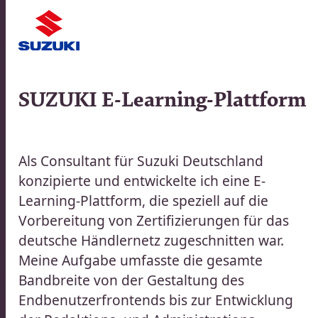
014
|
SUZUKI E-Learning-Plattform​​​​‌ ‍ ​‍​‍‌‍ ‌ ​‍‌‍‍‌‌‍‌ ‌‍‍‌‌‍ ‍​‍​‍​ ‍‍​‍​‍‌ ​ ‌‍​‌‌‍ ‍‌‍‍‌‌ ‌​‌ ‍‌​‍ ‍‌‍‍‌‌‍ ​‍​‍​‍ ​​‍​‍‌‍‍​‌ ​‍‌‍‌‌‌‍‌‍​‍​‍​ ‍‍​‍​‍‌‍‍​‌ ‌​‌ ‌​‌ ​​‌ ​ ​ ‍‍​‍ ​‍ ‌ ​ ‌ ‌​‌ ‌‌‌‍‌​‌‍‍‌‌‍ ​‍ ‍‌ ​ ‌‍‌‌‌‍​‍‌‍​‌‌ ​ ‌ ‌​‌‍‍‌‌‍​‌‌‍ ‍​‍ ‌‌ ​ ‌‍ ‌‍‌‍‌ ‌​‌ ‌ ‌‍​‌‌ ​‍‌‍‌‌​‍ ‍‌‍‌​‌‍‌‌​‍ ‌‍‍‌‌‍ ‍‌ ‌​‌‍‌‌‌‍ ‍‌ ‌​​‍ ‌‍‌‌‌‍‌​‌‍‍‌‌ ‌​​‍ ‌‍ ‌‌‍ ‌‍‌​‌‍‌‌​ ‌‌ ​​‌ ​‍‌‍‌‌‌ ​ ‌‍‌‌‌‍ ‍‌ ‌​‌‍​‌‌ ‌​‌‍‍‌‌‍ ‌‍ ‍​ ‍ ‌‍‍‌‌‍‌​​ ‌‌‍​‌​ ​ ​ ​ ​ ​‌​ ​‍​ ‌‌​ ‌‍​ ​​​‍ ‌‌‍​‌​ ​ ​ ‌‌‌‍‌‍​‍ ‌​ ‌​​ ‌‌​ ‍‌​ ​‍​‍ ‌​ ‍‌​ ​‍​ ​ ‌‍​ ​‍ ‌‌‍​ ​ ‍‌‌‍‌‌​ ​‌​ ​‍‌‍​‌​ ‌‍​ ‍​​ ‌‌​ ‌‍​ ​‌​ ​‍​ ‍ ‌ ‌​‌ ‍‌‌ ​​‌‍‌‌​ ‌‌ ​​‌ ​‍‌‍ ‌‍‍‍‌‍‌‌‌‍​ ‌ ‌​​ ‍ ‌ ​​‌‍​‌‌ ‌​‌‍‍​​ ‌‌ ‌​‌‍‍‌‌ ‌​‌‍ ​‌‍‌‌​‍‌‌​ ‌‌‌​​‍‌‌ ‌‍‍ ‌‍‌‌‌ ‍‌​‍‌‌​ ​ ‌​‌​​‍‌‌​ ​ ‌​‌​​‍‌‌​ ​‍​ ​‍‌‍‌​‌‍‌‌​‍‌‌​ ​‍​ ​‍​‍‌‌​ ‌‌‌​‌​​‍ ‍‌ ‌‍‌‍​‌‌‍ ​‌ ‌‌‌‍‌‌​ ‌‍​‍‌‍​‌‌ ​ ‌‍‌‌‌‌‌‌‌ ​‍‌‍ ​​ ‌‌‍‍​‌ ‌​‌ ‌​‌ ​​‌ ​ ​‍‌‌​ ​ ‌​​‌​‍‌‌​ ​‍‌​‌‍​‍‌‌​ ​‍‌​‌‍‌ ​ ‌ ‌​‌ ‌‌‌‍‌​‌‍‍‌‌‍ ​‍ ‍‌ ​ ‌‍‌‌‌‍​‍‌‍​‌‌ ​ ‌ ‌​‌‍‍‌‌‍​‌‌‍ ‍​‍ ‌‌ ​ ‌‍ ‌‍‌‍‌ ‌​‌ ‌ ‌‍​‌‌ ​‍‌‍‌‌​‍ ‍‌‍‌​‌‍‌‌​‍‌‍‌‍‍‌‌‍‌​​ ‌‌‍​‌​ ​ ​ ​ ​ ​‌​ ​‍​ ‌‌​ ‌‍​ ​​​‍ ‌‌‍​‌​ ​ ​ ‌‌‌‍‌‍​‍ ‌​ ‌​​ ‌‌​ ‍‌​ ​‍​‍ ‌​ ‍‌​ ​‍​ ​ ‌‍​ ​‍ ‌‌‍​ ​ ‍‌‌‍‌‌​ ​‌​ ​‍‌‍​‌​ ‌‍​ ‍​​ ‌‌​ ‌‍​ ​‌​ ​‍​‍‌‍‌ ‌​‌ ‍‌‌ ​​‌‍‌‌​ ‌‌ ​​‌ ​‍‌‍ ‌‍‍‍‌‍‌‌‌‍​ ‌ ‌​​‍‌‍‌ ​​‌‍​‌‌ ‌​‌‍‍​​ ‌‌ ‌​‌‍‍‌‌ ‌​‌‍ ​‌‍‌‌​‍‌‌​ ‌‌‌​​‍‌‌ ‌‍‍ ‌‍‌‌‌ ‍‌​‍‌‌​ ​ ‌​‌​​‍‌‌​ ​ ‌​‌​​‍‌‌​ ​‍​ ​‍‌‍‌​‌‍‌‌​‍‌‌​ ​‍​ ​‍​‍‌‌​ ‌‌‌​‌​​‍ ‍‌ ‌‍‌‍​‌‌‍ ​‌ ‌‌‌‍‌‌​‍‌‍‌ ​​‌‍‌‌‌ ​‍‌ ​ ‌ ​​‌‍‌‌‌‍​ ‌ ‌​‌‍‍‌‌ ‌‍‌‍‌‌​ ‌‌ ​​‌ ‌‌‌‍​‍‌‍ ​‌‍‍‌‌ ​ ‌‍‍​‌‍‌‌‌‍‌​​‍​‍‌ ‌
NENTEN
Als Consultant für Suzuki Deutschland
konzipierte und entwickelte ich eine E-
Learning-Plattform, die speziell auf die
Vorbereitung von Zertifizierungen für das
deutsche Händlernetz zugeschnitten war.
Meine Aufgabe umfasste die gesamte
Bandbreite von der Gestaltung des
Endbenutzerfrontends bis zur Entwicklung