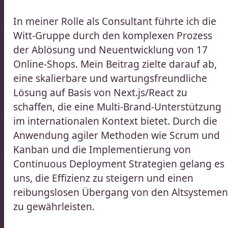
In meiner Rolle als Consultant führte ich die
Witt-Gruppe durch den komplexen Prozess
der Ablösung und Neuentwicklung von 17
Online-Shops. Mein Beitrag zielte darauf ab,
eine skalierbare und wartungsfreundliche
Lösung auf Basis von Next.js/React zu
schaffen, die eine Multi-Brand-Unterstützung
im internationalen Kontext bietet. Durch die
Anwendung agiler Methoden wie Scrum und
Kanban und die Implementierung von
Continuous Deployment Strategien gelang es
uns, die Effizienz zu steigern und einen
reibungslosen Übergang von den Altsysteme
zu gewährleisten.​​​​‌ ‍ ​‍​‍‌‍ ‌ ​‍‌‍‍‌‌‍‌ ‌‍‍‌‌‍ ‍​‍​‍​ ‍‍​‍​‍‌ ​ ‌‍​‌‌‍ ‍‌‍‍‌‌ ‌​‌ ‍‌​‍ ‍‌‍‍‌‌‍ ​‍​‍​‍ ​​‍​‍‌‍‍​‌ ​‍‌‍‌‌‌‍‌‍​‍​‍​ ‍‍​‍​‍‌‍‍​‌ ‌​‌ ‌​‌ ​​‌ ​ ​ ‍‍​‍ ​‍ ‌ ​ ‌ ‌​‌ ‌‌‌‍‌​‌‍‍‌‌‍ ​‍ ‍‌ ​ ‌‍‌‌‌‍​‍‌‍​‌‌ ​ ‌ ‌​‌‍‍‌‌‍​‌‌‍ ‍​‍ ‌‌ ​ ‌‍ ‌‍‌‍‌ ‌​‌ ‌ ‌‍​‌‌ ​‍‌‍‌‌​‍ ‍‌‍‌​‌‍‌‌​‍ ‌‍‍‌‌‍ ‍‌ ‌​‌‍‌‌‌‍ ‍‌ ‌​​‍ ‌‍‌‌‌‍‌​‌‍‍‌‌ ‌​​‍ ‌‍ ‌‌‍ ‌‍‌​‌‍‌‌​ ‌‌ ​​‌ ​‍‌‍‌‌‌ ​ ‌‍‌‌‌‍ ‍‌ ‌​‌‍​‌‌ ‌​‌‍‍‌‌‍ ‌‍ ‍​ ‍ ‌‍‍‌‌‍‌​​ ‌​ ​​​ ‍​​ ‍​​ ​‌​ ​​‌‍‌‍​ ‌ ‌‍​‌​‍ ‌​ ​​​ ‍‌‌‍‌‌​ ​​​‍ ‌​ ‌​​ ‌‌​ ‍‌‌‍‌‌​‍ ‌‌‍​‌​ ‌​‌‍​ ‌‍​ ​‍ ‌​ ‌‍​ ‌‌‌‍‌​‌‍‌‍‌‍‌‍‌‍‌‍​ ​ ‌‍‌‌​ ‍‌​ ​​​ ​ ‌‍‌‌​ ‍ ‌ ‌​‌ ‍‌‌ ​​‌‍‌‌​ ‌‌ ​​‌ ​‍‌‍ ‌‍‍‍‌‍‌‌‌‍​ ‌ ‌​​ ‍ ‌ ​​‌‍​‌‌ ‌​‌‍‍​​ ‌‌‍‌​‌‍‌‌‌ ​ ‌‍​ ‌ ​‍‌‍‍‌‌ ​​‌ ‌​‌‍‍‌‌‍ ‌‍ ‍​‍‌‌​ ‌‌‌​​‍‌‌ ‌‍‍ ‌‍‌‌‌ ‍‌​‍‌‌​ ​ ‌​‌​​‍‌‌​ ​ ‌​‌​​‍‌‌​ ​‍​ ​‍‌‍‌​‌‍‌‌​‍‌‌​ ​‍​ ​‍​‍‌‌​ ‌‌‌​‌​​‍ ‍‌ ‌‍‌‍​‌‌‍ ​‌ ‌‌‌‍‌‌​ ‌‍​‍‌‍​‌‌ ​ ‌‍‌‌‌‌‌‌‌ ​‍‌‍ ​​ ‌‌‍‍​‌ ‌​‌ ‌​‌ ​​‌ ​ ​‍‌‌​ ​ ‌​​‌​‍‌‌​ ​‍‌​‌‍​‍‌‌​ ​‍‌​‌‍‌ ​ ‌ ‌​‌ ‌‌‌‍‌​‌‍‍‌‌‍ ​‍ ‍‌ ​ ‌‍‌‌‌‍​‍‌‍​‌‌ ​ ‌ ‌​‌‍‍‌‌‍​‌‌‍ ‍​‍ ‌‌ ​ ‌‍ ‌‍‌‍‌ ‌​‌ ‌ ‌‍​‌‌ ​‍‌‍‌‌​‍ ‍‌‍‌​‌‍‌‌​‍‌‍‌‍‍‌‌‍‌​​ ‌​ ​​​ ‍​​ ‍​​ ​‌​ ​​‌‍‌‍​ ‌ ‌‍​‌​‍ ‌​ ​​​ ‍‌‌‍‌‌​ ​​​‍ ‌​ ‌​​ ‌‌​ ‍‌‌‍‌‌​‍ ‌‌‍​‌​ ‌​‌‍​ ‌‍​ ​‍ ‌​ ‌‍​ ‌‌‌‍‌​‌‍‌‍‌‍‌‍‌‍‌‍​ ​ ‌‍‌‌​ ‍‌​ ​​​ ​ ‌‍‌‌​‍‌‍‌ ‌​‌ ‍‌‌ ​​‌‍‌‌​ ‌‌ ​​‌ ​‍‌‍ ‌‍‍‍‌‍‌‌‌‍​ ‌ ‌​​‍‌‍‌ ​​‌‍​‌‌ ‌​‌‍‍​​ ‌‌‍‌​‌‍‌‌‌ ​ ‌‍​ ‌ ​‍‌‍‍‌‌ ​​‌ ‌​‌‍‍‌‌‍ ‌‍ ‍​‍‌‌​ ‌‌‌​​‍‌‌ ‌‍‍ ‌‍‌‌‌ ‍‌​‍‌‌​ ​ ‌​‌​​‍‌‌​ ​ ‌​‌​​‍‌‌​ ​‍​ ​‍‌‍‌​‌‍‌‌​‍‌‌​ ​‍​ ​‍​‍‌‌​ ‌‌‌​‌​​‍ ‍‌ ‌‍‌‍​‌‌‍ ​‌ ‌‌‌‍‌‌​‍‌‍‌ ​​‌‍‌‌‌ ​‍‌ ​ ‌ ​​‌‍‌‌‌‍​ ‌ ‌​‌‍‍‌‌ ‌‍‌‍‌‌​ ‌‌ ​​‌ ‌‌‌‍​‍‌‍ ​‌‍‍‌‌ ​ ‌‍‍​‌‍‌‌‌‍‌​​‍​‍‌ ‌