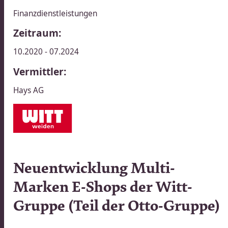
Finanzdienstleistungen
Zeitraum:
10.2020 - 07.2024
Vermittler:
Hays AG​​​​‌ ‍ ​‍​‍‌‍ ‌ ​‍‌‍‍‌‌‍‌ ‌‍‍‌‌‍ ‍​‍​‍​ ‍‍​‍​‍‌ ​ ‌‍​‌‌‍ ‍‌‍‍‌‌ ‌​‌ ‍‌​‍ ‍‌‍‍‌‌‍ ​‍​‍​‍ ​​‍​‍‌‍‍​‌ ​‍‌‍‌‌‌‍‌‍​‍​‍​ ‍‍​‍​‍‌‍‍​‌ ‌​‌ ‌​‌ ​​‌ ​ ​ ‍‍​‍ ​‍ ‌ ​ ‌ ‌​‌ ‌‌‌‍‌​‌‍‍‌‌‍ ​‍ ‍‌ ​ ‌‍‌‌‌‍​‍‌‍​‌‌ ​ ‌ ‌​‌‍‍‌‌‍​‌‌‍ ‍​‍ ‌‌ ​ ‌‍ ‌‍‌‍‌ ‌​‌ ‌ ‌‍​‌‌ ​‍‌‍‌‌​‍ ‍‌‍‌​‌‍‌‌​‍ ‌‍‍‌‌‍ ‍‌ ‌​‌‍‌‌‌‍ ‍‌ ‌​​‍ ‌‍‌‌‌‍‌​‌‍‍‌‌ ‌​​‍ ‌‍ ‌‌‍ ‌‍‌​‌‍‌‌​ ‌‌ ​​‌ ​‍‌‍‌‌‌ ​ ‌‍‌‌‌‍ ‍‌ ‌​‌‍​‌‌ ‌​‌‍‍‌‌‍ ‌‍ ‍​ ‍ ‌‍‍‌‌‍‌​​ ‌​ ‍​‌‍‌‌​ ‍​‌‍​‌‌‍‌‍​ ‍​​ ​‌​ ​‍​‍ ‌​ ‌‍‌‍​‍‌‍‌‍‌‍​ ​‍ ‌​ ‌​​ ‌​​ ‌‍‌‍​‍​‍ ‌​ ‍​​ ‍​‌‍‌‌​ ​ ​‍ ‌​ ‌​‌‍‌‌​ ‌ ​ ‌​‌‍​ ‌‍‌‍‌‍‌‍‌‍​ ​ ​​​ ‍​‌‍​‍​ ‌‍​ ‍ ‌ ‌​‌ ‍‌‌ ​​‌‍‌‌​ ‌‌‍​ ‌‍ ‌‍ ‌‌ ​​‌‍​‌‌‍ ‍‌ ‍‌​ ‍ ‌ ​​‌‍​‌‌ ‌​‌‍‍​​ ‌‌‍ ‍‌‍​‌‌‍ ‌‌‍‌‌​ ‌‍​‍‌‍​‌‌ ​ ‌‍‌‌‌‌‌‌‌ ​‍‌‍ ​​ ‌‌‍‍​‌ ‌​‌ ‌​‌ ​​‌ ​ ​‍‌‌​ ​ ‌​​‌​‍‌‌​ ​‍‌​‌‍​‍‌‌​ ​‍‌​‌‍‌ ​ ‌ ‌​‌ ‌‌‌‍‌​‌‍‍‌‌‍ ​‍ ‍‌ ​ ‌‍‌‌‌‍​‍‌‍​‌‌ ​ ‌ ‌​‌‍‍‌‌‍​‌‌‍ ‍​‍ ‌‌ ​ ‌‍ ‌‍‌‍‌ ‌​‌ ‌ ‌‍​‌‌ ​‍‌‍‌‌​‍ ‍‌‍‌​‌‍‌‌​‍‌‍‌‍‍‌‌‍‌​​ ‌​ ‍​‌‍‌‌​ ‍​‌‍​‌‌‍‌‍​ ‍​​ ​‌​ ​‍​‍ ‌​ ‌‍‌‍​‍‌‍‌‍‌‍​ ​‍ ‌​ ‌​​ ‌​​ ‌‍‌‍​‍​‍ ‌​ ‍​​ ‍​‌‍‌‌​ ​ ​‍ ‌​ ‌​‌‍‌‌​ ‌ ​ ‌​‌‍​ ‌‍‌‍‌‍‌‍‌‍​ ​ ​​​ ‍​‌‍​‍​ ‌‍​‍‌‍‌ ‌​‌ ‍‌‌ ​​‌‍‌‌​ ‌‌‍​ ‌‍ ‌‍ ‌‌ ​​‌‍​‌‌‍ ‍‌ ‍‌​‍‌‍‌ ​​‌‍​‌‌ ‌​‌‍‍​​ ‌‌‍ ‍‌‍​‌‌‍ ‌‌‍‌‌​‍‌‍‌ ​​‌‍‌‌‌ ​‍‌ ​ ‌ ​​‌‍‌‌‌‍​ ‌ ‌​‌‍‍‌‌ ‌‍‌‍‌‌​ ‌‌ ​​‌ ‌‌‌‍​‍‌‍ ​‌‍‍‌‌ ​ ‌‍‍​‌‍‌‌‌‍‌​​‍​‍‌ ‌
019
Neuentwicklung Multi-
|
Marken E-Shops der Witt-
DEL
Gruppe (Teil der Otto-Gruppe)​​​​‌ ‍ ​‍​‍‌‍ ‌ ​‍‌‍‍‌‌‍‌ ‌‍‍‌‌‍ ‍​‍​‍​ ‍‍​‍​‍‌ ​ ‌‍​‌‌‍ ‍‌‍‍‌‌ ‌​‌ ‍‌​‍ ‍‌‍‍‌‌‍ ​‍​‍​‍ ​​‍​‍‌‍‍​‌ ​‍‌‍‌‌‌‍‌‍​‍​‍​ ‍‍​‍​‍‌‍‍​‌ ‌​‌ ‌​‌ ​​‌ ​ ​ ‍‍​‍ ​‍ ‌ ​ ‌ ‌​‌ ‌‌‌‍‌​‌‍‍‌‌‍ ​‍ ‍‌ ​ ‌‍‌‌‌‍​‍‌‍​‌‌ ​ ‌ ‌​‌‍‍‌‌‍​‌‌‍ ‍​‍ ‌‌ ​ ‌‍ ‌‍‌‍‌ ‌​‌ ‌ ‌‍​‌‌ ​‍‌‍‌‌​‍ ‍‌‍‌​‌‍‌‌​‍ ‌‍‍‌‌‍ ‍‌ ‌​‌‍‌‌‌‍ ‍‌ ‌​​‍ ‌‍‌‌‌‍‌​‌‍‍‌‌ ‌​​‍ ‌‍ ‌‌‍ ‌‍‌​‌‍‌‌​ ‌‌ ​​‌ ​‍‌‍‌‌‌ ​ ‌‍‌‌‌‍ ‍‌ ‌​‌‍​‌‌ ‌​‌‍‍‌‌‍ ‌‍ ‍​ ‍ ‌‍‍‌‌‍‌​​ ‌​ ​​​ ‍​​ ‍​​ ​‌​ ​​‌‍‌‍​ ‌ ‌‍​‌​‍ ‌​ ​​​ ‍‌‌‍‌‌​ ​​​‍ ‌​ ‌​​ ‌‌​ ‍‌‌‍‌‌​‍ ‌‌‍​‌​ ‌​‌‍​ ‌‍​ ​‍ ‌​ ‌‍​ ‌‌‌‍‌​‌‍‌‍‌‍‌‍‌‍‌‍​ ​ ‌‍‌‌​ ‍‌​ ​​​ ​ ‌‍‌‌​ ‍ ‌ ‌​‌ ‍‌‌ ​​‌‍‌‌​ ‌‌ ​​‌ ​‍‌‍ ‌‍‍‍‌‍‌‌‌‍​ ‌ ‌​​ ‍ ‌ ​​‌‍​‌‌ ‌​‌‍‍​​ ‌‌ ‌​‌‍‍‌‌ ‌​‌‍ ​‌‍‌‌​‍‌‌​ ‌‌‌​​‍‌‌ ‌‍‍ ‌‍‌‌‌ ‍‌​‍‌‌​ ​ ‌​‌​​‍‌‌​ ​ ‌​‌​​‍‌‌​ ​‍​ ​‍‌‍‌​‌‍‌‌​‍‌‌​ ​‍​ ​‍​‍‌‌​ ‌‌‌​‌​​‍ ‍‌ ‌‍‌‍​‌‌‍ ​‌ ‌‌‌‍‌‌​ ‌‍​‍‌‍​‌‌ ​ ‌‍‌‌‌‌‌‌‌ ​‍‌‍ ​​ ‌‌‍‍​‌ ‌​‌ ‌​‌ ​​‌ ​ ​‍‌‌​ ​ ‌​​‌​‍‌‌​ ​‍‌​‌‍​‍‌‌​ ​‍‌​‌‍‌ ​ ‌ ‌​‌ ‌‌‌‍‌​‌‍‍‌‌‍ ​‍ ‍‌ ​ ‌‍‌‌‌‍​‍‌‍​‌‌ ​ ‌ ‌​‌‍‍‌‌‍​‌‌‍ ‍​‍ ‌‌ ​ ‌‍ ‌‍‌‍‌ ‌​‌ ‌ ‌‍​‌‌ ​‍‌‍‌‌​‍ ‍‌‍‌​‌‍‌‌​‍‌‍‌‍‍‌‌‍‌​​ ‌​ ​​​ ‍​​ ‍​​ ​‌​ ​​‌‍‌‍​ ‌ ‌‍​‌​‍ ‌​ ​​​ ‍‌‌‍‌‌​ ​​​‍ ‌​ ‌​​ ‌‌​ ‍‌‌‍‌‌​‍ ‌‌‍​‌​ ‌​‌‍​ ‌‍​ ​‍ ‌​ ‌‍​ ‌‌‌‍‌​‌‍‌‍‌‍‌‍‌‍‌‍​ ​ ‌‍‌‌​ ‍‌​ ​​​ ​ ‌‍‌‌​‍‌‍‌ ‌​‌ ‍‌‌ ​​‌‍‌‌​ ‌‌ ​​‌ ​‍‌‍ ‌‍‍‍‌‍‌‌‌‍​ ‌ ‌​​‍‌‍‌ ​​‌‍​‌‌ ‌​‌‍‍​​ ‌‌ ‌​‌‍‍‌‌ ‌​‌‍ ​‌‍‌‌​‍‌‌​ ‌‌‌​​‍‌‌ ‌‍‍ ‌‍‌‌‌ ‍‌​‍‌‌​ ​ ‌​‌​​‍‌‌​ ​ ‌​‌​​‍‌‌​ ​‍​ ​‍‌‍‌​‌‍‌‌​‍‌‌​ ​‍​ ​‍​‍‌‌​ ‌‌‌​‌​​‍ ‍‌ ‌‍‌‍​‌‌‍ ​‌ ‌‌‌‍‌‌​‍‌‍‌ ​​‌‍‌‌‌ ​‍‌ ​ ‌ ​​‌‍‌‌‌‍​ ‌ ‌​‌‍‍‌‌ ‌‍‌‍‌‌​ ‌‌ ​​‌ ‌‌‌‍​‍‌‍ ​‌‍‍‌‌ ​ ‌‍‍​‌‍‌‌‌‍‌​​‍​‍‌ ‌