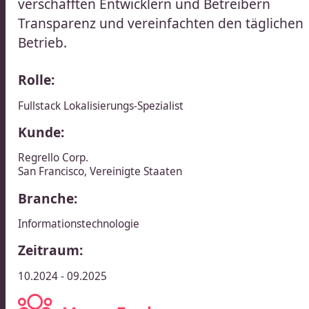
verschafften Entwicklern und Betreibern
Transparenz und vereinfachten den täglichen
Betrieb.​​​​‌ ‍ ​‍​‍‌‍ ‌ ​‍‌‍‍‌‌‍‌ ‌‍‍‌‌‍ ‍​‍​‍​ ‍‍​‍​‍‌ ​ ‌‍​‌‌‍ ‍‌‍‍‌‌ ‌​‌ ‍‌​‍ ‍‌‍‍‌‌‍ ​‍​‍​‍ ​​‍​‍‌‍‍​‌ ​‍‌‍‌‌‌‍‌‍​‍​‍​ ‍‍​‍​‍‌‍‍​‌ ‌​‌ ‌​‌ ​​‌ ​ ​ ‍‍​‍ ​‍ ‌ ​ ‌ ‌​‌ ‌‌‌‍‌​‌‍‍‌‌‍ ​‍ ‍‌ ​ ‌‍‌‌‌‍​‍‌‍​‌‌ ​ ‌ ‌​‌‍‍‌‌‍​‌‌‍ ‍​‍ ‌‌ ​ ‌‍ ‌‍‌‍‌ ‌​‌ ‌ ‌‍​‌‌ ​‍‌‍‌‌​‍ ‍‌‍‌​‌‍‌‌​‍ ‌‍‍‌‌‍ ‍‌ ‌​‌‍‌‌‌‍ ‍‌ ‌​​‍ ‌‍‌‌‌‍‌​‌‍‍‌‌ ‌​​‍ ‌‍ ‌‌‍ ‌‍‌​‌‍‌‌​ ‌‌ ​​‌ ​‍‌‍‌‌‌ ​ ‌‍‌‌‌‍ ‍‌ ‌​‌‍​‌‌ ‌​‌‍‍‌‌‍ ‌‍ ‍​ ‍ ‌‍‍‌‌‍‌​​ ‌​ ‌ ‌‍​‍‌‍​ ​ ‌ ‌‍​ ​ ‌‍​ ​​​ ​‌​‍ ‌‌‍​ ​ ​​​ ‌‍​ ​​​‍ ‌​ ‌​​ ​‌‌‍​ ​ ‌‍​‍ ‌​ ‍‌‌‍​ ​ ​ ​ ‍​​‍ ‌​ ‌‍​ ​‍​ ‍‌‌‍​ ​ ‌‍​ ‍​​ ‍‌​ ​ ​ ​‍‌‍‌‌‌‍‌‍​ ‌​​ ‍ ‌ ‌​‌ ‍‌‌ ​​‌‍‌‌​ ‌‌ ​​‌ ​‍‌‍ ‌‍‍‍‌‍‌‌‌‍​ ‌ ‌​​ ‍ ‌ ​​‌‍​‌‌ ‌​‌‍‍​​ ‌‌‍‌​‌‍‌‌‌ ​ ‌‍​ ‌ ​‍‌‍‍‌‌ ​​‌ ‌​‌‍‍‌‌‍ ‌‍ ‍​‍‌‌​ ‌‌‌​​‍‌‌ ‌‍‍ ‌‍‌‌‌ ‍‌​‍‌‌​ ​ ‌​‌​​‍‌‌​ ​ ‌​‌​​‍‌‌​ ​‍​ ​‍‌‍‌​‌‍‌‌​‍‌‌​ ​‍​ ​‍​‍‌‌​ ‌‌‌​‌​​‍ ‍‌ ‌‍‌‍​‌‌‍ ​‌ ‌‌‌‍‌‌​ ‌‍​‍‌‍​‌‌ ​ ‌‍‌‌‌‌‌‌‌ ​‍‌‍ ​​ ‌‌‍‍​‌ ‌​‌ ‌​‌ ​​‌ ​ ​‍‌‌​ ​ ‌​​‌​‍‌‌​ ​‍‌​‌‍​‍‌‌​ ​‍‌​‌‍‌ ​ ‌ ‌​‌ ‌‌‌‍‌​‌‍‍‌‌‍ ​‍ ‍‌ ​ ‌‍‌‌‌‍​‍‌‍​‌‌ ​ ‌ ‌​‌‍‍‌‌‍​‌‌‍ ‍​‍ ‌‌ ​ ‌‍ ‌‍‌‍‌ ‌​‌ ‌ ‌‍​‌‌ ​‍‌‍‌‌​‍ ‍‌‍‌​‌‍‌‌​‍‌‍‌‍‍‌‌‍‌​​ ‌​ ‌ ‌‍​‍‌‍​ ​ ‌ ‌‍​ ​ ‌‍​ ​​​ ​‌​‍ ‌‌‍​ ​ ​​​ ‌‍​ ​​​‍ ‌​ ‌​​ ​‌‌‍​ ​ ‌‍​‍ ‌​ ‍‌‌‍​ ​ ​ ​ ‍​​‍ ‌​ ‌‍​ ​‍​ ‍‌‌‍​ ​ ‌‍​ ‍​​ ‍‌​ ​ ​ ​‍‌‍‌‌‌‍‌‍​ ‌​​‍‌‍‌ ‌​‌ ‍‌‌ ​​‌‍‌‌​ ‌‌ ​​‌ ​‍‌‍ ‌‍‍‍‌‍‌‌‌‍​ ‌ ‌​​‍‌‍‌ ​​‌‍​‌‌ ‌​‌‍‍​​ ‌‌‍‌​‌‍‌‌‌ ​ ‌‍​ ‌ ​‍‌‍‍‌‌ ​​‌ ‌​‌‍‍‌‌‍ ‌‍ ‍​‍‌‌​ ‌‌‌​​‍‌‌ ‌‍‍ ‌‍‌‌‌ ‍‌​‍‌‌​ ​ ‌​‌​​‍‌‌​ ​ ‌​‌​​‍‌‌​ ​‍​ ​‍‌‍‌​‌‍‌‌​‍‌‌​ ​‍​ ​‍​‍‌‌​ ‌‌‌​‌​​‍ ‍‌ ‌‍‌‍​‌‌‍ ​‌ ‌‌‌‍‌‌​‍‌‍‌ ​​‌‍‌‌‌ ​‍‌ ​ ‌ ​​‌‍‌‌‌‍​ ‌ ‌​‌‍‍‌‌ ‌‍‌‍‌‌​ ‌‌ ​​‌ ‌‌‌‍​‍‌‍ ​‌‍‍‌‌ ​ ‌‍‍​‌‍‌‌‌‍‌​​‍​‍‌ ‌
Rolle:
Fullstack Lokalisierungs-Spezialist​​​​‌ ‍ ​‍​‍‌‍ ‌ ​‍‌‍‍‌‌‍‌ ‌‍‍‌‌‍ ‍​‍​‍​ ‍‍​‍​‍‌ ​ ‌‍​‌‌‍ ‍‌‍‍‌‌ ‌​‌ ‍‌​‍ ‍‌‍‍‌‌‍ ​‍​‍​‍ ​​‍​‍‌‍‍​‌ ​‍‌‍‌‌‌‍‌‍​‍​‍​ ‍‍​‍​‍‌‍‍​‌ ‌​‌ ‌​‌ ​​‌ ​ ​ ‍‍​‍ ​‍ ‌ ​ ‌ ‌​‌ ‌‌‌‍‌​‌‍‍‌‌‍ ​‍ ‍‌ ​ ‌‍‌‌‌‍​‍‌‍​‌‌ ​ ‌ ‌​‌‍‍‌‌‍​‌‌‍ ‍​‍ ‌‌ ​ ‌‍ ‌‍‌‍‌ ‌​‌ ‌ ‌‍​‌‌ ​‍‌‍‌‌​‍ ‍‌‍‌​‌‍‌‌​‍ ‌‍‍‌‌‍ ‍‌ ‌​‌‍‌‌‌‍ ‍‌ ‌​​‍ ‌‍‌‌‌‍‌​‌‍‍‌‌ ‌​​‍ ‌‍ ‌‌‍ ‌‍‌​‌‍‌‌​ ‌‌ ​​‌ ​‍‌‍‌‌‌ ​ ‌‍‌‌‌‍ ‍‌ ‌​‌‍​‌‌ ‌​‌‍‍‌‌‍ ‌‍ ‍​ ‍ ‌‍‍‌‌‍‌​​ ‌​ ‌ ‌‍​‍‌‍​ ​ ‌ ‌‍​ ​ ‌‍​ ​​​ ​‌​‍ ‌‌‍​ ​ ​​​ ‌‍​ ​​​‍ ‌​ ‌​​ ​‌‌‍​ ​ ‌‍​‍ ‌​ ‍‌‌‍​ ​ ​ ​ ‍​​‍ ‌​ ‌‍​ ​‍​ ‍‌‌‍​ ​ ‌‍​ ‍​​ ‍‌​ ​ ​ ​‍‌‍‌‌‌‍‌‍​ ‌​​ ‍ ‌ ‌​‌ ‍‌‌ ​​‌‍‌‌​ ‌‌ ​​‌ ​‍‌‍ ‌‍‍‍‌‍‌‌‌‍​ ‌ ‌​​ ‍ ‌ ​​‌‍​‌‌ ‌​‌‍‍​​ ‌‌ ​‍‌‍ ‌‍ ​‌‍‌‌​‍‌‌​ ‌‌‌​​‍‌‌ ‌‍‍ ‌‍‌‌‌ ‍‌​‍‌‌​ ​ ‌​‌​​‍‌‌​ ​ ‌​‌​​‍‌‌​ ​‍​ ​‍‌‍‌​‌‍‌‌​‍‌‌​ ​‍​ ​‍​‍‌‌​ ‌‌‌​‌​​‍ ‍‌ ‌‍‌‍​‌‌‍ ​‌ ‌‌‌‍‌‌​ ‌‍​‍‌‍​‌‌ ​ ‌‍‌‌‌‌‌‌‌ ​‍‌‍ ​​ ‌‌‍‍​‌ ‌​‌ ‌​‌ ​​‌ ​ ​‍‌‌​ ​ ‌​​‌​‍‌‌​ ​‍‌​‌‍​‍‌‌​ ​‍‌​‌‍‌ ​ ‌ ‌​‌ ‌‌‌‍‌​‌‍‍‌‌‍ ​‍ ‍‌ ​ ‌‍‌‌‌‍​‍‌‍​‌‌ ​ ‌ ‌​‌‍‍‌‌‍​‌‌‍ ‍​‍ ‌‌ ​ ‌‍ ‌‍‌‍‌ ‌​‌ ‌ ‌‍​‌‌ ​‍‌‍‌‌​‍ ‍‌‍‌​‌‍‌‌​‍‌‍‌‍‍‌‌‍‌​​ ‌​ ‌ ‌‍​‍‌‍​ ​ ‌ ‌‍​ ​ ‌‍​ ​​​ ​‌​‍ ‌‌‍​ ​ ​​​ ‌‍​ ​​​‍ ‌​ ‌​​ ​‌‌‍​ ​ ‌‍​‍ ‌​ ‍‌‌‍​ ​ ​ ​ ‍​​‍ ‌​ ‌‍​ ​‍​ ‍‌‌‍​ ​ ‌‍​ ‍​​ ‍‌​ ​ ​ ​‍‌‍‌‌‌‍‌‍​ ‌​​‍‌‍‌ ‌​‌ ‍‌‌ ​​‌‍‌‌​ ‌‌ ​​‌ ​‍‌‍ ‌‍‍‍‌‍‌‌‌‍​ ‌ ‌​​‍‌‍‌ ​​‌‍​‌‌ ‌​‌‍‍​​ ‌‌ ​‍‌‍ ‌‍ ​‌‍‌‌​‍‌‌​ ‌‌‌​​‍‌‌ ‌‍‍ ‌‍‌‌‌ ‍‌​‍‌‌​ ​ ‌​‌​​‍‌‌​ ​ ‌​‌​​‍‌‌​ ​‍​ ​‍‌‍‌​‌‍‌‌​‍‌‌​ ​‍​ ​‍​‍‌‌​ ‌‌‌​‌​​‍ ‍‌ ‌‍‌‍​‌‌‍ ​‌ ‌‌‌‍‌‌​‍‌‍‌ ​​‌‍‌‌‌ ​‍‌ ​ ‌ ​​‌‍‌‌‌‍​ ‌ ‌​‌‍‍‌‌ ‌‍‌‍‌‌​ ‌‌ ​​‌ ‌‌‌‍​‍‌‍ ​‌‍‍‌‌ ​ ‌‍‍​‌‍‌‌‌‍‌​​‍​‍‌ ‌
Kunde:
Regrello Corp.​​​​‌ ‍ ​‍​‍‌‍ ‌ ​‍‌‍‍‌‌‍‌ ‌‍‍‌‌‍ ‍​‍​‍​ ‍‍​‍​‍‌ ​ ‌‍​‌‌‍ ‍‌‍‍‌‌ ‌​‌ ‍‌​‍ ‍‌‍‍‌‌‍ ​‍​‍​‍ ​​‍​‍‌‍‍​‌ ​‍‌‍‌‌‌‍‌‍​‍​‍​ ‍‍​‍​‍‌‍‍​‌ ‌​‌ ‌​‌ ​​‌ ​ ​ ‍‍​‍ ​‍ ‌ ​ ‌ ‌​‌ ‌‌‌‍‌​‌‍‍‌‌‍ ​‍ ‍‌ ​ ‌‍‌‌‌‍​‍‌‍​‌‌ ​ ‌ ‌​‌‍‍‌‌‍​‌‌‍ ‍​‍ ‌‌ ​ ‌‍ ‌‍‌‍‌ ‌​‌ ‌ ‌‍​‌‌ ​‍‌‍‌‌​‍ ‍‌‍‌​‌‍‌‌​‍ ‌‍‍‌‌‍ ‍‌ ‌​‌‍‌‌‌‍ ‍‌ ‌​​‍ ‌‍‌‌‌‍‌​‌‍‍‌‌ ‌​​‍ ‌‍ ‌‌‍ ‌‍‌​‌‍‌‌​ ‌‌ ​​‌ ​‍‌‍‌‌‌ ​ ‌‍‌‌‌‍ ‍‌ ‌​‌‍​‌‌ ‌​‌‍‍‌‌‍ ‌‍ ‍​ ‍ ‌‍‍‌‌‍‌​​ ‌‌‍‌‌​ ​‍​ ‌‌​ ‌ ​ ‌​‌‍​‌‌‍​ ​ ‌​​‍ ‌​ ‌‍​ ‌‍‌‍​ ​ ‌ ​‍ ‌​ ‌​​ ‌​​ ​‍​ ‌ ​‍ ‌‌‍​‌‌‍‌​​ ‍​​ ​ ​‍ ‌‌‍​‍​ ‌ ‌‍​‌​ ‌​​ ‍​‌‍​ ‌‍‌‌​ ​‌​ ‍​‌‍‌​‌‍​‍​ ‍‌​ ‍ ‌ ‌​‌ ‍‌‌ ​​‌‍‌‌​ ‌‌‍​ ‌‍ ‌‍ ‌‌ ​​‌‍​‌‌‍ ‍‌ ‍‌​ ‍ ‌ ​​‌‍​‌‌ ‌​‌‍‍​​ ‌‌‍ ‍‌‍​‌‌‍ ‌‌‍‌‌​ ‌‍​‍‌‍​‌‌ ​ ‌‍‌‌‌‌‌‌‌ ​‍‌‍ ​​ ‌‌‍‍​‌ ‌​‌ ‌​‌ ​​‌ ​ ​‍‌‌​ ​ ‌​​‌​‍‌‌​ ​‍‌​‌‍​‍‌‌​ ​‍‌​‌‍‌ ​ ‌ ‌​‌ ‌‌‌‍‌​‌‍‍‌‌‍ ​‍ ‍‌ ​ ‌‍‌‌‌‍​‍‌‍​‌‌ ​ ‌ ‌​‌‍‍‌‌‍​‌‌‍ ‍​‍ ‌‌ ​ ‌‍ ‌‍‌‍‌ ‌​‌ ‌ ‌‍​‌‌ ​‍‌‍‌‌​‍ ‍‌‍‌​‌‍‌‌​‍‌‍‌‍‍‌‌‍‌​​ ‌‌‍‌‌​ ​‍​ ‌‌​ ‌ ​ ‌​‌‍​‌‌‍​ ​ ‌​​‍ ‌​ ‌‍​ ‌‍‌‍​ ​ ‌ ​‍ ‌​ ‌​​ ‌​​ ​‍​ ‌ ​‍ ‌‌‍​‌‌‍‌​​ ‍​​ ​ ​‍ ‌‌‍​‍​ ‌ ‌‍​‌​ ‌​​ ‍​‌‍​ ‌‍‌‌​ ​‌​ ‍​‌‍‌​‌‍​‍​ ‍‌​‍‌‍‌ ‌​‌ ‍‌‌ ​​‌‍‌‌​ ‌‌‍​ ‌‍ ‌‍ ‌‌ ​​‌‍​‌‌‍ ‍‌ ‍‌​‍‌‍‌ ​​‌‍​‌‌ ‌​‌‍‍​​ ‌‌‍ ‍‌‍​‌‌‍ ‌‌‍‌‌​‍‌‍‌ ​​‌‍‌‌‌ ​‍‌ ​ ‌ ​​‌‍‌‌‌‍​ ‌ ‌​‌‍‍‌‌ ‌‍‌‍‌‌​ ‌‌ ​​‌ ‌‌‌‍​‍‌‍ ​‌‍‍‌‌ ​ ‌‍‍​‌‍‌‌‌‍‌​​‍​‍‌ ‌
San Francisco​​​​‌ ‍ ​‍​‍‌‍ ‌ ​‍‌‍‍‌‌‍‌ ‌‍‍‌‌‍ ‍​‍​‍​ ‍‍​‍​‍‌ ​ ‌‍​‌‌‍ ‍‌‍‍‌‌ ‌​‌ ‍‌​‍ ‍‌‍‍‌‌‍ ​‍​‍​‍ ​​‍​‍‌‍‍​‌ ​‍‌‍‌‌‌‍‌‍​‍​‍​ ‍‍​‍​‍‌‍‍​‌ ‌​‌ ‌​‌ ​​‌ ​ ​ ‍‍​‍ ​‍ ‌ ​ ‌ ‌​‌ ‌‌‌‍‌​‌‍‍‌‌‍ ​‍ ‍‌ ​ ‌‍‌‌‌‍​‍‌‍​‌‌ ​ ‌ ‌​‌‍‍‌‌‍​‌‌‍ ‍​‍ ‌‌ ​ ‌‍ ‌‍‌‍‌ ‌​‌ ‌ ‌‍​‌‌ ​‍‌‍‌‌​‍ ‍‌‍‌​‌‍‌‌​‍ ‌‍‍‌‌‍ ‍‌ ‌​‌‍‌‌‌‍ ‍‌ ‌​​‍ ‌‍‌‌‌‍‌​‌‍‍‌‌ ‌​​‍ ‌‍ ‌‌‍ ‌‍‌​‌‍‌‌​ ‌‌ ​​‌ ​‍‌‍‌‌‌ ​ ‌‍‌‌‌‍ ‍‌ ‌​‌‍​‌‌ ‌​‌‍‍‌‌‍ ‌‍ ‍​ ‍ ‌‍‍‌‌‍‌​​ ‌‌‍‌‌​ ​‍​ ‌‌​ ‌ ​ ‌​‌‍​‌‌‍​ ​ ‌​​‍ ‌​ ‌‍​ ‌‍‌‍​ ​ ‌ ​‍ ‌​ ‌​​ ‌​​ ​‍​ ‌ ​‍ ‌‌‍​‌‌‍‌​​ ‍​​ ​ ​‍ ‌‌‍​‍​ ‌ ‌‍​‌​ ‌​​ ‍​‌‍​ ‌‍‌‌​ ​‌​ ‍​‌‍‌​‌‍​‍​ ‍‌​ ‍ ‌ ‌​‌ ‍‌‌ ​​‌‍‌‌​ ‌‌‍​ ‌‍ ‌‍ ‌‌ ​​‌‍​‌‌‍ ‍‌ ‍‌​ ‍ ‌ ​​‌‍​‌‌ ‌​‌‍‍​​ ‌‌‍​ ‌‍‍‌‌ ‌​‌ ‍‌​ ‌‍​‍‌‍​‌‌ ​ ‌‍‌‌‌‌‌‌‌ ​‍‌‍ ​​ ‌‌‍‍​‌ ‌​‌ ‌​‌ ​​‌ ​ ​‍‌‌​ ​ ‌​​‌​‍‌‌​ ​‍‌​‌‍​‍‌‌​ ​‍‌​‌‍‌ ​ ‌ ‌​‌ ‌‌‌‍‌​‌‍‍‌‌‍ ​‍ ‍‌ ​ ‌‍‌‌‌‍​‍‌‍​‌‌ ​ ‌ ‌​‌‍‍‌‌‍​‌‌‍ ‍​‍ ‌‌ ​ ‌‍ ‌‍‌‍‌ ‌​‌ ‌ ‌‍​‌‌ ​‍‌‍‌‌​‍ ‍‌‍‌​‌‍‌‌​‍‌‍‌‍‍‌‌‍‌​​ ‌‌‍‌‌​ ​‍​ ‌‌​ ‌ ​ ‌​‌‍​‌‌‍​ ​ ‌​​‍ ‌​ ‌‍​ ‌‍‌‍​ ​ ‌ ​‍ ‌​ ‌​​ ‌​​ ​‍​ ‌ ​‍ ‌‌‍​‌‌‍‌​​ ‍​​ ​ ​‍ ‌‌‍​‍​ ‌ ‌‍​‌​ ‌​​ ‍​‌‍​ ‌‍‌‌​ ​‌​ ‍​‌‍‌​‌‍​‍​ ‍‌​‍‌‍‌ ‌​‌ ‍‌‌ ​​‌‍‌‌​ ‌‌‍​ ‌‍ ‌‍ ‌‌ ​​‌‍​‌‌‍ ‍‌ ‍‌​‍‌‍‌ ​​‌‍​‌‌ ‌​‌‍‍​​ ‌‌‍​ ‌‍‍‌‌ ‌​‌ ‍‌​‍‌‍‌ ​​‌‍‌‌‌ ​‍‌ ​ ‌ ​​‌‍‌‌‌‍​ ‌ ‌​‌‍‍‌‌ ‌‍‌‍‌‌​ ‌‌ ​​‌ ‌‌‌‍​‍‌‍ ​‌‍‍‌‌ ​ ‌‍‍​‌‍‌‌‌‍‌​​‍​‍‌ ‌
,
Vereinigte Staaten
Branche:
Informationstechnologie
Zeitraum:
10.2024 - 09.2025