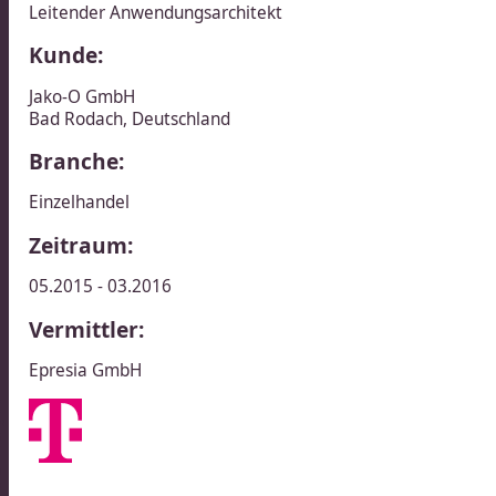
Leitender Anwendungsarchitekt​​​​‌ ‍ ​‍​‍‌‍ ‌ ​‍‌‍‍‌‌‍‌ ‌‍‍‌‌‍ ‍​‍​‍​ ‍‍​‍​‍‌ ​ ‌‍​‌‌‍ ‍‌‍‍‌‌ ‌​‌ ‍‌​‍ ‍‌‍‍‌‌‍ ​‍​‍​‍ ​​‍​‍‌‍‍​‌ ​‍‌‍‌‌‌‍‌‍​‍​‍​ ‍‍​‍​‍‌‍‍​‌ ‌​‌ ‌​‌ ​​‌ ​ ​ ‍‍​‍ ​‍ ‌ ​ ‌ ‌​‌ ‌‌‌‍‌​‌‍‍‌‌‍ ​‍ ‍‌ ​ ‌‍‌‌‌‍​‍‌‍​‌‌ ​ ‌ ‌​‌‍‍‌‌‍​‌‌‍ ‍​‍ ‌‌ ​ ‌‍ ‌‍‌‍‌ ‌​‌ ‌ ‌‍​‌‌ ​‍‌‍‌‌​‍ ‍‌‍‌​‌‍‌‌​‍ ‌‍‍‌‌‍ ‍‌ ‌​‌‍‌‌‌‍ ‍‌ ‌​​‍ ‌‍‌‌‌‍‌​‌‍‍‌‌ ‌​​‍ ‌‍ ‌‌‍ ‌‍‌​‌‍‌‌​ ‌‌ ​​‌ ​‍‌‍‌‌‌ ​ ‌‍‌‌‌‍ ‍‌ ‌​‌‍​‌‌ ‌​‌‍‍‌‌‍ ‌‍ ‍​ ‍ ‌‍‍‌‌‍‌​​ ‌​ ‌ ‌‍​‌‌‍‌‍​ ​ ​ ​ ​ ‌‍​ ‌​​ ‌‌​‍ ‌‌‍​‌​ ‌​​ ‍‌​ ‌ ​‍ ‌​ ‌​​ ‌​​ ​​​ ‍‌​‍ ‌‌‍​‌‌‍‌‍‌‍​ ​ ​‌​‍ ‌​ ​‍‌‍‌​​ ​‌​ ​‍‌‍‌‌‌‍​ ​ ​‍​ ​‍​ ‍‌​ ‌ ​ ‌​‌‍​ ​ ‍ ‌ ‌​‌ ‍‌‌ ​​‌‍‌‌​ ‌‌ ​​‌ ​‍‌‍ ‌‍‍‍‌‍‌‌‌‍​ ‌ ‌​​ ‍ ‌ ​​‌‍​‌‌ ‌​‌‍‍​​ ‌‌ ​‍‌‍ ‌‍ ​‌‍‌‌​‍‌‌​ ‌‌‌​​‍‌‌ ‌‍‍ ‌‍‌‌‌ ‍‌​‍‌‌​ ​ ‌​‌​​‍‌‌​ ​ ‌​‌​​‍‌‌​ ​‍​ ​‍‌‍‌​‌‍‌‌​‍‌‌​ ​‍​ ​‍​‍‌‌​ ‌‌‌​‌​​‍ ‍‌ ‌‍‌‍​‌‌‍ ​‌ ‌‌‌‍‌‌​ ‌‍​‍‌‍​‌‌ ​ ‌‍‌‌‌‌‌‌‌ ​‍‌‍ ​​ ‌‌‍‍​‌ ‌​‌ ‌​‌ ​​‌ ​ ​‍‌‌​ ​ ‌​​‌​‍‌‌​ ​‍‌​‌‍​‍‌‌​ ​‍‌​‌‍‌ ​ ‌ ‌​‌ ‌‌‌‍‌​‌‍‍‌‌‍ ​‍ ‍‌ ​ ‌‍‌‌‌‍​‍‌‍​‌‌ ​ ‌ ‌​‌‍‍‌‌‍​‌‌‍ ‍​‍ ‌‌ ​ ‌‍ ‌‍‌‍‌ ‌​‌ ‌ ‌‍​‌‌ ​‍‌‍‌‌​‍ ‍‌‍‌​‌‍‌‌​‍‌‍‌‍‍‌‌‍‌​​ ‌​ ‌ ‌‍​‌‌‍‌‍​ ​ ​ ​ ​ ‌‍​ ‌​​ ‌‌​‍ ‌‌‍​‌​ ‌​​ ‍‌​ ‌ ​‍ ‌​ ‌​​ ‌​​ ​​​ ‍‌​‍ ‌‌‍​‌‌‍‌‍‌‍​ ​ ​‌​‍ ‌​ ​‍‌‍‌​​ ​‌​ ​‍‌‍‌‌‌‍​ ​ ​‍​ ​‍​ ‍‌​ ‌ ​ ‌​‌‍​ ​‍‌‍‌ ‌​‌ ‍‌‌ ​​‌‍‌‌​ ‌‌ ​​‌ ​‍‌‍ ‌‍‍‍‌‍‌‌‌‍​ ‌ ‌​​‍‌‍‌ ​​‌‍​‌‌ ‌​‌‍‍​​ ‌‌ ​‍‌‍ ‌‍ ​‌‍‌‌​‍‌‌​ ‌‌‌​​‍‌‌ ‌‍‍ ‌‍‌‌‌ ‍‌​‍‌‌​ ​ ‌​‌​​‍‌‌​ ​ ‌​‌​​‍‌‌​ ​‍​ ​‍‌‍‌​‌‍‌‌​‍‌‌​ ​‍​ ​‍​‍‌‌​ ‌‌‌​‌​​‍ ‍‌ ‌‍‌‍​‌‌‍ ​‌ ‌‌‌‍‌‌​‍‌‍‌ ​​‌‍‌‌‌ ​‍‌ ​ ‌ ​​‌‍‌‌‌‍​ ‌ ‌​‌‍‍‌‌ ‌‍‌‍‌‌​ ‌‌ ​​‌ ‌‌‌‍​‍‌‍ ​‌‍‍‌‌ ​ ‌‍‍​‌‍‌‌‌‍‌​​‍​‍‌ ‌
Kunde:
Jako-O GmbH​​​​‌ ‍ ​‍​‍‌‍ ‌ ​‍‌‍‍‌‌‍‌ ‌‍‍‌‌‍ ‍​‍​‍​ ‍‍​‍​‍‌ ​ ‌‍​‌‌‍ ‍‌‍‍‌‌ ‌​‌ ‍‌​‍ ‍‌‍‍‌‌‍ ​‍​‍​‍ ​​‍​‍‌‍‍​‌ ​‍‌‍‌‌‌‍‌‍​‍​‍​ ‍‍​‍​‍‌‍‍​‌ ‌​‌ ‌​‌ ​​‌ ​ ​ ‍‍​‍ ​‍ ‌ ​ ‌ ‌​‌ ‌‌‌‍‌​‌‍‍‌‌‍ ​‍ ‍‌ ​ ‌‍‌‌‌‍​‍‌‍​‌‌ ​ ‌ ‌​‌‍‍‌‌‍​‌‌‍ ‍​‍ ‌‌ ​ ‌‍ ‌‍‌‍‌ ‌​‌ ‌ ‌‍​‌‌ ​‍‌‍‌‌​‍ ‍‌‍‌​‌‍‌‌​‍ ‌‍‍‌‌‍ ‍‌ ‌​‌‍‌‌‌‍ ‍‌ ‌​​‍ ‌‍‌‌‌‍‌​‌‍‍‌‌ ‌​​‍ ‌‍ ‌‌‍ ‌‍‌​‌‍‌‌​ ‌‌ ​​‌ ​‍‌‍‌‌‌ ​ ‌‍‌‌‌‍ ‍‌ ‌​‌‍​‌‌ ‌​‌‍‍‌‌‍ ‌‍ ‍​ ‍ ‌‍‍‌‌‍‌​​ ‌​ ‍​‌‍​ ‌‍‌‍​ ​‌​ ​ ​ ​‍‌‍‌​​ ‌‍​‍ ‌​ ​ ‌‍​‍​ ‍‌‌‍‌​​‍ ‌​ ‌​‌‍‌‍​ ‌ ​ ‌ ​‍ ‌‌‍​‌‌‍‌​​ ​‌‌‍‌‌​‍ ‌​ ‌ ​ ‌ ​ ‍‌​ ‍​​ ‌‍​ ‍‌‌‍​‍‌‍​ ​ ​‍​ ‍‌‌‍​‍​ ​‌​ ‍ ‌ ‌​‌ ‍‌‌ ​​‌‍‌‌​ ‌‌‍​ ‌‍ ‌‍ ‌‌ ​​‌‍​‌‌‍ ‍‌ ‍‌​ ‍ ‌ ​​‌‍​‌‌ ‌​‌‍‍​​ ‌‌‍ ‍‌‍​‌‌‍ ‌‌‍‌‌​ ‌‍​‍‌‍​‌‌ ​ ‌‍‌‌‌‌‌‌‌ ​‍‌‍ ​​ ‌‌‍‍​‌ ‌​‌ ‌​‌ ​​‌ ​ ​‍‌‌​ ​ ‌​​‌​‍‌‌​ ​‍‌​‌‍​‍‌‌​ ​‍‌​‌‍‌ ​ ‌ ‌​‌ ‌‌‌‍‌​‌‍‍‌‌‍ ​‍ ‍‌ ​ ‌‍‌‌‌‍​‍‌‍​‌‌ ​ ‌ ‌​‌‍‍‌‌‍​‌‌‍ ‍​‍ ‌‌ ​ ‌‍ ‌‍‌‍‌ ‌​‌ ‌ ‌‍​‌‌ ​‍‌‍‌‌​‍ ‍‌‍‌​‌‍‌‌​‍‌‍‌‍‍‌‌‍‌​​ ‌​ ‍​‌‍​ ‌‍‌‍​ ​‌​ ​ ​ ​‍‌‍‌​​ ‌‍​‍ ‌​ ​ ‌‍​‍​ ‍‌‌‍‌​​‍ ‌​ ‌​‌‍‌‍​ ‌ ​ ‌ ​‍ ‌‌‍​‌‌‍‌​​ ​‌‌‍‌‌​‍ ‌​ ‌ ​ ‌ ​ ‍‌​ ‍​​ ‌‍​ ‍‌‌‍​‍‌‍​ ​ ​‍​ ‍‌‌‍​‍​ ​‌​‍‌‍‌ ‌​‌ ‍‌‌ ​​‌‍‌‌​ ‌‌‍​ ‌‍ ‌‍ ‌‌ ​​‌‍​‌‌‍ ‍‌ ‍‌​‍‌‍‌ ​​‌‍​‌‌ ‌​‌‍‍​​ ‌‌‍ ‍‌‍​‌‌‍ ‌‌‍‌‌​‍‌‍‌ ​​‌‍‌‌‌ ​‍‌ ​ ‌ ​​‌‍‌‌‌‍​ ‌ ‌​‌‍‍‌‌ ‌‍‌‍‌‌​ ‌‌ ​​‌ ‌‌‌‍​‍‌‍ ​‌‍‍‌‌ ​ ‌‍‍​‌‍‌‌‌‍‌​​‍​‍‌ ‌
Bad Rodach​​​​‌ ‍ ​‍​‍‌‍ ‌ ​‍‌‍‍‌‌‍‌ ‌‍‍‌‌‍ ‍​‍​‍​ ‍‍​‍​‍‌ ​ ‌‍​‌‌‍ ‍‌‍‍‌‌ ‌​‌ ‍‌​‍ ‍‌‍‍‌‌‍ ​‍​‍​‍ ​​‍​‍‌‍‍​‌ ​‍‌‍‌‌‌‍‌‍​‍​‍​ ‍‍​‍​‍‌‍‍​‌ ‌​‌ ‌​‌ ​​‌ ​ ​ ‍‍​‍ ​‍ ‌ ​ ‌ ‌​‌ ‌‌‌‍‌​‌‍‍‌‌‍ ​‍ ‍‌ ​ ‌‍‌‌‌‍​‍‌‍​‌‌ ​ ‌ ‌​‌‍‍‌‌‍​‌‌‍ ‍​‍ ‌‌ ​ ‌‍ ‌‍‌‍‌ ‌​‌ ‌ ‌‍​‌‌ ​‍‌‍‌‌​‍ ‍‌‍‌​‌‍‌‌​‍ ‌‍‍‌‌‍ ‍‌ ‌​‌‍‌‌‌‍ ‍‌ ‌​​‍ ‌‍‌‌‌‍‌​‌‍‍‌‌ ‌​​‍ ‌‍ ‌‌‍ ‌‍‌​‌‍‌‌​ ‌‌ ​​‌ ​‍‌‍‌‌‌ ​ ‌‍‌‌‌‍ ‍‌ ‌​‌‍​‌‌ ‌​‌‍‍‌‌‍ ‌‍ ‍​ ‍ ‌‍‍‌‌‍‌​​ ‌​ ‍​‌‍​ ‌‍‌‍​ ​‌​ ​ ​ ​‍‌‍‌​​ ‌‍​‍ ‌​ ​ ‌‍​‍​ ‍‌‌‍‌​​‍ ‌​ ‌​‌‍‌‍​ ‌ ​ ‌ ​‍ ‌‌‍​‌‌‍‌​​ ​‌‌‍‌‌​‍ ‌​ ‌ ​ ‌ ​ ‍‌​ ‍​​ ‌‍​ ‍‌‌‍​‍‌‍​ ​ ​‍​ ‍‌‌‍​‍​ ​‌​ ‍ ‌ ‌​‌ ‍‌‌ ​​‌‍‌‌​ ‌‌‍​ ‌‍ ‌‍ ‌‌ ​​‌‍​‌‌‍ ‍‌ ‍‌​ ‍ ‌ ​​‌‍​‌‌ ‌​‌‍‍​​ ‌‌‍​ ‌‍‍‌‌ ‌​‌ ‍‌​ ‌‍​‍‌‍​‌‌ ​ ‌‍‌‌‌‌‌‌‌ ​‍‌‍ ​​ ‌‌‍‍​‌ ‌​‌ ‌​‌ ​​‌ ​ ​‍‌‌​ ​ ‌​​‌​‍‌‌​ ​‍‌​‌‍​‍‌‌​ ​‍‌​‌‍‌ ​ ‌ ‌​‌ ‌‌‌‍‌​‌‍‍‌‌‍ ​‍ ‍‌ ​ ‌‍‌‌‌‍​‍‌‍​‌‌ ​ ‌ ‌​‌‍‍‌‌‍​‌‌‍ ‍​‍ ‌‌ ​ ‌‍ ‌‍‌‍‌ ‌​‌ ‌ ‌‍​‌‌ ​‍‌‍‌‌​‍ ‍‌‍‌​‌‍‌‌​‍‌‍‌‍‍‌‌‍‌​​ ‌​ ‍​‌‍​ ‌‍‌‍​ ​‌​ ​ ​ ​‍‌‍‌​​ ‌‍​‍ ‌​ ​ ‌‍​‍​ ‍‌‌‍‌​​‍ ‌​ ‌​‌‍‌‍​ ‌ ​ ‌ ​‍ ‌‌‍​‌‌‍‌​​ ​‌‌‍‌‌​‍ ‌​ ‌ ​ ‌ ​ ‍‌​ ‍​​ ‌‍​ ‍‌‌‍​‍‌‍​ ​ ​‍​ ‍‌‌‍​‍​ ​‌​‍‌‍‌ ‌​‌ ‍‌‌ ​​‌‍‌‌​ ‌‌‍​ ‌‍ ‌‍ ‌‌ ​​‌‍​‌‌‍ ‍‌ ‍‌​‍‌‍‌ ​​‌‍​‌‌ ‌​‌‍‍​​ ‌‌‍​ ‌‍‍‌‌ ‌​‌ ‍‌​‍‌‍‌ ​​‌‍‌‌‌ ​‍‌ ​ ‌ ​​‌‍‌‌‌‍​ ‌ ‌​‌‍‍‌‌ ‌‍‌‍‌‌​ ‌‌ ​​‌ ‌‌‌‍​‍‌‍ ​‌‍‍‌‌ ​ ‌‍‍​‌‍‌‌‌‍‌​​‍​‍‌ ‌
,
Deutschland
Branche:
Einzelhandel
Zeitraum:
05.2015 - 03.2016
Vermittler:
Epresia GmbH​​​​‌ ‍ ​‍​‍‌‍ ‌ ​‍‌‍‍‌‌‍‌ ‌‍‍‌‌‍ ‍​‍​‍​ ‍‍​‍​‍‌ ​ ‌‍​‌‌‍ ‍‌‍‍‌‌ ‌​‌ ‍‌​‍ ‍‌‍‍‌‌‍ ​‍​‍​‍ ​​‍​‍‌‍‍​‌ ​‍‌‍‌‌‌‍‌‍​‍​‍​ ‍‍​‍​‍‌‍‍​‌ ‌​‌ ‌​‌ ​​‌ ​ ​ ‍‍​‍ ​‍ ‌ ​ ‌ ‌​‌ ‌‌‌‍‌​‌‍‍‌‌‍ ​‍ ‍‌ ​ ‌‍‌‌‌‍​‍‌‍​‌‌ ​ ‌ ‌​‌‍‍‌‌‍​‌‌‍ ‍​‍ ‌‌ ​ ‌‍ ‌‍‌‍‌ ‌​‌ ‌ ‌‍​‌‌ ​‍‌‍‌‌​‍ ‍‌‍‌​‌‍‌‌​‍ ‌‍‍‌‌‍ ‍‌ ‌​‌‍‌‌‌‍ ‍‌ ‌​​‍ ‌‍‌‌‌‍‌​‌‍‍‌‌ ‌​​‍ ‌‍ ‌‌‍ ‌‍‌​‌‍‌‌​ ‌‌ ​​‌ ​‍‌‍‌‌‌ ​ ‌‍‌‌‌‍ ‍‌ ‌​‌‍​‌‌ ‌​‌‍‍‌‌‍ ‌‍ ‍​ ‍ ‌‍‍‌‌‍‌​​ ‌​ ‌​​ ​ ‌‍​‌‌‍‌‍​ ​‌​ ‌‍‌‍‌‍​ ​ ​‍ ‌​ ​‌‌‍‌‍​ ‌​​ ​ ​‍ ‌​ ‌​​ ‍​‌‍​ ​ ‌​​‍ ‌​ ‍​​ ‌​​ ‌​‌‍‌‍​‍ ‌​ ‌​‌‍​‌​ ‌‌​ ‌ ‌‍​ ‌‍​‌‌‍‌‍​ ‌​​ ​‌‌‍​‍​ ‌ ‌‍‌‍​ ‍ ‌ ‌​‌ ‍‌‌ ​​‌‍‌‌​ ‌‌‍​ ‌‍ ‌‍ ‌‌ ​​‌‍​‌‌‍ ‍‌ ‍‌​ ‍ ‌ ​​‌‍​‌‌ ‌​‌‍‍​​ ‌‌‍ ‍‌‍​‌‌‍ ‌‌‍‌‌​ ‌‍​‍‌‍​‌‌ ​ ‌‍‌‌‌‌‌‌‌ ​‍‌‍ ​​ ‌‌‍‍​‌ ‌​‌ ‌​‌ ​​‌ ​ ​‍‌‌​ ​ ‌​​‌​‍‌‌​ ​‍‌​‌‍​‍‌‌​ ​‍‌​‌‍‌ ​ ‌ ‌​‌ ‌‌‌‍‌​‌‍‍‌‌‍ ​‍ ‍‌ ​ ‌‍‌‌‌‍​‍‌‍​‌‌ ​ ‌ ‌​‌‍‍‌‌‍​‌‌‍ ‍​‍ ‌‌ ​ ‌‍ ‌‍‌‍‌ ‌​‌ ‌ ‌‍​‌‌ ​‍‌‍‌‌​‍ ‍‌‍‌​‌‍‌‌​‍‌‍‌‍‍‌‌‍‌​​ ‌​ ‌​​ ​ ‌‍​‌‌‍‌‍​ ​‌​ ‌‍‌‍‌‍​ ​ ​‍ ‌​ ​‌‌‍‌‍​ ‌​​ ​ ​‍ ‌​ ‌​​ ‍​‌‍​ ​ ‌​​‍ ‌​ ‍​​ ‌​​ ‌​‌‍‌‍​‍ ‌​ ‌​‌‍​‌​ ‌‌​ ‌ ‌‍​ ‌‍​‌‌‍‌‍​ ‌​​ ​‌‌‍​‍​ ‌ ‌‍‌‍​‍‌‍‌ ‌​‌ ‍‌‌ ​​‌‍‌‌​ ‌‌‍​ ‌‍ ‌‍ ‌‌ ​​‌‍​‌‌‍ ‍‌ ‍‌​‍‌‍‌ ​​‌‍​‌‌ ‌​‌‍‍​​ ‌‌‍ ‍‌‍​‌‌‍ ‌‌‍‌‌​‍‌‍‌ ​​‌‍‌‌‌ ​‍‌ ​ ‌ ​​‌‍‌‌‌‍​ ‌ ‌​‌‍‍‌‌ ‌‍‌‍‌‌​ ‌‌ ​​‌ ‌‌‌‍​‍‌‍ ​‌‍‍‌‌ ​ ‌‍‍​‌‍‌‌‌‍‌​​‍​‍‌ ‌
015