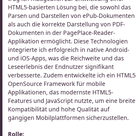
HTML5-basierten Lösung bei, die sowohl das
Parsen und Darstellen von ePub-Dokumenten
als auch die korrekte Darstellung von PDF-
Dokumenten in der PagePlace-Reader-
Applikation ermöglicht. Diese Technologien
integrierte ich erfolgreich in native Android-
und iOS-Apps, was die Reichweite und das
Leseerlebnis der Endnutzer signifikant
verbesserte. Zudem entwickelte ich ein HTML5
OpenSource Framework für mobile
Applikationen, das modernste HTML5-
Features und JavaScript nutzte, um eine breite
Kompatibilität und hohe Qualität auf
gängigen Mobilplattformen sicherzustellen.​​​​‌ ‍ ​‍​‍‌‍ ‌ ​‍‌‍‍‌‌‍‌ ‌‍‍‌‌‍ ‍​‍​‍​ ‍‍​‍​‍‌ ​ ‌‍​‌‌‍ ‍‌‍‍‌‌ ‌​‌ ‍‌​‍ ‍‌‍‍‌‌‍ ​‍​‍​‍ ​​‍​‍‌‍‍​‌ ​‍‌‍‌‌‌‍‌‍​‍​‍​ ‍‍​‍​‍‌‍‍​‌ ‌​‌ ‌​‌ ​​‌ ​ ​ ‍‍​‍ ​‍ ‌ ​ ‌ ‌​‌ ‌‌‌‍‌​‌‍‍‌‌‍ ​‍ ‍‌ ​ ‌‍‌‌‌‍​‍‌‍​‌‌ ​ ‌ ‌​‌‍‍‌‌‍​‌‌‍ ‍​‍ ‌‌ ​ ‌‍ ‌‍‌‍‌ ‌​‌ ‌ ‌‍​‌‌ ​‍‌‍‌‌​‍ ‍‌‍‌​‌‍‌‌​‍ ‌‍‍‌‌‍ ‍‌ ‌​‌‍‌‌‌‍ ‍‌ ‌​​‍ ‌‍‌‌‌‍‌​‌‍‍‌‌ ‌​​‍ ‌‍ ‌‌‍ ‌‍‌​‌‍‌‌​ ‌‌ ​​‌ ​‍‌‍‌‌‌ ​ ‌‍‌‌‌‍ ‍‌ ‌​‌‍​‌‌ ‌​‌‍‍‌‌‍ ‌‍ ‍​ ‍ ‌‍‍‌‌‍‌​​ ‌​ ‌‍​ ‌‌​ ​‍​ ‍‌‌‍​ ‌‍‌‌‌‍‌​​ ​​​‍ ‌​ ‍‌‌‍‌‌‌‍​‍‌‍‌‍​‍ ‌​ ‌​​ ‍​​ ‌‌‌‍​ ​‍ ‌‌‍​‍‌‍​‍​ ‌‍​ ‌‌​‍ ‌‌‍‌‌​ ​‌‌‍‌‍​ ‌‌​ ‍‌​ ‌‍​ ‍‌‌‍​ ​ ​​‌‍​ ​ ​‌​ ‌‌​ ‍ ‌ ‌​‌ ‍‌‌ ​​‌‍‌‌​ ‌‌ ​​‌ ​‍‌‍ ‌‍‍‍‌‍‌‌‌‍​ ‌ ‌​​ ‍ ‌ ​​‌‍​‌‌ ‌​‌‍‍​​ ‌‌‍‌​‌‍‌‌‌ ​ ‌‍​ ‌ ​‍‌‍‍‌‌ ​​‌ ‌​‌‍‍‌‌‍ ‌‍ ‍​‍‌‌​ ‌‌‌​​‍‌‌ ‌‍‍ ‌‍‌‌‌ ‍‌​‍‌‌​ ​ ‌​‌​​‍‌‌​ ​ ‌​‌​​‍‌‌​ ​‍​ ​‍‌‍‌​‌‍‌‌​‍‌‌​ ​‍​ ​‍​‍‌‌​ ‌‌‌​‌​​‍ ‍‌ ‌‍‌‍​‌‌‍ ​‌ ‌‌‌‍‌‌​ ‌‍​‍‌‍​‌‌ ​ ‌‍‌‌‌‌‌‌‌ ​‍‌‍ ​​ ‌‌‍‍​‌ ‌​‌ ‌​‌ ​​‌ ​ ​‍‌‌​ ​ ‌​​‌​‍‌‌​ ​‍‌​‌‍​‍‌‌​ ​‍‌​‌‍‌ ​ ‌ ‌​‌ ‌‌‌‍‌​‌‍‍‌‌‍ ​‍ ‍‌ ​ ‌‍‌‌‌‍​‍‌‍​‌‌ ​ ‌ ‌​‌‍‍‌‌‍​‌‌‍ ‍​‍ ‌‌ ​ ‌‍ ‌‍‌‍‌ ‌​‌ ‌ ‌‍​‌‌ ​‍‌‍‌‌​‍ ‍‌‍‌​‌‍‌‌​‍‌‍‌‍‍‌‌‍‌​​ ‌​ ‌‍​ ‌‌​ ​‍​ ‍‌‌‍​ ‌‍‌‌‌‍‌​​ ​​​‍ ‌​ ‍‌‌‍‌‌‌‍​‍‌‍‌‍​‍ ‌​ ‌​​ ‍​​ ‌‌‌‍​ ​‍ ‌‌‍​‍‌‍​‍​ ‌‍​ ‌‌​‍ ‌‌‍‌‌​ ​‌‌‍‌‍​ ‌‌​ ‍‌​ ‌‍​ ‍‌‌‍​ ​ ​​‌‍​ ​ ​‌​ ‌‌​‍‌‍‌ ‌​‌ ‍‌‌ ​​‌‍‌‌​ ‌‌ ​​‌ ​‍‌‍ ‌‍‍‍‌‍‌‌‌‍​ ‌ ‌​​‍‌‍‌ ​​‌‍​‌‌ ‌​‌‍‍​​ ‌‌‍‌​‌‍‌‌‌ ​ ‌‍​ ‌ ​‍‌‍‍‌‌ ​​‌ ‌​‌‍‍‌‌‍ ‌‍ ‍​‍‌‌​ ‌‌‌​​‍‌‌ ‌‍‍ ‌‍‌‌‌ ‍‌​‍‌‌​ ​ ‌​‌​​‍‌‌​ ​ ‌​‌​​‍‌‌​ ​‍​ ​‍‌‍‌​‌‍‌‌​‍‌‌​ ​‍​ ​‍​‍‌‌​ ‌‌‌​‌​​‍ ‍‌ ‌‍‌‍​‌‌‍ ​‌ ‌‌‌‍‌‌​‍‌‍‌ ​​‌‍‌‌‌ ​‍‌ ​ ‌ ​​‌‍‌‌‌‍​ ‌ ‌​‌‍‍‌‌ ‌‍‌‍‌‌​ ‌‌ ​​‌ ‌‌‌‍​‍‌‍ ​‌‍‍‌‌ ​ ‌‍‍​‌‍‌‌‌‍‌​​‍​‍‌ ‌
Rolle: