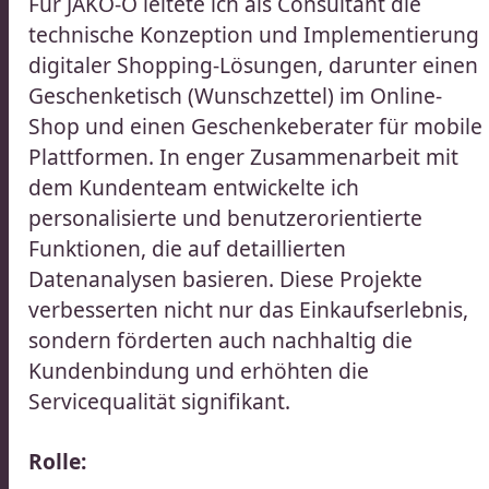
Für JAKO-O leitete ich als Consultant die
technische Konzeption und Implementierung
digitaler Shopping-Lösungen, darunter einen
Geschenketisch (Wunschzettel) im Online-
Shop und einen Geschenkeberater für mobile
Plattformen. In enger Zusammenarbeit mit
dem Kundenteam entwickelte ich
personalisierte und benutzerorientierte
Funktionen, die auf detaillierten
Datenanalysen basieren. Diese Projekte
verbesserten nicht nur das Einkaufserlebnis,
sondern förderten auch nachhaltig die
Kundenbindung und erhöhten die
Servicequalität signifikant.​​​​‌ ‍ ​‍​‍‌‍ ‌ ​‍‌‍‍‌‌‍‌ ‌‍‍‌‌‍ ‍​‍​‍​ ‍‍​‍​‍‌ ​ ‌‍​‌‌‍ ‍‌‍‍‌‌ ‌​‌ ‍‌​‍ ‍‌‍‍‌‌‍ ​‍​‍​‍ ​​‍​‍‌‍‍​‌ ​‍‌‍‌‌‌‍‌‍​‍​‍​ ‍‍​‍​‍‌‍‍​‌ ‌​‌ ‌​‌ ​​‌ ​ ​ ‍‍​‍ ​‍ ‌ ​ ‌ ‌​‌ ‌‌‌‍‌​‌‍‍‌‌‍ ​‍ ‍‌ ​ ‌‍‌‌‌‍​‍‌‍​‌‌ ​ ‌ ‌​‌‍‍‌‌‍​‌‌‍ ‍​‍ ‌‌ ​ ‌‍ ‌‍‌‍‌ ‌​‌ ‌ ‌‍​‌‌ ​‍‌‍‌‌​‍ ‍‌‍‌​‌‍‌‌​‍ ‌‍‍‌‌‍ ‍‌ ‌​‌‍‌‌‌‍ ‍‌ ‌​​‍ ‌‍‌‌‌‍‌​‌‍‍‌‌ ‌​​‍ ‌‍ ‌‌‍ ‌‍‌​‌‍‌‌​ ‌‌ ​​‌ ​‍‌‍‌‌‌ ​ ‌‍‌‌‌‍ ‍‌ ‌​‌‍​‌‌ ‌​‌‍‍‌‌‍ ‌‍ ‍​ ‍ ‌‍‍‌‌‍‌​​ ‌​ ‌ ‌‍​‌‌‍‌‍​ ​ ​ ​ ​ ‌‍​ ‌​​ ‌‌​‍ ‌‌‍​‌​ ‌​​ ‍‌​ ‌ ​‍ ‌​ ‌​​ ‌​​ ​​​ ‍‌​‍ ‌‌‍​‌‌‍‌‍‌‍​ ​ ​‌​‍ ‌​ ​‍‌‍‌​​ ​‌​ ​‍‌‍‌‌‌‍​ ​ ​‍​ ​‍​ ‍‌​ ‌ ​ ‌​‌‍​ ​ ‍ ‌ ‌​‌ ‍‌‌ ​​‌‍‌‌​ ‌‌ ​​‌ ​‍‌‍ ‌‍‍‍‌‍‌‌‌‍​ ‌ ‌​​ ‍ ‌ ​​‌‍​‌‌ ‌​‌‍‍​​ ‌‌‍‌​‌‍‌‌‌ ​ ‌‍​ ‌ ​‍‌‍‍‌‌ ​​‌ ‌​‌‍‍‌‌‍ ‌‍ ‍​‍‌‌​ ‌‌‌​​‍‌‌ ‌‍‍ ‌‍‌‌‌ ‍‌​‍‌‌​ ​ ‌​‌​​‍‌‌​ ​ ‌​‌​​‍‌‌​ ​‍​ ​‍‌‍‌​‌‍‌‌​‍‌‌​ ​‍​ ​‍​‍‌‌​ ‌‌‌​‌​​‍ ‍‌ ‌‍‌‍​‌‌‍ ​‌ ‌‌‌‍‌‌​ ‌‍​‍‌‍​‌‌ ​ ‌‍‌‌‌‌‌‌‌ ​‍‌‍ ​​ ‌‌‍‍​‌ ‌​‌ ‌​‌ ​​‌ ​ ​‍‌‌​ ​ ‌​​‌​‍‌‌​ ​‍‌​‌‍​‍‌‌​ ​‍‌​‌‍‌ ​ ‌ ‌​‌ ‌‌‌‍‌​‌‍‍‌‌‍ ​‍ ‍‌ ​ ‌‍‌‌‌‍​‍‌‍​‌‌ ​ ‌ ‌​‌‍‍‌‌‍​‌‌‍ ‍​‍ ‌‌ ​ ‌‍ ‌‍‌‍‌ ‌​‌ ‌ ‌‍​‌‌ ​‍‌‍‌‌​‍ ‍‌‍‌​‌‍‌‌​‍‌‍‌‍‍‌‌‍‌​​ ‌​ ‌ ‌‍​‌‌‍‌‍​ ​ ​ ​ ​ ‌‍​ ‌​​ ‌‌​‍ ‌‌‍​‌​ ‌​​ ‍‌​ ‌ ​‍ ‌​ ‌​​ ‌​​ ​​​ ‍‌​‍ ‌‌‍​‌‌‍‌‍‌‍​ ​ ​‌​‍ ‌​ ​‍‌‍‌​​ ​‌​ ​‍‌‍‌‌‌‍​ ​ ​‍​ ​‍​ ‍‌​ ‌ ​ ‌​‌‍​ ​‍‌‍‌ ‌​‌ ‍‌‌ ​​‌‍‌‌​ ‌‌ ​​‌ ​‍‌‍ ‌‍‍‍‌‍‌‌‌‍​ ‌ ‌​​‍‌‍‌ ​​‌‍​‌‌ ‌​‌‍‍​​ ‌‌‍‌​‌‍‌‌‌ ​ ‌‍​ ‌ ​‍‌‍‍‌‌ ​​‌ ‌​‌‍‍‌‌‍ ‌‍ ‍​‍‌‌​ ‌‌‌​​‍‌‌ ‌‍‍ ‌‍‌‌‌ ‍‌​‍‌‌​ ​ ‌​‌​​‍‌‌​ ​ ‌​‌​​‍‌‌​ ​‍​ ​‍‌‍‌​‌‍‌‌​‍‌‌​ ​‍​ ​‍​‍‌‌​ ‌‌‌​‌​​‍ ‍‌ ‌‍‌‍​‌‌‍ ​‌ ‌‌‌‍‌‌​‍‌‍‌ ​​‌‍‌‌‌ ​‍‌ ​ ‌ ​​‌‍‌‌‌‍​ ‌ ‌​‌‍‍‌‌ ‌‍‌‍‌‌​ ‌‌ ​​‌ ‌‌‌‍​‍‌‍ ​‌‍‍‌‌ ​ ‌‍‍​‌‍‌‌‌‍‌​​‍​‍‌ ‌
Rolle: