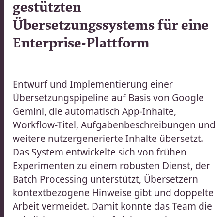
gestützten
|
Übersetzungssystems für eine
OLOGIE
Enterprise-Plattform​​​​‌ ‍ ​‍​‍‌‍ ‌ ​‍‌‍‍‌‌‍‌ ‌‍‍‌‌‍ ‍​‍​‍​ ‍‍​‍​‍‌ ​ ‌‍​‌‌‍ ‍‌‍‍‌‌ ‌​‌ ‍‌​‍ ‍‌‍‍‌‌‍ ​‍​‍​‍ ​​‍​‍‌‍‍​‌ ​‍‌‍‌‌‌‍‌‍​‍​‍​ ‍‍​‍​‍‌‍‍​‌ ‌​‌ ‌​‌ ​​‌ ​ ​ ‍‍​‍ ​‍ ‌ ​ ‌ ‌​‌ ‌‌‌‍‌​‌‍‍‌‌‍ ​‍ ‍‌ ​ ‌‍‌‌‌‍​‍‌‍​‌‌ ​ ‌ ‌​‌‍‍‌‌‍​‌‌‍ ‍​‍ ‌‌ ​ ‌‍ ‌‍‌‍‌ ‌​‌ ‌ ‌‍​‌‌ ​‍‌‍‌‌​‍ ‍‌‍‌​‌‍‌‌​‍ ‌‍‍‌‌‍ ‍‌ ‌​‌‍‌‌‌‍ ‍‌ ‌​​‍ ‌‍‌‌‌‍‌​‌‍‍‌‌ ‌​​‍ ‌‍ ‌‌‍ ‌‍‌​‌‍‌‌​ ‌‌ ​​‌ ​‍‌‍‌‌‌ ​ ‌‍‌‌‌‍ ‍‌ ‌​‌‍​‌‌ ‌​‌‍‍‌‌‍ ‌‍ ‍​ ‍ ‌‍‍‌‌‍‌​​ ‌​ ‌ ‌‍​‍‌‍​ ​ ‌ ‌‍​ ​ ‌‍​ ​​​ ​‌​‍ ‌‌‍​ ​ ​​​ ‌‍​ ​​​‍ ‌​ ‌​​ ​‌‌‍​ ​ ‌‍​‍ ‌​ ‍‌‌‍​ ​ ​ ​ ‍​​‍ ‌​ ‌‍​ ​‍​ ‍‌‌‍​ ​ ‌‍​ ‍​​ ‍‌​ ​ ​ ​‍‌‍‌‌‌‍‌‍​ ‌​​ ‍ ‌ ‌​‌ ‍‌‌ ​​‌‍‌‌​ ‌‌ ​​‌ ​‍‌‍ ‌‍‍‍‌‍‌‌‌‍​ ‌ ‌​​ ‍ ‌ ​​‌‍​‌‌ ‌​‌‍‍​​ ‌‌ ‌​‌‍‍‌‌ ‌​‌‍ ​‌‍‌‌​‍‌‌​ ‌‌‌​​‍‌‌ ‌‍‍ ‌‍‌‌‌ ‍‌​‍‌‌​ ​ ‌​‌​​‍‌‌​ ​ ‌​‌​​‍‌‌​ ​‍​ ​‍‌‍‌​‌‍‌‌​‍‌‌​ ​‍​ ​‍​‍‌‌​ ‌‌‌​‌​​‍ ‍‌ ‌‍‌‍​‌‌‍ ​‌ ‌‌‌‍‌‌​ ‌‍​‍‌‍​‌‌ ​ ‌‍‌‌‌‌‌‌‌ ​‍‌‍ ​​ ‌‌‍‍​‌ ‌​‌ ‌​‌ ​​‌ ​ ​‍‌‌​ ​ ‌​​‌​‍‌‌​ ​‍‌​‌‍​‍‌‌​ ​‍‌​‌‍‌ ​ ‌ ‌​‌ ‌‌‌‍‌​‌‍‍‌‌‍ ​‍ ‍‌ ​ ‌‍‌‌‌‍​‍‌‍​‌‌ ​ ‌ ‌​‌‍‍‌‌‍​‌‌‍ ‍​‍ ‌‌ ​ ‌‍ ‌‍‌‍‌ ‌​‌ ‌ ‌‍​‌‌ ​‍‌‍‌‌​‍ ‍‌‍‌​‌‍‌‌​‍‌‍‌‍‍‌‌‍‌​​ ‌​ ‌ ‌‍​‍‌‍​ ​ ‌ ‌‍​ ​ ‌‍​ ​​​ ​‌​‍ ‌‌‍​ ​ ​​​ ‌‍​ ​​​‍ ‌​ ‌​​ ​‌‌‍​ ​ ‌‍​‍ ‌​ ‍‌‌‍​ ​ ​ ​ ‍​​‍ ‌​ ‌‍​ ​‍​ ‍‌‌‍​ ​ ‌‍​ ‍​​ ‍‌​ ​ ​ ​‍‌‍‌‌‌‍‌‍​ ‌​​‍‌‍‌ ‌​‌ ‍‌‌ ​​‌‍‌‌​ ‌‌ ​​‌ ​‍‌‍ ‌‍‍‍‌‍‌‌‌‍​ ‌ ‌​​‍‌‍‌ ​​‌‍​‌‌ ‌​‌‍‍​​ ‌‌ ‌​‌‍‍‌‌ ‌​‌‍ ​‌‍‌‌​‍‌‌​ ‌‌‌​​‍‌‌ ‌‍‍ ‌‍‌‌‌ ‍‌​‍‌‌​ ​ ‌​‌​​‍‌‌​ ​ ‌​‌​​‍‌‌​ ​‍​ ​‍‌‍‌​‌‍‌‌​‍‌‌​ ​‍​ ​‍​‍‌‌​ ‌‌‌​‌​​‍ ‍‌ ‌‍‌‍​‌‌‍ ​‌ ‌‌‌‍‌‌​‍‌‍‌ ​​‌‍‌‌‌ ​‍‌ ​ ‌ ​​‌‍‌‌‌‍​ ‌ ‌​‌‍‍‌‌ ‌‍‌‍‌‌​ ‌‌ ​​‌ ‌‌‌‍​‍‌‍ ​‌‍‍‌‌ ​ ‌‍‍​‌‍‌‌‌‍‌​​‍​‍‌ ‌
Entwurf und Implementierung einer
Übersetzungspipeline auf Basis von Google
Gemini, die automatisch App-Inhalte,
Workflow-Titel, Aufgabenbeschreibungen und
weitere nutzergenerierte Inhalte übersetzt.
Das System entwickelte sich von frühen
Experimenten zu einem robusten Dienst, der
Batch Processing unterstützt, Übersetzern
kontextbezogene Hinweise gibt und doppelte
Arbeit vermeidet. Damit konnte das Team die