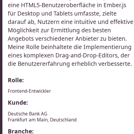
eine HTML5-Benutzeroberfläche in Ember.js
für Desktop und Tablets umfasste, zielte
darauf ab, Nutzern eine intuitive und effektive
Möglichkeit zur Ermittlung des besten
Angebots verschiedener Anbieter zu bieten.
Meine Rolle beinhaltete die Implementierung
eines komplexen Drag-and-Drop-Editors, der
die Benutzererfahrung erheblich verbesserte.​​​​‌ ‍ ​‍​‍‌‍ ‌ ​‍‌‍‍‌‌‍‌ ‌‍‍‌‌‍ ‍​‍​‍​ ‍‍​‍​‍‌ ​ ‌‍​‌‌‍ ‍‌‍‍‌‌ ‌​‌ ‍‌​‍ ‍‌‍‍‌‌‍ ​‍​‍​‍ ​​‍​‍‌‍‍​‌ ​‍‌‍‌‌‌‍‌‍​‍​‍​ ‍‍​‍​‍‌‍‍​‌ ‌​‌ ‌​‌ ​​‌ ​ ​ ‍‍​‍ ​‍ ‌ ​ ‌ ‌​‌ ‌‌‌‍‌​‌‍‍‌‌‍ ​‍ ‍‌ ​ ‌‍‌‌‌‍​‍‌‍​‌‌ ​ ‌ ‌​‌‍‍‌‌‍​‌‌‍ ‍​‍ ‌‌ ​ ‌‍ ‌‍‌‍‌ ‌​‌ ‌ ‌‍​‌‌ ​‍‌‍‌‌​‍ ‍‌‍‌​‌‍‌‌​‍ ‌‍‍‌‌‍ ‍‌ ‌​‌‍‌‌‌‍ ‍‌ ‌​​‍ ‌‍‌‌‌‍‌​‌‍‍‌‌ ‌​​‍ ‌‍ ‌‌‍ ‌‍‌​‌‍‌‌​ ‌‌ ​​‌ ​‍‌‍‌‌‌ ​ ‌‍‌‌‌‍ ‍‌ ‌​‌‍​‌‌ ‌​‌‍‍‌‌‍ ‌‍ ‍​ ‍ ‌‍‍‌‌‍‌​​ ‌​ ​‍​ ​‍​ ‍​​ ​‌​ ​ ​ ​​‌‍​‍​ ‍‌​‍ ‌​ ‌‌​ ​ ​ ‍​​ ​ ​‍ ‌​ ‌​‌‍‌​​ ‌‌​ ‌​​‍ ‌‌‍​‌​ ​‍‌‍‌‌‌‍​‌​‍ ‌​ ‌​​ ‍​‌‍​ ​ ​ ​ ‌‌​ ​ ‌‍‌‌​ ‌‌​ ‌​‌‍‌‌​ ​ ‌‍‌​​ ‍ ‌ ‌​‌ ‍‌‌ ​​‌‍‌‌​ ‌‌ ​​‌ ​‍‌‍ ‌‍‍‍‌‍‌‌‌‍​ ‌ ‌​​ ‍ ‌ ​​‌‍​‌‌ ‌​‌‍‍​​ ‌‌‍‌​‌‍‌‌‌ ​ ‌‍​ ‌ ​‍‌‍‍‌‌ ​​‌ ‌​‌‍‍‌‌‍ ‌‍ ‍​‍‌‌​ ‌‌‌​​‍‌‌ ‌‍‍ ‌‍‌‌‌ ‍‌​‍‌‌​ ​ ‌​‌​​‍‌‌​ ​ ‌​‌​​‍‌‌​ ​‍​ ​‍‌‍‌​‌‍‌‌​‍‌‌​ ​‍​ ​‍​‍‌‌​ ‌‌‌​‌​​‍ ‍‌ ‌‍‌‍​‌‌‍ ​‌ ‌‌‌‍‌‌​ ‌‍​‍‌‍​‌‌ ​ ‌‍‌‌‌‌‌‌‌ ​‍‌‍ ​​ ‌‌‍‍​‌ ‌​‌ ‌​‌ ​​‌ ​ ​‍‌‌​ ​ ‌​​‌​‍‌‌​ ​‍‌​‌‍​‍‌‌​ ​‍‌​‌‍‌ ​ ‌ ‌​‌ ‌‌‌‍‌​‌‍‍‌‌‍ ​‍ ‍‌ ​ ‌‍‌‌‌‍​‍‌‍​‌‌ ​ ‌ ‌​‌‍‍‌‌‍​‌‌‍ ‍​‍ ‌‌ ​ ‌‍ ‌‍‌‍‌ ‌​‌ ‌ ‌‍​‌‌ ​‍‌‍‌‌​‍ ‍‌‍‌​‌‍‌‌​‍‌‍‌‍‍‌‌‍‌​​ ‌​ ​‍​ ​‍​ ‍​​ ​‌​ ​ ​ ​​‌‍​‍​ ‍‌​‍ ‌​ ‌‌​ ​ ​ ‍​​ ​ ​‍ ‌​ ‌​‌‍‌​​ ‌‌​ ‌​​‍ ‌‌‍​‌​ ​‍‌‍‌‌‌‍​‌​‍ ‌​ ‌​​ ‍​‌‍​ ​ ​ ​ ‌‌​ ​ ‌‍‌‌​ ‌‌​ ‌​‌‍‌‌​ ​ ‌‍‌​​‍‌‍‌ ‌​‌ ‍‌‌ ​​‌‍‌‌​ ‌‌ ​​‌ ​‍‌‍ ‌‍‍‍‌‍‌‌‌‍​ ‌ ‌​​‍‌‍‌ ​​‌‍​‌‌ ‌​‌‍‍​​ ‌‌‍‌​‌‍‌‌‌ ​ ‌‍​ ‌ ​‍‌‍‍‌‌ ​​‌ ‌​‌‍‍‌‌‍ ‌‍ ‍​‍‌‌​ ‌‌‌​​‍‌‌ ‌‍‍ ‌‍‌‌‌ ‍‌​‍‌‌​ ​ ‌​‌​​‍‌‌​ ​ ‌​‌​​‍‌‌​ ​‍​ ​‍‌‍‌​‌‍‌‌​‍‌‌​ ​‍​ ​‍​‍‌‌​ ‌‌‌​‌​​‍ ‍‌ ‌‍‌‍​‌‌‍ ​‌ ‌‌‌‍‌‌​‍‌‍‌ ​​‌‍‌‌‌ ​‍‌ ​ ‌ ​​‌‍‌‌‌‍​ ‌ ‌​‌‍‍‌‌ ‌‍‌‍‌‌​ ‌‌ ​​‌ ‌‌‌‍​‍‌‍ ​‌‍‍‌‌ ​ ‌‍‍​‌‍‌‌‌‍‌​​‍​‍‌ ‌
Rolle:
Frontend-Entwickler​​​​‌ ‍ ​‍​‍‌‍ ‌ ​‍‌‍‍‌‌‍‌ ‌‍‍‌‌‍ ‍​‍​‍​ ‍‍​‍​‍‌ ​ ‌‍​‌‌‍ ‍‌‍‍‌‌ ‌​‌ ‍‌​‍ ‍‌‍‍‌‌‍ ​‍​‍​‍ ​​‍​‍‌‍‍​‌ ​‍‌‍‌‌‌‍‌‍​‍​‍​ ‍‍​‍​‍‌‍‍​‌ ‌​‌ ‌​‌ ​​‌ ​ ​ ‍‍​‍ ​‍ ‌ ​ ‌ ‌​‌ ‌‌‌‍‌​‌‍‍‌‌‍ ​‍ ‍‌ ​ ‌‍‌‌‌‍​‍‌‍​‌‌ ​ ‌ ‌​‌‍‍‌‌‍​‌‌‍ ‍​‍ ‌‌ ​ ‌‍ ‌‍‌‍‌ ‌​‌ ‌ ‌‍​‌‌ ​‍‌‍‌‌​‍ ‍‌‍‌​‌‍‌‌​‍ ‌‍‍‌‌‍ ‍‌ ‌​‌‍‌‌‌‍ ‍‌ ‌​​‍ ‌‍‌‌‌‍‌​‌‍‍‌‌ ‌​​‍ ‌‍ ‌‌‍ ‌‍‌​‌‍‌‌​ ‌‌ ​​‌ ​‍‌‍‌‌‌ ​ ‌‍‌‌‌‍ ‍‌ ‌​‌‍​‌‌ ‌​‌‍‍‌‌‍ ‌‍ ‍​ ‍ ‌‍‍‌‌‍‌​​ ‌​ ​‍​ ​‍​ ‍​​ ​‌​ ​ ​ ​​‌‍​‍​ ‍‌​‍ ‌​ ‌‌​ ​ ​ ‍​​ ​ ​‍ ‌​ ‌​‌‍‌​​ ‌‌​ ‌​​‍ ‌‌‍​‌​ ​‍‌‍‌‌‌‍​‌​‍ ‌​ ‌​​ ‍​‌‍​ ​ ​ ​ ‌‌​ ​ ‌‍‌‌​ ‌‌​ ‌​‌‍‌‌​ ​ ‌‍‌​​ ‍ ‌ ‌​‌ ‍‌‌ ​​‌‍‌‌​ ‌‌ ​​‌ ​‍‌‍ ‌‍‍‍‌‍‌‌‌‍​ ‌ ‌​​ ‍ ‌ ​​‌‍​‌‌ ‌​‌‍‍​​ ‌‌ ​‍‌‍ ‌‍ ​‌‍‌‌​‍‌‌​ ‌‌‌​​‍‌‌ ‌‍‍ ‌‍‌‌‌ ‍‌​‍‌‌​ ​ ‌​‌​​‍‌‌​ ​ ‌​‌​​‍‌‌​ ​‍​ ​‍‌‍‌​‌‍‌‌​‍‌‌​ ​‍​ ​‍​‍‌‌​ ‌‌‌​‌​​‍ ‍‌ ‌‍‌‍​‌‌‍ ​‌ ‌‌‌‍‌‌​ ‌‍​‍‌‍​‌‌ ​ ‌‍‌‌‌‌‌‌‌ ​‍‌‍ ​​ ‌‌‍‍​‌ ‌​‌ ‌​‌ ​​‌ ​ ​‍‌‌​ ​ ‌​​‌​‍‌‌​ ​‍‌​‌‍​‍‌‌​ ​‍‌​‌‍‌ ​ ‌ ‌​‌ ‌‌‌‍‌​‌‍‍‌‌‍ ​‍ ‍‌ ​ ‌‍‌‌‌‍​‍‌‍​‌‌ ​ ‌ ‌​‌‍‍‌‌‍​‌‌‍ ‍​‍ ‌‌ ​ ‌‍ ‌‍‌‍‌ ‌​‌ ‌ ‌‍​‌‌ ​‍‌‍‌‌​‍ ‍‌‍‌​‌‍‌‌​‍‌‍‌‍‍‌‌‍‌​​ ‌​ ​‍​ ​‍​ ‍​​ ​‌​ ​ ​ ​​‌‍​‍​ ‍‌​‍ ‌​ ‌‌​ ​ ​ ‍​​ ​ ​‍ ‌​ ‌​‌‍‌​​ ‌‌​ ‌​​‍ ‌‌‍​‌​ ​‍‌‍‌‌‌‍​‌​‍ ‌​ ‌​​ ‍​‌‍​ ​ ​ ​ ‌‌​ ​ ‌‍‌‌​ ‌‌​ ‌​‌‍‌‌​ ​ ‌‍‌​​‍‌‍‌ ‌​‌ ‍‌‌ ​​‌‍‌‌​ ‌‌ ​​‌ ​‍‌‍ ‌‍‍‍‌‍‌‌‌‍​ ‌ ‌​​‍‌‍‌ ​​‌‍​‌‌ ‌​‌‍‍​​ ‌‌ ​‍‌‍ ‌‍ ​‌‍‌‌​‍‌‌​ ‌‌‌​​‍‌‌ ‌‍‍ ‌‍‌‌‌ ‍‌​‍‌‌​ ​ ‌​‌​​‍‌‌​ ​ ‌​‌​​‍‌‌​ ​‍​ ​‍‌‍‌​‌‍‌‌​‍‌‌​ ​‍​ ​‍​‍‌‌​ ‌‌‌​‌​​‍ ‍‌ ‌‍‌‍​‌‌‍ ​‌ ‌‌‌‍‌‌​‍‌‍‌ ​​‌‍‌‌‌ ​‍‌ ​ ‌ ​​‌‍‌‌‌‍​ ‌ ‌​‌‍‍‌‌ ‌‍‌‍‌‌​ ‌‌ ​​‌ ‌‌‌‍​‍‌‍ ​‌‍‍‌‌ ​ ‌‍‍​‌‍‌‌‌‍‌​​‍​‍‌ ‌
Kunde:
Deutsche Bank AG​​​​‌ ‍ ​‍​‍‌‍ ‌ ​‍‌‍‍‌‌‍‌ ‌‍‍‌‌‍ ‍​‍​‍​ ‍‍​‍​‍‌ ​ ‌‍​‌‌‍ ‍‌‍‍‌‌ ‌​‌ ‍‌​‍ ‍‌‍‍‌‌‍ ​‍​‍​‍ ​​‍​‍‌‍‍​‌ ​‍‌‍‌‌‌‍‌‍​‍​‍​ ‍‍​‍​‍‌‍‍​‌ ‌​‌ ‌​‌ ​​‌ ​ ​ ‍‍​‍ ​‍ ‌ ​ ‌ ‌​‌ ‌‌‌‍‌​‌‍‍‌‌‍ ​‍ ‍‌ ​ ‌‍‌‌‌‍​‍‌‍​‌‌ ​ ‌ ‌​‌‍‍‌‌‍​‌‌‍ ‍​‍ ‌‌ ​ ‌‍ ‌‍‌‍‌ ‌​‌ ‌ ‌‍​‌‌ ​‍‌‍‌‌​‍ ‍‌‍‌​‌‍‌‌​‍ ‌‍‍‌‌‍ ‍‌ ‌​‌‍‌‌‌‍ ‍‌ ‌​​‍ ‌‍‌‌‌‍‌​‌‍‍‌‌ ‌​​‍ ‌‍ ‌‌‍ ‌‍‌​‌‍‌‌​ ‌‌ ​​‌ ​‍‌‍‌‌‌ ​ ‌‍‌‌‌‍ ‍‌ ‌​‌‍​‌‌ ‌​‌‍‍‌‌‍ ‌‍ ‍​ ‍ ‌‍‍‌‌‍‌​​ ‌‌‍​‌​ ​‍‌‍​‌‌‍‌‌​ ​‌‌‍‌‌‌‍​‍‌‍‌‌​‍ ‌​ ‌​​ ‍​​ ​ ​ ​ ​‍ ‌​ ‌​​ ‌‍​ ​ ​ ‍​​‍ ‌​ ‍​​ ‍‌​ ​‌​ ​‍​‍ ‌​ ‌‌​ ​​​ ‌ ​ ​​​ ​‍‌‍​ ​ ​​‌‍‌​‌‍​ ​ ‌‍‌‍​‌‌‍​‍​ ‍ ‌ ‌​‌ ‍‌‌ ​​‌‍‌‌​ ‌‌‍​ ‌‍ ‌‍ ‌‌ ​​‌‍​‌‌‍ ‍‌ ‍‌​ ‍ ‌ ​​‌‍​‌‌ ‌​‌‍‍​​ ‌‌‍ ‍‌‍​‌‌‍ ‌‌‍‌‌​ ‌‍​‍‌‍​‌‌ ​ ‌‍‌‌‌‌‌‌‌ ​‍‌‍ ​​ ‌‌‍‍​‌ ‌​‌ ‌​‌ ​​‌ ​ ​‍‌‌​ ​ ‌​​‌​‍‌‌​ ​‍‌​‌‍​‍‌‌​ ​‍‌​‌‍‌ ​ ‌ ‌​‌ ‌‌‌‍‌​‌‍‍‌‌‍ ​‍ ‍‌ ​ ‌‍‌‌‌‍​‍‌‍​‌‌ ​ ‌ ‌​‌‍‍‌‌‍​‌‌‍ ‍​‍ ‌‌ ​ ‌‍ ‌‍‌‍‌ ‌​‌ ‌ ‌‍​‌‌ ​‍‌‍‌‌​‍ ‍‌‍‌​‌‍‌‌​‍‌‍‌‍‍‌‌‍‌​​ ‌‌‍​‌​ ​‍‌‍​‌‌‍‌‌​ ​‌‌‍‌‌‌‍​‍‌‍‌‌​‍ ‌​ ‌​​ ‍​​ ​ ​ ​ ​‍ ‌​ ‌​​ ‌‍​ ​ ​ ‍​​‍ ‌​ ‍​​ ‍‌​ ​‌​ ​‍​‍ ‌​ ‌‌​ ​​​ ‌ ​ ​​​ ​‍‌‍​ ​ ​​‌‍‌​‌‍​ ​ ‌‍‌‍​‌‌‍​‍​‍‌‍‌ ‌​‌ ‍‌‌ ​​‌‍‌‌​ ‌‌‍​ ‌‍ ‌‍ ‌‌ ​​‌‍​‌‌‍ ‍‌ ‍‌​‍‌‍‌ ​​‌‍​‌‌ ‌​‌‍‍​​ ‌‌‍ ‍‌‍​‌‌‍ ‌‌‍‌‌​‍‌‍‌ ​​‌‍‌‌‌ ​‍‌ ​ ‌ ​​‌‍‌‌‌‍​ ‌ ‌​‌‍‍‌‌ ‌‍‌‍‌‌​ ‌‌ ​​‌ ‌‌‌‍​‍‌‍ ​‌‍‍‌‌ ​ ‌‍‍​‌‍‌‌‌‍‌​​‍​‍‌ ‌
Frankfurt am Main​​​​‌ ‍ ​‍​‍‌‍ ‌ ​‍‌‍‍‌‌‍‌ ‌‍‍‌‌‍ ‍​‍​‍​ ‍‍​‍​‍‌ ​ ‌‍​‌‌‍ ‍‌‍‍‌‌ ‌​‌ ‍‌​‍ ‍‌‍‍‌‌‍ ​‍​‍​‍ ​​‍​‍‌‍‍​‌ ​‍‌‍‌‌‌‍‌‍​‍​‍​ ‍‍​‍​‍‌‍‍​‌ ‌​‌ ‌​‌ ​​‌ ​ ​ ‍‍​‍ ​‍ ‌ ​ ‌ ‌​‌ ‌‌‌‍‌​‌‍‍‌‌‍ ​‍ ‍‌ ​ ‌‍‌‌‌‍​‍‌‍​‌‌ ​ ‌ ‌​‌‍‍‌‌‍​‌‌‍ ‍​‍ ‌‌ ​ ‌‍ ‌‍‌‍‌ ‌​‌ ‌ ‌‍​‌‌ ​‍‌‍‌‌​‍ ‍‌‍‌​‌‍‌‌​‍ ‌‍‍‌‌‍ ‍‌ ‌​‌‍‌‌‌‍ ‍‌ ‌​​‍ ‌‍‌‌‌‍‌​‌‍‍‌‌ ‌​​‍ ‌‍ ‌‌‍ ‌‍‌​‌‍‌‌​ ‌‌ ​​‌ ​‍‌‍‌‌‌ ​ ‌‍‌‌‌‍ ‍‌ ‌​‌‍​‌‌ ‌​‌‍‍‌‌‍ ‌‍ ‍​ ‍ ‌‍‍‌‌‍‌​​ ‌‌‍​‌​ ​‍‌‍​‌‌‍‌‌​ ​‌‌‍‌‌‌‍​‍‌‍‌‌​‍ ‌​ ‌​​ ‍​​ ​ ​ ​ ​‍ ‌​ ‌​​ ‌‍​ ​ ​ ‍​​‍ ‌​ ‍​​ ‍‌​ ​‌​ ​‍​‍ ‌​ ‌‌​ ​​​ ‌ ​ ​​​ ​‍‌‍​ ​ ​​‌‍‌​‌‍​ ​ ‌‍‌‍​‌‌‍​‍​ ‍ ‌ ‌​‌ ‍‌‌ ​​‌‍‌‌​ ‌‌‍​ ‌‍ ‌‍ ‌‌ ​​‌‍​‌‌‍ ‍‌ ‍‌​ ‍ ‌ ​​‌‍​‌‌ ‌​‌‍‍​​ ‌‌‍​ ‌‍‍‌‌ ‌​‌ ‍‌​ ‌‍​‍‌‍​‌‌ ​ ‌‍‌‌‌‌‌‌‌ ​‍‌‍ ​​ ‌‌‍‍​‌ ‌​‌ ‌​‌ ​​‌ ​ ​‍‌‌​ ​ ‌​​‌​‍‌‌​ ​‍‌​‌‍​‍‌‌​ ​‍‌​‌‍‌ ​ ‌ ‌​‌ ‌‌‌‍‌​‌‍‍‌‌‍ ​‍ ‍‌ ​ ‌‍‌‌‌‍​‍‌‍​‌‌ ​ ‌ ‌​‌‍‍‌‌‍​‌‌‍ ‍​‍ ‌‌ ​ ‌‍ ‌‍‌‍‌ ‌​‌ ‌ ‌‍​‌‌ ​‍‌‍‌‌​‍ ‍‌‍‌​‌‍‌‌​‍‌‍‌‍‍‌‌‍‌​​ ‌‌‍​‌​ ​‍‌‍​‌‌‍‌‌​ ​‌‌‍‌‌‌‍​‍‌‍‌‌​‍ ‌​ ‌​​ ‍​​ ​ ​ ​ ​‍ ‌​ ‌​​ ‌‍​ ​ ​ ‍​​‍ ‌​ ‍​​ ‍‌​ ​‌​ ​‍​‍ ‌​ ‌‌​ ​​​ ‌ ​ ​​​ ​‍‌‍​ ​ ​​‌‍‌​‌‍​ ​ ‌‍‌‍​‌‌‍​‍​‍‌‍‌ ‌​‌ ‍‌‌ ​​‌‍‌‌​ ‌‌‍​ ‌‍ ‌‍ ‌‌ ​​‌‍​‌‌‍ ‍‌ ‍‌​‍‌‍‌ ​​‌‍​‌‌ ‌​‌‍‍​​ ‌‌‍​ ‌‍‍‌‌ ‌​‌ ‍‌​‍‌‍‌ ​​‌‍‌‌‌ ​‍‌ ​ ‌ ​​‌‍‌‌‌‍​ ‌ ‌​‌‍‍‌‌ ‌‍‌‍‌‌​ ‌‌ ​​‌ ‌‌‌‍​‍‌‍ ​‌‍‍‌‌ ​ ‌‍‍​‌‍‌‌‌‍‌​​‍​‍‌ ‌
,
Deutschland
Branche: