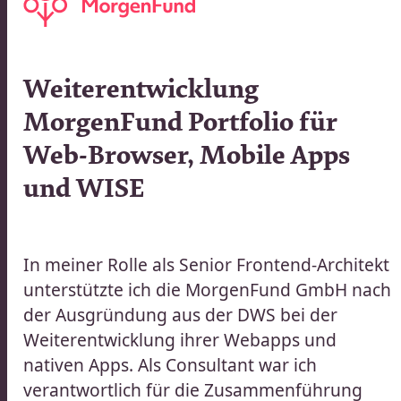
020
Weiterentwicklung
MorgenFund Portfolio für
|
Web-Browser, Mobile Apps
TUNGEN
und WISE​​​​‌ ‍ ​‍​‍‌‍ ‌ ​‍‌‍‍‌‌‍‌ ‌‍‍‌‌‍ ‍​‍​‍​ ‍‍​‍​‍‌ ​ ‌‍​‌‌‍ ‍‌‍‍‌‌ ‌​‌ ‍‌​‍ ‍‌‍‍‌‌‍ ​‍​‍​‍ ​​‍​‍‌‍‍​‌ ​‍‌‍‌‌‌‍‌‍​‍​‍​ ‍‍​‍​‍‌‍‍​‌ ‌​‌ ‌​‌ ​​‌ ​ ​ ‍‍​‍ ​‍ ‌ ​ ‌ ‌​‌ ‌‌‌‍‌​‌‍‍‌‌‍ ​‍ ‍‌ ​ ‌‍‌‌‌‍​‍‌‍​‌‌ ​ ‌ ‌​‌‍‍‌‌‍​‌‌‍ ‍​‍ ‌‌ ​ ‌‍ ‌‍‌‍‌ ‌​‌ ‌ ‌‍​‌‌ ​‍‌‍‌‌​‍ ‍‌‍‌​‌‍‌‌​‍ ‌‍‍‌‌‍ ‍‌ ‌​‌‍‌‌‌‍ ‍‌ ‌​​‍ ‌‍‌‌‌‍‌​‌‍‍‌‌ ‌​​‍ ‌‍ ‌‌‍ ‌‍‌​‌‍‌‌​ ‌‌ ​​‌ ​‍‌‍‌‌‌ ​ ‌‍‌‌‌‍ ‍‌ ‌​‌‍​‌‌ ‌​‌‍‍‌‌‍ ‌‍ ‍​ ‍ ‌‍‍‌‌‍‌​​ ‌‌‍​‌‌‍​‍​ ​ ​ ‌ ​ ​ ​ ​​‌‍​ ​ ‌‍​‍ ‌​ ‌‍‌‍‌​‌‍​‌​ ​‌​‍ ‌​ ‌​​ ‍​‌‍‌‍‌‍‌‍​‍ ‌‌‍​‌​ ‍‌‌‍‌‍​ ‌‌​‍ ‌​ ‌‍​ ​‍‌‍​‍‌‍‌‍​ ‌​​ ​ ‌‍‌​​ ‌‍‌‍​‌​ ​‍​ ‌‌‌‍‌​​ ‍ ‌ ‌​‌ ‍‌‌ ​​‌‍‌‌​ ‌‌ ​​‌ ​‍‌‍ ‌‍‍‍‌‍‌‌‌‍​ ‌ ‌​​ ‍ ‌ ​​‌‍​‌‌ ‌​‌‍‍​​ ‌‌ ‌​‌‍‍‌‌ ‌​‌‍ ​‌‍‌‌​‍‌‌​ ‌‌‌​​‍‌‌ ‌‍‍ ‌‍‌‌‌ ‍‌​‍‌‌​ ​ ‌​‌​​‍‌‌​ ​ ‌​‌​​‍‌‌​ ​‍​ ​‍‌‍‌​‌‍‌‌​‍‌‌​ ​‍​ ​‍​‍‌‌​ ‌‌‌​‌​​‍ ‍‌ ‌‍‌‍​‌‌‍ ​‌ ‌‌‌‍‌‌​ ‌‍​‍‌‍​‌‌ ​ ‌‍‌‌‌‌‌‌‌ ​‍‌‍ ​​ ‌‌‍‍​‌ ‌​‌ ‌​‌ ​​‌ ​ ​‍‌‌​ ​ ‌​​‌​‍‌‌​ ​‍‌​‌‍​‍‌‌​ ​‍‌​‌‍‌ ​ ‌ ‌​‌ ‌‌‌‍‌​‌‍‍‌‌‍ ​‍ ‍‌ ​ ‌‍‌‌‌‍​‍‌‍​‌‌ ​ ‌ ‌​‌‍‍‌‌‍​‌‌‍ ‍​‍ ‌‌ ​ ‌‍ ‌‍‌‍‌ ‌​‌ ‌ ‌‍​‌‌ ​‍‌‍‌‌​‍ ‍‌‍‌​‌‍‌‌​‍‌‍‌‍‍‌‌‍‌​​ ‌‌‍​‌‌‍​‍​ ​ ​ ‌ ​ ​ ​ ​​‌‍​ ​ ‌‍​‍ ‌​ ‌‍‌‍‌​‌‍​‌​ ​‌​‍ ‌​ ‌​​ ‍​‌‍‌‍‌‍‌‍​‍ ‌‌‍​‌​ ‍‌‌‍‌‍​ ‌‌​‍ ‌​ ‌‍​ ​‍‌‍​‍‌‍‌‍​ ‌​​ ​ ‌‍‌​​ ‌‍‌‍​‌​ ​‍​ ‌‌‌‍‌​​‍‌‍‌ ‌​‌ ‍‌‌ ​​‌‍‌‌​ ‌‌ ​​‌ ​‍‌‍ ‌‍‍‍‌‍‌‌‌‍​ ‌ ‌​​‍‌‍‌ ​​‌‍​‌‌ ‌​‌‍‍​​ ‌‌ ‌​‌‍‍‌‌ ‌​‌‍ ​‌‍‌‌​‍‌‌​ ‌‌‌​​‍‌‌ ‌‍‍ ‌‍‌‌‌ ‍‌​‍‌‌​ ​ ‌​‌​​‍‌‌​ ​ ‌​‌​​‍‌‌​ ​‍​ ​‍‌‍‌​‌‍‌‌​‍‌‌​ ​‍​ ​‍​‍‌‌​ ‌‌‌​‌​​‍ ‍‌ ‌‍‌‍​‌‌‍ ​‌ ‌‌‌‍‌‌​‍‌‍‌ ​​‌‍‌‌‌ ​‍‌ ​ ‌ ​​‌‍‌‌‌‍​ ‌ ‌​‌‍‍‌‌ ‌‍‌‍‌‌​ ‌‌ ​​‌ ‌‌‌‍​‍‌‍ ​‌‍‍‌‌ ​ ‌‍‍​‌‍‌‌‌‍‌​​‍​‍‌ ‌
In meiner Rolle als Senior Frontend-Architekt
unterstützte ich die MorgenFund GmbH nach
der Ausgründung aus der DWS bei der
Weiterentwicklung ihrer Webapps und
nativen Apps. Als Consultant war ich
verantwortlich für die Zusammenführung