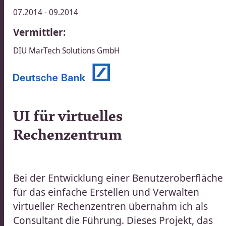
07.2014 - 09.2014
Vermittler:
DIU MarTech Solutions GmbH​​​​‌ ‍ ​‍​‍‌‍ ‌ ​‍‌‍‍‌‌‍‌ ‌‍‍‌‌‍ ‍​‍​‍​ ‍‍​‍​‍‌ ​ ‌‍​‌‌‍ ‍‌‍‍‌‌ ‌​‌ ‍‌​‍ ‍‌‍‍‌‌‍ ​‍​‍​‍ ​​‍​‍‌‍‍​‌ ​‍‌‍‌‌‌‍‌‍​‍​‍​ ‍‍​‍​‍‌‍‍​‌ ‌​‌ ‌​‌ ​​‌ ​ ​ ‍‍​‍ ​‍ ‌ ​ ‌ ‌​‌ ‌‌‌‍‌​‌‍‍‌‌‍ ​‍ ‍‌ ​ ‌‍‌‌‌‍​‍‌‍​‌‌ ​ ‌ ‌​‌‍‍‌‌‍​‌‌‍ ‍​‍ ‌‌ ​ ‌‍ ‌‍‌‍‌ ‌​‌ ‌ ‌‍​‌‌ ​‍‌‍‌‌​‍ ‍‌‍‌​‌‍‌‌​‍ ‌‍‍‌‌‍ ‍‌ ‌​‌‍‌‌‌‍ ‍‌ ‌​​‍ ‌‍‌‌‌‍‌​‌‍‍‌‌ ‌​​‍ ‌‍ ‌‌‍ ‌‍‌​‌‍‌‌​ ‌‌ ​​‌ ​‍‌‍‌‌‌ ​ ‌‍‌‌‌‍ ‍‌ ‌​‌‍​‌‌ ‌​‌‍‍‌‌‍ ‌‍ ‍​ ‍ ‌‍‍‌‌‍‌​​ ‌​ ​ ‌‍‌‌​ ​‍​ ‌​​ ‌‍​ ‍‌​ ‌ ‌‍​‍​‍ ‌​ ‌‍​ ‌‍​ ‌‍‌‍‌‌​‍ ‌​ ‌​​ ‌‍‌‍‌‌​ ‌‌​‍ ‌​ ‍‌​ ‌‍​ ‌‌​ ‌‍​‍ ‌​ ​‌​ ‌ ​ ‍‌‌‍‌‍‌‍​‌​ ​​​ ​​‌‍‌‍‌‍‌​‌‍​‍​ ​‌‌‍‌​​ ‍ ‌ ‌​‌ ‍‌‌ ​​‌‍‌‌​ ‌‌‍​ ‌‍ ‌‍ ‌‌ ​​‌‍​‌‌‍ ‍‌ ‍‌​ ‍ ‌ ​​‌‍​‌‌ ‌​‌‍‍​​ ‌‌‍ ‍‌‍​‌‌‍ ‌‌‍‌‌​ ‌‍​‍‌‍​‌‌ ​ ‌‍‌‌‌‌‌‌‌ ​‍‌‍ ​​ ‌‌‍‍​‌ ‌​‌ ‌​‌ ​​‌ ​ ​‍‌‌​ ​ ‌​​‌​‍‌‌​ ​‍‌​‌‍​‍‌‌​ ​‍‌​‌‍‌ ​ ‌ ‌​‌ ‌‌‌‍‌​‌‍‍‌‌‍ ​‍ ‍‌ ​ ‌‍‌‌‌‍​‍‌‍​‌‌ ​ ‌ ‌​‌‍‍‌‌‍​‌‌‍ ‍​‍ ‌‌ ​ ‌‍ ‌‍‌‍‌ ‌​‌ ‌ ‌‍​‌‌ ​‍‌‍‌‌​‍ ‍‌‍‌​‌‍‌‌​‍‌‍‌‍‍‌‌‍‌​​ ‌​ ​ ‌‍‌‌​ ​‍​ ‌​​ ‌‍​ ‍‌​ ‌ ‌‍​‍​‍ ‌​ ‌‍​ ‌‍​ ‌‍‌‍‌‌​‍ ‌​ ‌​​ ‌‍‌‍‌‌​ ‌‌​‍ ‌​ ‍‌​ ‌‍​ ‌‌​ ‌‍​‍ ‌​ ​‌​ ‌ ​ ‍‌‌‍‌‍‌‍​‌​ ​​​ ​​‌‍‌‍‌‍‌​‌‍​‍​ ​‌‌‍‌​​‍‌‍‌ ‌​‌ ‍‌‌ ​​‌‍‌‌​ ‌‌‍​ ‌‍ ‌‍ ‌‌ ​​‌‍​‌‌‍ ‍‌ ‍‌​‍‌‍‌ ​​‌‍​‌‌ ‌​‌‍‍​​ ‌‌‍ ‍‌‍​‌‌‍ ‌‌‍‌‌​‍‌‍‌ ​​‌‍‌‌‌ ​‍‌ ​ ‌ ​​‌‍‌‌‌‍​ ‌ ‌​‌‍‍‌‌ ‌‍‌‍‌‌​ ‌‌ ​​‌ ‌‌‌‍​‍‌‍ ​‌‍‍‌‌ ​ ‌‍‍​‌‍‌‌‌‍‌​​‍​‍‌ ‌
014
UI für virtuelles
Rechenzentrum​​​​‌ ‍ ​‍​‍‌‍ ‌ ​‍‌‍‍‌‌‍‌ ‌‍‍‌‌‍ ‍​‍​‍​ ‍‍​‍​‍‌ ​ ‌‍​‌‌‍ ‍‌‍‍‌‌ ‌​‌ ‍‌​‍ ‍‌‍‍‌‌‍ ​‍​‍​‍ ​​‍​‍‌‍‍​‌ ​‍‌‍‌‌‌‍‌‍​‍​‍​ ‍‍​‍​‍‌‍‍​‌ ‌​‌ ‌​‌ ​​‌ ​ ​ ‍‍​‍ ​‍ ‌ ​ ‌ ‌​‌ ‌‌‌‍‌​‌‍‍‌‌‍ ​‍ ‍‌ ​ ‌‍‌‌‌‍​‍‌‍​‌‌ ​ ‌ ‌​‌‍‍‌‌‍​‌‌‍ ‍​‍ ‌‌ ​ ‌‍ ‌‍‌‍‌ ‌​‌ ‌ ‌‍​‌‌ ​‍‌‍‌‌​‍ ‍‌‍‌​‌‍‌‌​‍ ‌‍‍‌‌‍ ‍‌ ‌​‌‍‌‌‌‍ ‍‌ ‌​​‍ ‌‍‌‌‌‍‌​‌‍‍‌‌ ‌​​‍ ‌‍ ‌‌‍ ‌‍‌​‌‍‌‌​ ‌‌ ​​‌ ​‍‌‍‌‌‌ ​ ‌‍‌‌‌‍ ‍‌ ‌​‌‍​‌‌ ‌​‌‍‍‌‌‍ ‌‍ ‍​ ‍ ‌‍‍‌‌‍‌​​ ‌​ ​‍​ ​‍​ ‍​​ ​‌​ ​ ​ ​​‌‍​‍​ ‍‌​‍ ‌​ ‌‌​ ​ ​ ‍​​ ​ ​‍ ‌​ ‌​‌‍‌​​ ‌‌​ ‌​​‍ ‌‌‍​‌​ ​‍‌‍‌‌‌‍​‌​‍ ‌​ ‌​​ ‍​‌‍​ ​ ​ ​ ‌‌​ ​ ‌‍‌‌​ ‌‌​ ‌​‌‍‌‌​ ​ ‌‍‌​​ ‍ ‌ ‌​‌ ‍‌‌ ​​‌‍‌‌​ ‌‌ ​​‌ ​‍‌‍ ‌‍‍‍‌‍‌‌‌‍​ ‌ ‌​​ ‍ ‌ ​​‌‍​‌‌ ‌​‌‍‍​​ ‌‌ ‌​‌‍‍‌‌ ‌​‌‍ ​‌‍‌‌​‍‌‌​ ‌‌‌​​‍‌‌ ‌‍‍ ‌‍‌‌‌ ‍‌​‍‌‌​ ​ ‌​‌​​‍‌‌​ ​ ‌​‌​​‍‌‌​ ​‍​ ​‍‌‍‌​‌‍‌‌​‍‌‌​ ​‍​ ​‍​‍‌‌​ ‌‌‌​‌​​‍ ‍‌ ‌‍‌‍​‌‌‍ ​‌ ‌‌‌‍‌‌​ ‌‍​‍‌‍​‌‌ ​ ‌‍‌‌‌‌‌‌‌ ​‍‌‍ ​​ ‌‌‍‍​‌ ‌​‌ ‌​‌ ​​‌ ​ ​‍‌‌​ ​ ‌​​‌​‍‌‌​ ​‍‌​‌‍​‍‌‌​ ​‍‌​‌‍‌ ​ ‌ ‌​‌ ‌‌‌‍‌​‌‍‍‌‌‍ ​‍ ‍‌ ​ ‌‍‌‌‌‍​‍‌‍​‌‌ ​ ‌ ‌​‌‍‍‌‌‍​‌‌‍ ‍​‍ ‌‌ ​ ‌‍ ‌‍‌‍‌ ‌​‌ ‌ ‌‍​‌‌ ​‍‌‍‌‌​‍ ‍‌‍‌​‌‍‌‌​‍‌‍‌‍‍‌‌‍‌​​ ‌​ ​‍​ ​‍​ ‍​​ ​‌​ ​ ​ ​​‌‍​‍​ ‍‌​‍ ‌​ ‌‌​ ​ ​ ‍​​ ​ ​‍ ‌​ ‌​‌‍‌​​ ‌‌​ ‌​​‍ ‌‌‍​‌​ ​‍‌‍‌‌‌‍​‌​‍ ‌​ ‌​​ ‍​‌‍​ ​ ​ ​ ‌‌​ ​ ‌‍‌‌​ ‌‌​ ‌​‌‍‌‌​ ​ ‌‍‌​​‍‌‍‌ ‌​‌ ‍‌‌ ​​‌‍‌‌​ ‌‌ ​​‌ ​‍‌‍ ‌‍‍‍‌‍‌‌‌‍​ ‌ ‌​​‍‌‍‌ ​​‌‍​‌‌ ‌​‌‍‍​​ ‌‌ ‌​‌‍‍‌‌ ‌​‌‍ ​‌‍‌‌​‍‌‌​ ‌‌‌​​‍‌‌ ‌‍‍ ‌‍‌‌‌ ‍‌​‍‌‌​ ​ ‌​‌​​‍‌‌​ ​ ‌​‌​​‍‌‌​ ​‍​ ​‍‌‍‌​‌‍‌‌​‍‌‌​ ​‍​ ​‍​‍‌‌​ ‌‌‌​‌​​‍ ‍‌ ‌‍‌‍​‌‌‍ ​‌ ‌‌‌‍‌‌​‍‌‍‌ ​​‌‍‌‌‌ ​‍‌ ​ ‌ ​​‌‍‌‌‌‍​ ‌ ‌​‌‍‍‌‌ ‌‍‌‍‌‌​ ‌‌ ​​‌ ‌‌‌‍​‍‌‍ ​‌‍‍‌‌ ​ ‌‍‍​‌‍‌‌‌‍‌​​‍​‍‌ ‌
|
TUNGEN
Bei der Entwicklung einer Benutzeroberfläche
für das einfache Erstellen und Verwalten
virtueller Rechenzentren übernahm ich als
Consultant die Führung. Dieses Projekt, das