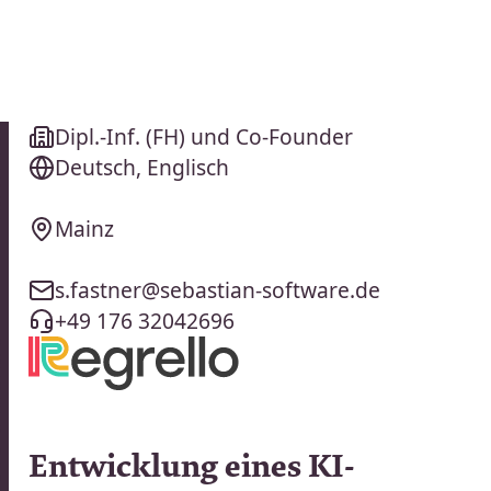
SEBASTIAN
FASTNER
KT
Dipl.-Inf. (FH) und Co-Founder
Deutsch
,
Englisch
Mainz
s.fastner@sebastian-software.de
+49 176 32042696
024
Entwicklung eines KI-