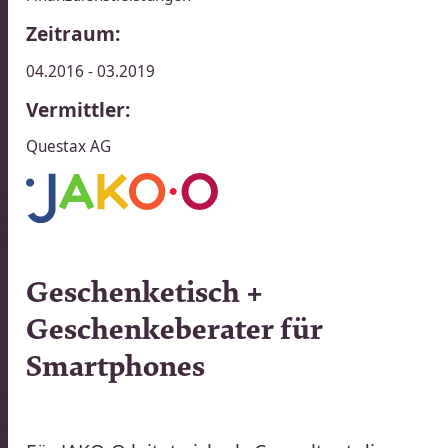
Zeitraum:
04.2016 - 03.2019
Vermittler:
Questax AG​​​​‌ ‍ ​‍​‍‌‍ ‌ ​‍‌‍‍‌‌‍‌ ‌‍‍‌‌‍ ‍​‍​‍​ ‍‍​‍​‍‌ ​ ‌‍​‌‌‍ ‍‌‍‍‌‌ ‌​‌ ‍‌​‍ ‍‌‍‍‌‌‍ ​‍​‍​‍ ​​‍​‍‌‍‍​‌ ​‍‌‍‌‌‌‍‌‍​‍​‍​ ‍‍​‍​‍‌‍‍​‌ ‌​‌ ‌​‌ ​​‌ ​ ​ ‍‍​‍ ​‍ ‌ ​ ‌ ‌​‌ ‌‌‌‍‌​‌‍‍‌‌‍ ​‍ ‍‌ ​ ‌‍‌‌‌‍​‍‌‍​‌‌ ​ ‌ ‌​‌‍‍‌‌‍​‌‌‍ ‍​‍ ‌‌ ​ ‌‍ ‌‍‌‍‌ ‌​‌ ‌ ‌‍​‌‌ ​‍‌‍‌‌​‍ ‍‌‍‌​‌‍‌‌​‍ ‌‍‍‌‌‍ ‍‌ ‌​‌‍‌‌‌‍ ‍‌ ‌​​‍ ‌‍‌‌‌‍‌​‌‍‍‌‌ ‌​​‍ ‌‍ ‌‌‍ ‌‍‌​‌‍‌‌​ ‌‌ ​​‌ ​‍‌‍‌‌‌ ​ ‌‍‌‌‌‍ ‍‌ ‌​‌‍​‌‌ ‌​‌‍‍‌‌‍ ‌‍ ‍​ ‍ ‌‍‍‌‌‍‌​​ ‌‌‍‌‌​ ‌‌‌‍‌‍​ ‌‌​ ​‍​ ‍​​ ​​‌‍​‍​‍ ‌​ ‌‌​ ​‌​ ‌‌​ ‍‌​‍ ‌​ ‌​‌‍‌‍​ ‍‌​ ​ ​‍ ‌‌‍​‍‌‍​ ​ ​‌‌‍​ ​‍ ‌​ ‌‍‌‍​ ​ ‌​​ ​ ​ ‌​‌‍‌​‌‍​‍​ ‌‍‌‍‌‍‌‍‌‍‌‍​‌‌‍‌‌​ ‍ ‌ ‌​‌ ‍‌‌ ​​‌‍‌‌​ ‌‌‍​ ‌‍ ‌‍ ‌‌ ​​‌‍​‌‌‍ ‍‌ ‍‌​ ‍ ‌ ​​‌‍​‌‌ ‌​‌‍‍​​ ‌‌‍ ‍‌‍​‌‌‍ ‌‌‍‌‌​ ‌‍​‍‌‍​‌‌ ​ ‌‍‌‌‌‌‌‌‌ ​‍‌‍ ​​ ‌‌‍‍​‌ ‌​‌ ‌​‌ ​​‌ ​ ​‍‌‌​ ​ ‌​​‌​‍‌‌​ ​‍‌​‌‍​‍‌‌​ ​‍‌​‌‍‌ ​ ‌ ‌​‌ ‌‌‌‍‌​‌‍‍‌‌‍ ​‍ ‍‌ ​ ‌‍‌‌‌‍​‍‌‍​‌‌ ​ ‌ ‌​‌‍‍‌‌‍​‌‌‍ ‍​‍ ‌‌ ​ ‌‍ ‌‍‌‍‌ ‌​‌ ‌ ‌‍​‌‌ ​‍‌‍‌‌​‍ ‍‌‍‌​‌‍‌‌​‍‌‍‌‍‍‌‌‍‌​​ ‌‌‍‌‌​ ‌‌‌‍‌‍​ ‌‌​ ​‍​ ‍​​ ​​‌‍​‍​‍ ‌​ ‌‌​ ​‌​ ‌‌​ ‍‌​‍ ‌​ ‌​‌‍‌‍​ ‍‌​ ​ ​‍ ‌‌‍​‍‌‍​ ​ ​‌‌‍​ ​‍ ‌​ ‌‍‌‍​ ​ ‌​​ ​ ​ ‌​‌‍‌​‌‍​‍​ ‌‍‌‍‌‍‌‍‌‍‌‍​‌‌‍‌‌​‍‌‍‌ ‌​‌ ‍‌‌ ​​‌‍‌‌​ ‌‌‍​ ‌‍ ‌‍ ‌‌ ​​‌‍​‌‌‍ ‍‌ ‍‌​‍‌‍‌ ​​‌‍​‌‌ ‌​‌‍‍​​ ‌‌‍ ‍‌‍​‌‌‍ ‌‌‍‌‌​‍‌‍‌ ​​‌‍‌‌‌ ​‍‌ ​ ‌ ​​‌‍‌‌‌‍​ ‌ ‌​‌‍‍‌‌ ‌‍‌‍‌‌​ ‌‌ ​​‌ ‌‌‌‍​‍‌‍ ​‌‍‍‌‌ ​ ‌‍‍​‌‍‌‌‌‍‌​​‍​‍‌ ‌
15
|
Geschenketisch +
DEL
Geschenkeberater für
Smartphones​​​​‌ ‍ ​‍​‍‌‍ ‌ ​‍‌‍‍‌‌‍‌ ‌‍‍‌‌‍ ‍​‍​‍​ ‍‍​‍​‍‌ ​ ‌‍​‌‌‍ ‍‌‍‍‌‌ ‌​‌ ‍‌​‍ ‍‌‍‍‌‌‍ ​‍​‍​‍ ​​‍​‍‌‍‍​‌ ​‍‌‍‌‌‌‍‌‍​‍​‍​ ‍‍​‍​‍‌‍‍​‌ ‌​‌ ‌​‌ ​​‌ ​ ​ ‍‍​‍ ​‍ ‌ ​ ‌ ‌​‌ ‌‌‌‍‌​‌‍‍‌‌‍ ​‍ ‍‌ ​ ‌‍‌‌‌‍​‍‌‍​‌‌ ​ ‌ ‌​‌‍‍‌‌‍​‌‌‍ ‍​‍ ‌‌ ​ ‌‍ ‌‍‌‍‌ ‌​‌ ‌ ‌‍​‌‌ ​‍‌‍‌‌​‍ ‍‌‍‌​‌‍‌‌​‍ ‌‍‍‌‌‍ ‍‌ ‌​‌‍‌‌‌‍ ‍‌ ‌​​‍ ‌‍‌‌‌‍‌​‌‍‍‌‌ ‌​​‍ ‌‍ ‌‌‍ ‌‍‌​‌‍‌‌​ ‌‌ ​​‌ ​‍‌‍‌‌‌ ​ ‌‍‌‌‌‍ ‍‌ ‌​‌‍​‌‌ ‌​‌‍‍‌‌‍ ‌‍ ‍​ ‍ ‌‍‍‌‌‍‌​​ ‌​ ‌ ‌‍​‌‌‍‌‍​ ​ ​ ​ ​ ‌‍​ ‌​​ ‌‌​‍ ‌‌‍​‌​ ‌​​ ‍‌​ ‌ ​‍ ‌​ ‌​​ ‌​​ ​​​ ‍‌​‍ ‌‌‍​‌‌‍‌‍‌‍​ ​ ​‌​‍ ‌​ ​‍‌‍‌​​ ​‌​ ​‍‌‍‌‌‌‍​ ​ ​‍​ ​‍​ ‍‌​ ‌ ​ ‌​‌‍​ ​ ‍ ‌ ‌​‌ ‍‌‌ ​​‌‍‌‌​ ‌‌ ​​‌ ​‍‌‍ ‌‍‍‍‌‍‌‌‌‍​ ‌ ‌​​ ‍ ‌ ​​‌‍​‌‌ ‌​‌‍‍​​ ‌‌ ‌​‌‍‍‌‌ ‌​‌‍ ​‌‍‌‌​‍‌‌​ ‌‌‌​​‍‌‌ ‌‍‍ ‌‍‌‌‌ ‍‌​‍‌‌​ ​ ‌​‌​​‍‌‌​ ​ ‌​‌​​‍‌‌​ ​‍​ ​‍‌‍‌​‌‍‌‌​‍‌‌​ ​‍​ ​‍​‍‌‌​ ‌‌‌​‌​​‍ ‍‌ ‌‍‌‍​‌‌‍ ​‌ ‌‌‌‍‌‌​ ‌‍​‍‌‍​‌‌ ​ ‌‍‌‌‌‌‌‌‌ ​‍‌‍ ​​ ‌‌‍‍​‌ ‌​‌ ‌​‌ ​​‌ ​ ​‍‌‌​ ​ ‌​​‌​‍‌‌​ ​‍‌​‌‍​‍‌‌​ ​‍‌​‌‍‌ ​ ‌ ‌​‌ ‌‌‌‍‌​‌‍‍‌‌‍ ​‍ ‍‌ ​ ‌‍‌‌‌‍​‍‌‍​‌‌ ​ ‌ ‌​‌‍‍‌‌‍​‌‌‍ ‍​‍ ‌‌ ​ ‌‍ ‌‍‌‍‌ ‌​‌ ‌ ‌‍​‌‌ ​‍‌‍‌‌​‍ ‍‌‍‌​‌‍‌‌​‍‌‍‌‍‍‌‌‍‌​​ ‌​ ‌ ‌‍​‌‌‍‌‍​ ​ ​ ​ ​ ‌‍​ ‌​​ ‌‌​‍ ‌‌‍​‌​ ‌​​ ‍‌​ ‌ ​‍ ‌​ ‌​​ ‌​​ ​​​ ‍‌​‍ ‌‌‍​‌‌‍‌‍‌‍​ ​ ​‌​‍ ‌​ ​‍‌‍‌​​ ​‌​ ​‍‌‍‌‌‌‍​ ​ ​‍​ ​‍​ ‍‌​ ‌ ​ ‌​‌‍​ ​‍‌‍‌ ‌​‌ ‍‌‌ ​​‌‍‌‌​ ‌‌ ​​‌ ​‍‌‍ ‌‍‍‍‌‍‌‌‌‍​ ‌ ‌​​‍‌‍‌ ​​‌‍​‌‌ ‌​‌‍‍​​ ‌‌ ‌​‌‍‍‌‌ ‌​‌‍ ​‌‍‌‌​‍‌‌​ ‌‌‌​​‍‌‌ ‌‍‍ ‌‍‌‌‌ ‍‌​‍‌‌​ ​ ‌​‌​​‍‌‌​ ​ ‌​‌​​‍‌‌​ ​‍​ ​‍‌‍‌​‌‍‌‌​‍‌‌​ ​‍​ ​‍​‍‌‌​ ‌‌‌​‌​​‍ ‍‌ ‌‍‌‍​‌‌‍ ​‌ ‌‌‌‍‌‌​‍‌‍‌ ​​‌‍‌‌‌ ​‍‌ ​ ‌ ​​‌‍‌‌‌‍​ ‌ ‌​‌‍‍‌‌ ‌‍‌‍‌‌​ ‌‌ ​​‌ ‌‌‌‍​‍‌‍ ​‌‍‍‌‌ ​ ‌‍‍​‌‍‌‌‌‍‌​​‍​‍‌ ‌