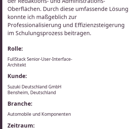
der Redaktions- und Administrations-
Oberflächen. Durch diese umfassende Lösung
konnte ich maßgeblich zur
Professionalisierung und Effizienzsteigerung
im Schulungsprozess beitragen.​​​​‌ ‍ ​‍​‍‌‍ ‌ ​‍‌‍‍‌‌‍‌ ‌‍‍‌‌‍ ‍​‍​‍​ ‍‍​‍​‍‌ ​ ‌‍​‌‌‍ ‍‌‍‍‌‌ ‌​‌ ‍‌​‍ ‍‌‍‍‌‌‍ ​‍​‍​‍ ​​‍​‍‌‍‍​‌ ​‍‌‍‌‌‌‍‌‍​‍​‍​ ‍‍​‍​‍‌‍‍​‌ ‌​‌ ‌​‌ ​​‌ ​ ​ ‍‍​‍ ​‍ ‌ ​ ‌ ‌​‌ ‌‌‌‍‌​‌‍‍‌‌‍ ​‍ ‍‌ ​ ‌‍‌‌‌‍​‍‌‍​‌‌ ​ ‌ ‌​‌‍‍‌‌‍​‌‌‍ ‍​‍ ‌‌ ​ ‌‍ ‌‍‌‍‌ ‌​‌ ‌ ‌‍​‌‌ ​‍‌‍‌‌​‍ ‍‌‍‌​‌‍‌‌​‍ ‌‍‍‌‌‍ ‍‌ ‌​‌‍‌‌‌‍ ‍‌ ‌​​‍ ‌‍‌‌‌‍‌​‌‍‍‌‌ ‌​​‍ ‌‍ ‌‌‍ ‌‍‌​‌‍‌‌​ ‌‌ ​​‌ ​‍‌‍‌‌‌ ​ ‌‍‌‌‌‍ ‍‌ ‌​‌‍​‌‌ ‌​‌‍‍‌‌‍ ‌‍ ‍​ ‍ ‌‍‍‌‌‍‌​​ ‌‌‍​‌​ ​ ​ ​ ​ ​‌​ ​‍​ ‌‌​ ‌‍​ ​​​‍ ‌‌‍​‌​ ​ ​ ‌‌‌‍‌‍​‍ ‌​ ‌​​ ‌‌​ ‍‌​ ​‍​‍ ‌​ ‍‌​ ​‍​ ​ ‌‍​ ​‍ ‌‌‍​ ​ ‍‌‌‍‌‌​ ​‌​ ​‍‌‍​‌​ ‌‍​ ‍​​ ‌‌​ ‌‍​ ​‌​ ​‍​ ‍ ‌ ‌​‌ ‍‌‌ ​​‌‍‌‌​ ‌‌ ​​‌ ​‍‌‍ ‌‍‍‍‌‍‌‌‌‍​ ‌ ‌​​ ‍ ‌ ​​‌‍​‌‌ ‌​‌‍‍​​ ‌‌‍‌​‌‍‌‌‌ ​ ‌‍​ ‌ ​‍‌‍‍‌‌ ​​‌ ‌​‌‍‍‌‌‍ ‌‍ ‍​‍‌‌​ ‌‌‌​​‍‌‌ ‌‍‍ ‌‍‌‌‌ ‍‌​‍‌‌​ ​ ‌​‌​​‍‌‌​ ​ ‌​‌​​‍‌‌​ ​‍​ ​‍‌‍‌​‌‍‌‌​‍‌‌​ ​‍​ ​‍​‍‌‌​ ‌‌‌​‌​​‍ ‍‌ ‌‍‌‍​‌‌‍ ​‌ ‌‌‌‍‌‌​ ‌‍​‍‌‍​‌‌ ​ ‌‍‌‌‌‌‌‌‌ ​‍‌‍ ​​ ‌‌‍‍​‌ ‌​‌ ‌​‌ ​​‌ ​ ​‍‌‌​ ​ ‌​​‌​‍‌‌​ ​‍‌​‌‍​‍‌‌​ ​‍‌​‌‍‌ ​ ‌ ‌​‌ ‌‌‌‍‌​‌‍‍‌‌‍ ​‍ ‍‌ ​ ‌‍‌‌‌‍​‍‌‍​‌‌ ​ ‌ ‌​‌‍‍‌‌‍​‌‌‍ ‍​‍ ‌‌ ​ ‌‍ ‌‍‌‍‌ ‌​‌ ‌ ‌‍​‌‌ ​‍‌‍‌‌​‍ ‍‌‍‌​‌‍‌‌​‍‌‍‌‍‍‌‌‍‌​​ ‌‌‍​‌​ ​ ​ ​ ​ ​‌​ ​‍​ ‌‌​ ‌‍​ ​​​‍ ‌‌‍​‌​ ​ ​ ‌‌‌‍‌‍​‍ ‌​ ‌​​ ‌‌​ ‍‌​ ​‍​‍ ‌​ ‍‌​ ​‍​ ​ ‌‍​ ​‍ ‌‌‍​ ​ ‍‌‌‍‌‌​ ​‌​ ​‍‌‍​‌​ ‌‍​ ‍​​ ‌‌​ ‌‍​ ​‌​ ​‍​‍‌‍‌ ‌​‌ ‍‌‌ ​​‌‍‌‌​ ‌‌ ​​‌ ​‍‌‍ ‌‍‍‍‌‍‌‌‌‍​ ‌ ‌​​‍‌‍‌ ​​‌‍​‌‌ ‌​‌‍‍​​ ‌‌‍‌​‌‍‌‌‌ ​ ‌‍​ ‌ ​‍‌‍‍‌‌ ​​‌ ‌​‌‍‍‌‌‍ ‌‍ ‍​‍‌‌​ ‌‌‌​​‍‌‌ ‌‍‍ ‌‍‌‌‌ ‍‌​‍‌‌​ ​ ‌​‌​​‍‌‌​ ​ ‌​‌​​‍‌‌​ ​‍​ ​‍‌‍‌​‌‍‌‌​‍‌‌​ ​‍​ ​‍​‍‌‌​ ‌‌‌​‌​​‍ ‍‌ ‌‍‌‍​‌‌‍ ​‌ ‌‌‌‍‌‌​‍‌‍‌ ​​‌‍‌‌‌ ​‍‌ ​ ‌ ​​‌‍‌‌‌‍​ ‌ ‌​‌‍‍‌‌ ‌‍‌‍‌‌​ ‌‌ ​​‌ ‌‌‌‍​‍‌‍ ​‌‍‍‌‌ ​ ‌‍‍​‌‍‌‌‌‍‌​​‍​‍‌ ‌
Rolle:
FullStack Senior-User-Interface-
Architekt​​​​‌ ‍ ​‍​‍‌‍ ‌ ​‍‌‍‍‌‌‍‌ ‌‍‍‌‌‍ ‍​‍​‍​ ‍‍​‍​‍‌ ​ ‌‍​‌‌‍ ‍‌‍‍‌‌ ‌​‌ ‍‌​‍ ‍‌‍‍‌‌‍ ​‍​‍​‍ ​​‍​‍‌‍‍​‌ ​‍‌‍‌‌‌‍‌‍​‍​‍​ ‍‍​‍​‍‌‍‍​‌ ‌​‌ ‌​‌ ​​‌ ​ ​ ‍‍​‍ ​‍ ‌ ​ ‌ ‌​‌ ‌‌‌‍‌​‌‍‍‌‌‍ ​‍ ‍‌ ​ ‌‍‌‌‌‍​‍‌‍​‌‌ ​ ‌ ‌​‌‍‍‌‌‍​‌‌‍ ‍​‍ ‌‌ ​ ‌‍ ‌‍‌‍‌ ‌​‌ ‌ ‌‍​‌‌ ​‍‌‍‌‌​‍ ‍‌‍‌​‌‍‌‌​‍ ‌‍‍‌‌‍ ‍‌ ‌​‌‍‌‌‌‍ ‍‌ ‌​​‍ ‌‍‌‌‌‍‌​‌‍‍‌‌ ‌​​‍ ‌‍ ‌‌‍ ‌‍‌​‌‍‌‌​ ‌‌ ​​‌ ​‍‌‍‌‌‌ ​ ‌‍‌‌‌‍ ‍‌ ‌​‌‍​‌‌ ‌​‌‍‍‌‌‍ ‌‍ ‍​ ‍ ‌‍‍‌‌‍‌​​ ‌‌‍​‌​ ​ ​ ​ ​ ​‌​ ​‍​ ‌‌​ ‌‍​ ​​​‍ ‌‌‍​‌​ ​ ​ ‌‌‌‍‌‍​‍ ‌​ ‌​​ ‌‌​ ‍‌​ ​‍​‍ ‌​ ‍‌​ ​‍​ ​ ‌‍​ ​‍ ‌‌‍​ ​ ‍‌‌‍‌‌​ ​‌​ ​‍‌‍​‌​ ‌‍​ ‍​​ ‌‌​ ‌‍​ ​‌​ ​‍​ ‍ ‌ ‌​‌ ‍‌‌ ​​‌‍‌‌​ ‌‌ ​​‌ ​‍‌‍ ‌‍‍‍‌‍‌‌‌‍​ ‌ ‌​​ ‍ ‌ ​​‌‍​‌‌ ‌​‌‍‍​​ ‌‌ ​‍‌‍ ‌‍ ​‌‍‌‌​‍‌‌​ ‌‌‌​​‍‌‌ ‌‍‍ ‌‍‌‌‌ ‍‌​‍‌‌​ ​ ‌​‌​​‍‌‌​ ​ ‌​‌​​‍‌‌​ ​‍​ ​‍‌‍‌​‌‍‌‌​‍‌‌​ ​‍​ ​‍​‍‌‌​ ‌‌‌​‌​​‍ ‍‌ ‌‍‌‍​‌‌‍ ​‌ ‌‌‌‍‌‌​ ‌‍​‍‌‍​‌‌ ​ ‌‍‌‌‌‌‌‌‌ ​‍‌‍ ​​ ‌‌‍‍​‌ ‌​‌ ‌​‌ ​​‌ ​ ​‍‌‌​ ​ ‌​​‌​‍‌‌​ ​‍‌​‌‍​‍‌‌​ ​‍‌​‌‍‌ ​ ‌ ‌​‌ ‌‌‌‍‌​‌‍‍‌‌‍ ​‍ ‍‌ ​ ‌‍‌‌‌‍​‍‌‍​‌‌ ​ ‌ ‌​‌‍‍‌‌‍​‌‌‍ ‍​‍ ‌‌ ​ ‌‍ ‌‍‌‍‌ ‌​‌ ‌ ‌‍​‌‌ ​‍‌‍‌‌​‍ ‍‌‍‌​‌‍‌‌​‍‌‍‌‍‍‌‌‍‌​​ ‌‌‍​‌​ ​ ​ ​ ​ ​‌​ ​‍​ ‌‌​ ‌‍​ ​​​‍ ‌‌‍​‌​ ​ ​ ‌‌‌‍‌‍​‍ ‌​ ‌​​ ‌‌​ ‍‌​ ​‍​‍ ‌​ ‍‌​ ​‍​ ​ ‌‍​ ​‍ ‌‌‍​ ​ ‍‌‌‍‌‌​ ​‌​ ​‍‌‍​‌​ ‌‍​ ‍​​ ‌‌​ ‌‍​ ​‌​ ​‍​‍‌‍‌ ‌​‌ ‍‌‌ ​​‌‍‌‌​ ‌‌ ​​‌ ​‍‌‍ ‌‍‍‍‌‍‌‌‌‍​ ‌ ‌​​‍‌‍‌ ​​‌‍​‌‌ ‌​‌‍‍​​ ‌‌ ​‍‌‍ ‌‍ ​‌‍‌‌​‍‌‌​ ‌‌‌​​‍‌‌ ‌‍‍ ‌‍‌‌‌ ‍‌​‍‌‌​ ​ ‌​‌​​‍‌‌​ ​ ‌​‌​​‍‌‌​ ​‍​ ​‍‌‍‌​‌‍‌‌​‍‌‌​ ​‍​ ​‍​‍‌‌​ ‌‌‌​‌​​‍ ‍‌ ‌‍‌‍​‌‌‍ ​‌ ‌‌‌‍‌‌​‍‌‍‌ ​​‌‍‌‌‌ ​‍‌ ​ ‌ ​​‌‍‌‌‌‍​ ‌ ‌​‌‍‍‌‌ ‌‍‌‍‌‌​ ‌‌ ​​‌ ‌‌‌‍​‍‌‍ ​‌‍‍‌‌ ​ ‌‍‍​‌‍‌‌‌‍‌​​‍​‍‌ ‌
Kunde:
Suzuki Deutschland GmbH​​​​‌ ‍ ​‍​‍‌‍ ‌ ​‍‌‍‍‌‌‍‌ ‌‍‍‌‌‍ ‍​‍​‍​ ‍‍​‍​‍‌ ​ ‌‍​‌‌‍ ‍‌‍‍‌‌ ‌​‌ ‍‌​‍ ‍‌‍‍‌‌‍ ​‍​‍​‍ ​​‍​‍‌‍‍​‌ ​‍‌‍‌‌‌‍‌‍​‍​‍​ ‍‍​‍​‍‌‍‍​‌ ‌​‌ ‌​‌ ​​‌ ​ ​ ‍‍​‍ ​‍ ‌ ​ ‌ ‌​‌ ‌‌‌‍‌​‌‍‍‌‌‍ ​‍ ‍‌ ​ ‌‍‌‌‌‍​‍‌‍​‌‌ ​ ‌ ‌​‌‍‍‌‌‍​‌‌‍ ‍​‍ ‌‌ ​ ‌‍ ‌‍‌‍‌ ‌​‌ ‌ ‌‍​‌‌ ​‍‌‍‌‌​‍ ‍‌‍‌​‌‍‌‌​‍ ‌‍‍‌‌‍ ‍‌ ‌​‌‍‌‌‌‍ ‍‌ ‌​​‍ ‌‍‌‌‌‍‌​‌‍‍‌‌ ‌​​‍ ‌‍ ‌‌‍ ‌‍‌​‌‍‌‌​ ‌‌ ​​‌ ​‍‌‍‌‌‌ ​ ‌‍‌‌‌‍ ‍‌ ‌​‌‍​‌‌ ‌​‌‍‍‌‌‍ ‌‍ ‍​ ‍ ‌‍‍‌‌‍‌​​ ‌​ ​‌​ ​ ​ ​‍​ ‌‌​ ​‌​ ​​​ ‍‌​ ​​​‍ ‌​ ‌‍‌‍‌‍​ ​ ​ ​ ​‍ ‌​ ‌​​ ‍‌‌‍​‍​ ‌​​‍ ‌‌‍​‍​ ‌​‌‍‌​​ ‌ ​‍ ‌​ ‌‌​ ​‍​ ‌‌​ ​‍​ ‌ ‌‍​‍​ ‍​​ ‍​​ ‍​​ ‌​​ ‌ ‌‍​‍​ ‍ ‌ ‌​‌ ‍‌‌ ​​‌‍‌‌​ ‌‌‍​ ‌‍ ‌‍ ‌‌ ​​‌‍​‌‌‍ ‍‌ ‍‌​ ‍ ‌ ​​‌‍​‌‌ ‌​‌‍‍​​ ‌‌‍ ‍‌‍​‌‌‍ ‌‌‍‌‌​ ‌‍​‍‌‍​‌‌ ​ ‌‍‌‌‌‌‌‌‌ ​‍‌‍ ​​ ‌‌‍‍​‌ ‌​‌ ‌​‌ ​​‌ ​ ​‍‌‌​ ​ ‌​​‌​‍‌‌​ ​‍‌​‌‍​‍‌‌​ ​‍‌​‌‍‌ ​ ‌ ‌​‌ ‌‌‌‍‌​‌‍‍‌‌‍ ​‍ ‍‌ ​ ‌‍‌‌‌‍​‍‌‍​‌‌ ​ ‌ ‌​‌‍‍‌‌‍​‌‌‍ ‍​‍ ‌‌ ​ ‌‍ ‌‍‌‍‌ ‌​‌ ‌ ‌‍​‌‌ ​‍‌‍‌‌​‍ ‍‌‍‌​‌‍‌‌​‍‌‍‌‍‍‌‌‍‌​​ ‌​ ​‌​ ​ ​ ​‍​ ‌‌​ ​‌​ ​​​ ‍‌​ ​​​‍ ‌​ ‌‍‌‍‌‍​ ​ ​ ​ ​‍ ‌​ ‌​​ ‍‌‌‍​‍​ ‌​​‍ ‌‌‍​‍​ ‌​‌‍‌​​ ‌ ​‍ ‌​ ‌‌​ ​‍​ ‌‌​ ​‍​ ‌ ‌‍​‍​ ‍​​ ‍​​ ‍​​ ‌​​ ‌ ‌‍​‍​‍‌‍‌ ‌​‌ ‍‌‌ ​​‌‍‌‌​ ‌‌‍​ ‌‍ ‌‍ ‌‌ ​​‌‍​‌‌‍ ‍‌ ‍‌​‍‌‍‌ ​​‌‍​‌‌ ‌​‌‍‍​​ ‌‌‍ ‍‌‍​‌‌‍ ‌‌‍‌‌​‍‌‍‌ ​​‌‍‌‌‌ ​‍‌ ​ ‌ ​​‌‍‌‌‌‍​ ‌ ‌​‌‍‍‌‌ ‌‍‌‍‌‌​ ‌‌ ​​‌ ‌‌‌‍​‍‌‍ ​‌‍‍‌‌ ​ ‌‍‍​‌‍‌‌‌‍‌​​‍​‍‌ ‌
Bensheim​​​​‌ ‍ ​‍​‍‌‍ ‌ ​‍‌‍‍‌‌‍‌ ‌‍‍‌‌‍ ‍​‍​‍​ ‍‍​‍​‍‌ ​ ‌‍​‌‌‍ ‍‌‍‍‌‌ ‌​‌ ‍‌​‍ ‍‌‍‍‌‌‍ ​‍​‍​‍ ​​‍​‍‌‍‍​‌ ​‍‌‍‌‌‌‍‌‍​‍​‍​ ‍‍​‍​‍‌‍‍​‌ ‌​‌ ‌​‌ ​​‌ ​ ​ ‍‍​‍ ​‍ ‌ ​ ‌ ‌​‌ ‌‌‌‍‌​‌‍‍‌‌‍ ​‍ ‍‌ ​ ‌‍‌‌‌‍​‍‌‍​‌‌ ​ ‌ ‌​‌‍‍‌‌‍​‌‌‍ ‍​‍ ‌‌ ​ ‌‍ ‌‍‌‍‌ ‌​‌ ‌ ‌‍​‌‌ ​‍‌‍‌‌​‍ ‍‌‍‌​‌‍‌‌​‍ ‌‍‍‌‌‍ ‍‌ ‌​‌‍‌‌‌‍ ‍‌ ‌​​‍ ‌‍‌‌‌‍‌​‌‍‍‌‌ ‌​​‍ ‌‍ ‌‌‍ ‌‍‌​‌‍‌‌​ ‌‌ ​​‌ ​‍‌‍‌‌‌ ​ ‌‍‌‌‌‍ ‍‌ ‌​‌‍​‌‌ ‌​‌‍‍‌‌‍ ‌‍ ‍​ ‍ ‌‍‍‌‌‍‌​​ ‌​ ​‌​ ​ ​ ​‍​ ‌‌​ ​‌​ ​​​ ‍‌​ ​​​‍ ‌​ ‌‍‌‍‌‍​ ​ ​ ​ ​‍ ‌​ ‌​​ ‍‌‌‍​‍​ ‌​​‍ ‌‌‍​‍​ ‌​‌‍‌​​ ‌ ​‍ ‌​ ‌‌​ ​‍​ ‌‌​ ​‍​ ‌ ‌‍​‍​ ‍​​ ‍​​ ‍​​ ‌​​ ‌ ‌‍​‍​ ‍ ‌ ‌​‌ ‍‌‌ ​​‌‍‌‌​ ‌‌‍​ ‌‍ ‌‍ ‌‌ ​​‌‍​‌‌‍ ‍‌ ‍‌​ ‍ ‌ ​​‌‍​‌‌ ‌​‌‍‍​​ ‌‌‍​ ‌‍‍‌‌ ‌​‌ ‍‌​ ‌‍​‍‌‍​‌‌ ​ ‌‍‌‌‌‌‌‌‌ ​‍‌‍ ​​ ‌‌‍‍​‌ ‌​‌ ‌​‌ ​​‌ ​ ​‍‌‌​ ​ ‌​​‌​‍‌‌​ ​‍‌​‌‍​‍‌‌​ ​‍‌​‌‍‌ ​ ‌ ‌​‌ ‌‌‌‍‌​‌‍‍‌‌‍ ​‍ ‍‌ ​ ‌‍‌‌‌‍​‍‌‍​‌‌ ​ ‌ ‌​‌‍‍‌‌‍​‌‌‍ ‍​‍ ‌‌ ​ ‌‍ ‌‍‌‍‌ ‌​‌ ‌ ‌‍​‌‌ ​‍‌‍‌‌​‍ ‍‌‍‌​‌‍‌‌​‍‌‍‌‍‍‌‌‍‌​​ ‌​ ​‌​ ​ ​ ​‍​ ‌‌​ ​‌​ ​​​ ‍‌​ ​​​‍ ‌​ ‌‍‌‍‌‍​ ​ ​ ​ ​‍ ‌​ ‌​​ ‍‌‌‍​‍​ ‌​​‍ ‌‌‍​‍​ ‌​‌‍‌​​ ‌ ​‍ ‌​ ‌‌​ ​‍​ ‌‌​ ​‍​ ‌ ‌‍​‍​ ‍​​ ‍​​ ‍​​ ‌​​ ‌ ‌‍​‍​‍‌‍‌ ‌​‌ ‍‌‌ ​​‌‍‌‌​ ‌‌‍​ ‌‍ ‌‍ ‌‌ ​​‌‍​‌‌‍ ‍‌ ‍‌​‍‌‍‌ ​​‌‍​‌‌ ‌​‌‍‍​​ ‌‌‍​ ‌‍‍‌‌ ‌​‌ ‍‌​‍‌‍‌ ​​‌‍‌‌‌ ​‍‌ ​ ‌ ​​‌‍‌‌‌‍​ ‌ ‌​‌‍‍‌‌ ‌‍‌‍‌‌​ ‌‌ ​​‌ ‌‌‌‍​‍‌‍ ​‌‍‍‌‌ ​ ‌‍‍​‌‍‌‌‌‍‌​​‍​‍‌ ‌
,
Deutschland
Branche:
Automobile und Komponenten
Zeitraum: