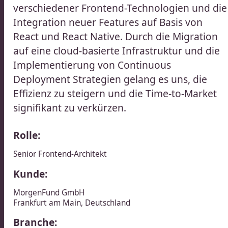
verschiedener Frontend-Technologien und die
Integration neuer Features auf Basis von
React und React Native. Durch die Migration
auf eine cloud-basierte Infrastruktur und die
Implementierung von Continuous
Deployment Strategien gelang es uns, die
Effizienz zu steigern und die Time-to-Market
signifikant zu verkürzen.​​​​‌ ‍ ​‍​‍‌‍ ‌ ​‍‌‍‍‌‌‍‌ ‌‍‍‌‌‍ ‍​‍​‍​ ‍‍​‍​‍‌ ​ ‌‍​‌‌‍ ‍‌‍‍‌‌ ‌​‌ ‍‌​‍ ‍‌‍‍‌‌‍ ​‍​‍​‍ ​​‍​‍‌‍‍​‌ ​‍‌‍‌‌‌‍‌‍​‍​‍​ ‍‍​‍​‍‌‍‍​‌ ‌​‌ ‌​‌ ​​‌ ​ ​ ‍‍​‍ ​‍ ‌ ​ ‌ ‌​‌ ‌‌‌‍‌​‌‍‍‌‌‍ ​‍ ‍‌ ​ ‌‍‌‌‌‍​‍‌‍​‌‌ ​ ‌ ‌​‌‍‍‌‌‍​‌‌‍ ‍​‍ ‌‌ ​ ‌‍ ‌‍‌‍‌ ‌​‌ ‌ ‌‍​‌‌ ​‍‌‍‌‌​‍ ‍‌‍‌​‌‍‌‌​‍ ‌‍‍‌‌‍ ‍‌ ‌​‌‍‌‌‌‍ ‍‌ ‌​​‍ ‌‍‌‌‌‍‌​‌‍‍‌‌ ‌​​‍ ‌‍ ‌‌‍ ‌‍‌​‌‍‌‌​ ‌‌ ​​‌ ​‍‌‍‌‌‌ ​ ‌‍‌‌‌‍ ‍‌ ‌​‌‍​‌‌ ‌​‌‍‍‌‌‍ ‌‍ ‍​ ‍ ‌‍‍‌‌‍‌​​ ‌‌‍​‌‌‍​‍​ ​ ​ ‌ ​ ​ ​ ​​‌‍​ ​ ‌‍​‍ ‌​ ‌‍‌‍‌​‌‍​‌​ ​‌​‍ ‌​ ‌​​ ‍​‌‍‌‍‌‍‌‍​‍ ‌‌‍​‌​ ‍‌‌‍‌‍​ ‌‌​‍ ‌​ ‌‍​ ​‍‌‍​‍‌‍‌‍​ ‌​​ ​ ‌‍‌​​ ‌‍‌‍​‌​ ​‍​ ‌‌‌‍‌​​ ‍ ‌ ‌​‌ ‍‌‌ ​​‌‍‌‌​ ‌‌ ​​‌ ​‍‌‍ ‌‍‍‍‌‍‌‌‌‍​ ‌ ‌​​ ‍ ‌ ​​‌‍​‌‌ ‌​‌‍‍​​ ‌‌‍‌​‌‍‌‌‌ ​ ‌‍​ ‌ ​‍‌‍‍‌‌ ​​‌ ‌​‌‍‍‌‌‍ ‌‍ ‍​‍‌‌​ ‌‌‌​​‍‌‌ ‌‍‍ ‌‍‌‌‌ ‍‌​‍‌‌​ ​ ‌​‌​​‍‌‌​ ​ ‌​‌​​‍‌‌​ ​‍​ ​‍‌‍‌​‌‍‌‌​‍‌‌​ ​‍​ ​‍​‍‌‌​ ‌‌‌​‌​​‍ ‍‌ ‌‍‌‍​‌‌‍ ​‌ ‌‌‌‍‌‌​ ‌‍​‍‌‍​‌‌ ​ ‌‍‌‌‌‌‌‌‌ ​‍‌‍ ​​ ‌‌‍‍​‌ ‌​‌ ‌​‌ ​​‌ ​ ​‍‌‌​ ​ ‌​​‌​‍‌‌​ ​‍‌​‌‍​‍‌‌​ ​‍‌​‌‍‌ ​ ‌ ‌​‌ ‌‌‌‍‌​‌‍‍‌‌‍ ​‍ ‍‌ ​ ‌‍‌‌‌‍​‍‌‍​‌‌ ​ ‌ ‌​‌‍‍‌‌‍​‌‌‍ ‍​‍ ‌‌ ​ ‌‍ ‌‍‌‍‌ ‌​‌ ‌ ‌‍​‌‌ ​‍‌‍‌‌​‍ ‍‌‍‌​‌‍‌‌​‍‌‍‌‍‍‌‌‍‌​​ ‌‌‍​‌‌‍​‍​ ​ ​ ‌ ​ ​ ​ ​​‌‍​ ​ ‌‍​‍ ‌​ ‌‍‌‍‌​‌‍​‌​ ​‌​‍ ‌​ ‌​​ ‍​‌‍‌‍‌‍‌‍​‍ ‌‌‍​‌​ ‍‌‌‍‌‍​ ‌‌​‍ ‌​ ‌‍​ ​‍‌‍​‍‌‍‌‍​ ‌​​ ​ ‌‍‌​​ ‌‍‌‍​‌​ ​‍​ ‌‌‌‍‌​​‍‌‍‌ ‌​‌ ‍‌‌ ​​‌‍‌‌​ ‌‌ ​​‌ ​‍‌‍ ‌‍‍‍‌‍‌‌‌‍​ ‌ ‌​​‍‌‍‌ ​​‌‍​‌‌ ‌​‌‍‍​​ ‌‌‍‌​‌‍‌‌‌ ​ ‌‍​ ‌ ​‍‌‍‍‌‌ ​​‌ ‌​‌‍‍‌‌‍ ‌‍ ‍​‍‌‌​ ‌‌‌​​‍‌‌ ‌‍‍ ‌‍‌‌‌ ‍‌​‍‌‌​ ​ ‌​‌​​‍‌‌​ ​ ‌​‌​​‍‌‌​ ​‍​ ​‍‌‍‌​‌‍‌‌​‍‌‌​ ​‍​ ​‍​‍‌‌​ ‌‌‌​‌​​‍ ‍‌ ‌‍‌‍​‌‌‍ ​‌ ‌‌‌‍‌‌​‍‌‍‌ ​​‌‍‌‌‌ ​‍‌ ​ ‌ ​​‌‍‌‌‌‍​ ‌ ‌​‌‍‍‌‌ ‌‍‌‍‌‌​ ‌‌ ​​‌ ‌‌‌‍​‍‌‍ ​‌‍‍‌‌ ​ ‌‍‍​‌‍‌‌‌‍‌​​‍​‍‌ ‌
Rolle:
Senior Frontend-Architekt​​​​‌ ‍ ​‍​‍‌‍ ‌ ​‍‌‍‍‌‌‍‌ ‌‍‍‌‌‍ ‍​‍​‍​ ‍‍​‍​‍‌ ​ ‌‍​‌‌‍ ‍‌‍‍‌‌ ‌​‌ ‍‌​‍ ‍‌‍‍‌‌‍ ​‍​‍​‍ ​​‍​‍‌‍‍​‌ ​‍‌‍‌‌‌‍‌‍​‍​‍​ ‍‍​‍​‍‌‍‍​‌ ‌​‌ ‌​‌ ​​‌ ​ ​ ‍‍​‍ ​‍ ‌ ​ ‌ ‌​‌ ‌‌‌‍‌​‌‍‍‌‌‍ ​‍ ‍‌ ​ ‌‍‌‌‌‍​‍‌‍​‌‌ ​ ‌ ‌​‌‍‍‌‌‍​‌‌‍ ‍​‍ ‌‌ ​ ‌‍ ‌‍‌‍‌ ‌​‌ ‌ ‌‍​‌‌ ​‍‌‍‌‌​‍ ‍‌‍‌​‌‍‌‌​‍ ‌‍‍‌‌‍ ‍‌ ‌​‌‍‌‌‌‍ ‍‌ ‌​​‍ ‌‍‌‌‌‍‌​‌‍‍‌‌ ‌​​‍ ‌‍ ‌‌‍ ‌‍‌​‌‍‌‌​ ‌‌ ​​‌ ​‍‌‍‌‌‌ ​ ‌‍‌‌‌‍ ‍‌ ‌​‌‍​‌‌ ‌​‌‍‍‌‌‍ ‌‍ ‍​ ‍ ‌‍‍‌‌‍‌​​ ‌‌‍​‌‌‍​‍​ ​ ​ ‌ ​ ​ ​ ​​‌‍​ ​ ‌‍​‍ ‌​ ‌‍‌‍‌​‌‍​‌​ ​‌​‍ ‌​ ‌​​ ‍​‌‍‌‍‌‍‌‍​‍ ‌‌‍​‌​ ‍‌‌‍‌‍​ ‌‌​‍ ‌​ ‌‍​ ​‍‌‍​‍‌‍‌‍​ ‌​​ ​ ‌‍‌​​ ‌‍‌‍​‌​ ​‍​ ‌‌‌‍‌​​ ‍ ‌ ‌​‌ ‍‌‌ ​​‌‍‌‌​ ‌‌ ​​‌ ​‍‌‍ ‌‍‍‍‌‍‌‌‌‍​ ‌ ‌​​ ‍ ‌ ​​‌‍​‌‌ ‌​‌‍‍​​ ‌‌ ​‍‌‍ ‌‍ ​‌‍‌‌​‍‌‌​ ‌‌‌​​‍‌‌ ‌‍‍ ‌‍‌‌‌ ‍‌​‍‌‌​ ​ ‌​‌​​‍‌‌​ ​ ‌​‌​​‍‌‌​ ​‍​ ​‍‌‍‌​‌‍‌‌​‍‌‌​ ​‍​ ​‍​‍‌‌​ ‌‌‌​‌​​‍ ‍‌ ‌‍‌‍​‌‌‍ ​‌ ‌‌‌‍‌‌​ ‌‍​‍‌‍​‌‌ ​ ‌‍‌‌‌‌‌‌‌ ​‍‌‍ ​​ ‌‌‍‍​‌ ‌​‌ ‌​‌ ​​‌ ​ ​‍‌‌​ ​ ‌​​‌​‍‌‌​ ​‍‌​‌‍​‍‌‌​ ​‍‌​‌‍‌ ​ ‌ ‌​‌ ‌‌‌‍‌​‌‍‍‌‌‍ ​‍ ‍‌ ​ ‌‍‌‌‌‍​‍‌‍​‌‌ ​ ‌ ‌​‌‍‍‌‌‍​‌‌‍ ‍​‍ ‌‌ ​ ‌‍ ‌‍‌‍‌ ‌​‌ ‌ ‌‍​‌‌ ​‍‌‍‌‌​‍ ‍‌‍‌​‌‍‌‌​‍‌‍‌‍‍‌‌‍‌​​ ‌‌‍​‌‌‍​‍​ ​ ​ ‌ ​ ​ ​ ​​‌‍​ ​ ‌‍​‍ ‌​ ‌‍‌‍‌​‌‍​‌​ ​‌​‍ ‌​ ‌​​ ‍​‌‍‌‍‌‍‌‍​‍ ‌‌‍​‌​ ‍‌‌‍‌‍​ ‌‌​‍ ‌​ ‌‍​ ​‍‌‍​‍‌‍‌‍​ ‌​​ ​ ‌‍‌​​ ‌‍‌‍​‌​ ​‍​ ‌‌‌‍‌​​‍‌‍‌ ‌​‌ ‍‌‌ ​​‌‍‌‌​ ‌‌ ​​‌ ​‍‌‍ ‌‍‍‍‌‍‌‌‌‍​ ‌ ‌​​‍‌‍‌ ​​‌‍​‌‌ ‌​‌‍‍​​ ‌‌ ​‍‌‍ ‌‍ ​‌‍‌‌​‍‌‌​ ‌‌‌​​‍‌‌ ‌‍‍ ‌‍‌‌‌ ‍‌​‍‌‌​ ​ ‌​‌​​‍‌‌​ ​ ‌​‌​​‍‌‌​ ​‍​ ​‍‌‍‌​‌‍‌‌​‍‌‌​ ​‍​ ​‍​‍‌‌​ ‌‌‌​‌​​‍ ‍‌ ‌‍‌‍​‌‌‍ ​‌ ‌‌‌‍‌‌​‍‌‍‌ ​​‌‍‌‌‌ ​‍‌ ​ ‌ ​​‌‍‌‌‌‍​ ‌ ‌​‌‍‍‌‌ ‌‍‌‍‌‌​ ‌‌ ​​‌ ‌‌‌‍​‍‌‍ ​‌‍‍‌‌ ​ ‌‍‍​‌‍‌‌‌‍‌​​‍​‍‌ ‌
Kunde:
MorgenFund GmbH​​​​‌ ‍ ​‍​‍‌‍ ‌ ​‍‌‍‍‌‌‍‌ ‌‍‍‌‌‍ ‍​‍​‍​ ‍‍​‍​‍‌ ​ ‌‍​‌‌‍ ‍‌‍‍‌‌ ‌​‌ ‍‌​‍ ‍‌‍‍‌‌‍ ​‍​‍​‍ ​​‍​‍‌‍‍​‌ ​‍‌‍‌‌‌‍‌‍​‍​‍​ ‍‍​‍​‍‌‍‍​‌ ‌​‌ ‌​‌ ​​‌ ​ ​ ‍‍​‍ ​‍ ‌ ​ ‌ ‌​‌ ‌‌‌‍‌​‌‍‍‌‌‍ ​‍ ‍‌ ​ ‌‍‌‌‌‍​‍‌‍​‌‌ ​ ‌ ‌​‌‍‍‌‌‍​‌‌‍ ‍​‍ ‌‌ ​ ‌‍ ‌‍‌‍‌ ‌​‌ ‌ ‌‍​‌‌ ​‍‌‍‌‌​‍ ‍‌‍‌​‌‍‌‌​‍ ‌‍‍‌‌‍ ‍‌ ‌​‌‍‌‌‌‍ ‍‌ ‌​​‍ ‌‍‌‌‌‍‌​‌‍‍‌‌ ‌​​‍ ‌‍ ‌‌‍ ‌‍‌​‌‍‌‌​ ‌‌ ​​‌ ​‍‌‍‌‌‌ ​ ‌‍‌‌‌‍ ‍‌ ‌​‌‍​‌‌ ‌​‌‍‍‌‌‍ ‌‍ ‍​ ‍ ‌‍‍‌‌‍‌​​ ‌​ ​​​ ​‍‌‍​‌​ ‌‍​ ​​​ ​‍​ ‌ ‌‍​ ​‍ ‌​ ‍‌​ ‌‌​ ​‍​ ‌‌​‍ ‌​ ‌​‌‍​‌‌‍​ ​ ​‌​‍ ‌‌‍​‍​ ‍‌​ ​‍​ ‌​​‍ ‌‌‍‌‍‌‍​‍‌‍‌‌‌‍‌‌​ ​ ​ ​​‌‍‌‌​ ​ ‌‍‌‍​ ‍​​ ‍‌​ ​ ​ ‍ ‌ ‌​‌ ‍‌‌ ​​‌‍‌‌​ ‌‌‍​ ‌‍ ‌‍ ‌‌ ​​‌‍​‌‌‍ ‍‌ ‍‌​ ‍ ‌ ​​‌‍​‌‌ ‌​‌‍‍​​ ‌‌‍ ‍‌‍​‌‌‍ ‌‌‍‌‌​ ‌‍​‍‌‍​‌‌ ​ ‌‍‌‌‌‌‌‌‌ ​‍‌‍ ​​ ‌‌‍‍​‌ ‌​‌ ‌​‌ ​​‌ ​ ​‍‌‌​ ​ ‌​​‌​‍‌‌​ ​‍‌​‌‍​‍‌‌​ ​‍‌​‌‍‌ ​ ‌ ‌​‌ ‌‌‌‍‌​‌‍‍‌‌‍ ​‍ ‍‌ ​ ‌‍‌‌‌‍​‍‌‍​‌‌ ​ ‌ ‌​‌‍‍‌‌‍​‌‌‍ ‍​‍ ‌‌ ​ ‌‍ ‌‍‌‍‌ ‌​‌ ‌ ‌‍​‌‌ ​‍‌‍‌‌​‍ ‍‌‍‌​‌‍‌‌​‍‌‍‌‍‍‌‌‍‌​​ ‌​ ​​​ ​‍‌‍​‌​ ‌‍​ ​​​ ​‍​ ‌ ‌‍​ ​‍ ‌​ ‍‌​ ‌‌​ ​‍​ ‌‌​‍ ‌​ ‌​‌‍​‌‌‍​ ​ ​‌​‍ ‌‌‍​‍​ ‍‌​ ​‍​ ‌​​‍ ‌‌‍‌‍‌‍​‍‌‍‌‌‌‍‌‌​ ​ ​ ​​‌‍‌‌​ ​ ‌‍‌‍​ ‍​​ ‍‌​ ​ ​‍‌‍‌ ‌​‌ ‍‌‌ ​​‌‍‌‌​ ‌‌‍​ ‌‍ ‌‍ ‌‌ ​​‌‍​‌‌‍ ‍‌ ‍‌​‍‌‍‌ ​​‌‍​‌‌ ‌​‌‍‍​​ ‌‌‍ ‍‌‍​‌‌‍ ‌‌‍‌‌​‍‌‍‌ ​​‌‍‌‌‌ ​‍‌ ​ ‌ ​​‌‍‌‌‌‍​ ‌ ‌​‌‍‍‌‌ ‌‍‌‍‌‌​ ‌‌ ​​‌ ‌‌‌‍​‍‌‍ ​‌‍‍‌‌ ​ ‌‍‍​‌‍‌‌‌‍‌​​‍​‍‌ ‌
Frankfurt am Main​​​​‌ ‍ ​‍​‍‌‍ ‌ ​‍‌‍‍‌‌‍‌ ‌‍‍‌‌‍ ‍​‍​‍​ ‍‍​‍​‍‌ ​ ‌‍​‌‌‍ ‍‌‍‍‌‌ ‌​‌ ‍‌​‍ ‍‌‍‍‌‌‍ ​‍​‍​‍ ​​‍​‍‌‍‍​‌ ​‍‌‍‌‌‌‍‌‍​‍​‍​ ‍‍​‍​‍‌‍‍​‌ ‌​‌ ‌​‌ ​​‌ ​ ​ ‍‍​‍ ​‍ ‌ ​ ‌ ‌​‌ ‌‌‌‍‌​‌‍‍‌‌‍ ​‍ ‍‌ ​ ‌‍‌‌‌‍​‍‌‍​‌‌ ​ ‌ ‌​‌‍‍‌‌‍​‌‌‍ ‍​‍ ‌‌ ​ ‌‍ ‌‍‌‍‌ ‌​‌ ‌ ‌‍​‌‌ ​‍‌‍‌‌​‍ ‍‌‍‌​‌‍‌‌​‍ ‌‍‍‌‌‍ ‍‌ ‌​‌‍‌‌‌‍ ‍‌ ‌​​‍ ‌‍‌‌‌‍‌​‌‍‍‌‌ ‌​​‍ ‌‍ ‌‌‍ ‌‍‌​‌‍‌‌​ ‌‌ ​​‌ ​‍‌‍‌‌‌ ​ ‌‍‌‌‌‍ ‍‌ ‌​‌‍​‌‌ ‌​‌‍‍‌‌‍ ‌‍ ‍​ ‍ ‌‍‍‌‌‍‌​​ ‌​ ​​​ ​‍‌‍​‌​ ‌‍​ ​​​ ​‍​ ‌ ‌‍​ ​‍ ‌​ ‍‌​ ‌‌​ ​‍​ ‌‌​‍ ‌​ ‌​‌‍​‌‌‍​ ​ ​‌​‍ ‌‌‍​‍​ ‍‌​ ​‍​ ‌​​‍ ‌‌‍‌‍‌‍​‍‌‍‌‌‌‍‌‌​ ​ ​ ​​‌‍‌‌​ ​ ‌‍‌‍​ ‍​​ ‍‌​ ​ ​ ‍ ‌ ‌​‌ ‍‌‌ ​​‌‍‌‌​ ‌‌‍​ ‌‍ ‌‍ ‌‌ ​​‌‍​‌‌‍ ‍‌ ‍‌​ ‍ ‌ ​​‌‍​‌‌ ‌​‌‍‍​​ ‌‌‍​ ‌‍‍‌‌ ‌​‌ ‍‌​ ‌‍​‍‌‍​‌‌ ​ ‌‍‌‌‌‌‌‌‌ ​‍‌‍ ​​ ‌‌‍‍​‌ ‌​‌ ‌​‌ ​​‌ ​ ​‍‌‌​ ​ ‌​​‌​‍‌‌​ ​‍‌​‌‍​‍‌‌​ ​‍‌​‌‍‌ ​ ‌ ‌​‌ ‌‌‌‍‌​‌‍‍‌‌‍ ​‍ ‍‌ ​ ‌‍‌‌‌‍​‍‌‍​‌‌ ​ ‌ ‌​‌‍‍‌‌‍​‌‌‍ ‍​‍ ‌‌ ​ ‌‍ ‌‍‌‍‌ ‌​‌ ‌ ‌‍​‌‌ ​‍‌‍‌‌​‍ ‍‌‍‌​‌‍‌‌​‍‌‍‌‍‍‌‌‍‌​​ ‌​ ​​​ ​‍‌‍​‌​ ‌‍​ ​​​ ​‍​ ‌ ‌‍​ ​‍ ‌​ ‍‌​ ‌‌​ ​‍​ ‌‌​‍ ‌​ ‌​‌‍​‌‌‍​ ​ ​‌​‍ ‌‌‍​‍​ ‍‌​ ​‍​ ‌​​‍ ‌‌‍‌‍‌‍​‍‌‍‌‌‌‍‌‌​ ​ ​ ​​‌‍‌‌​ ​ ‌‍‌‍​ ‍​​ ‍‌​ ​ ​‍‌‍‌ ‌​‌ ‍‌‌ ​​‌‍‌‌​ ‌‌‍​ ‌‍ ‌‍ ‌‌ ​​‌‍​‌‌‍ ‍‌ ‍‌​‍‌‍‌ ​​‌‍​‌‌ ‌​‌‍‍​​ ‌‌‍​ ‌‍‍‌‌ ‌​‌ ‍‌​‍‌‍‌ ​​‌‍‌‌‌ ​‍‌ ​ ‌ ​​‌‍‌‌‌‍​ ‌ ‌​‌‍‍‌‌ ‌‍‌‍‌‌​ ‌‌ ​​‌ ‌‌‌‍​‍‌‍ ​‌‍‍‌‌ ​ ‌‍‍​‌‍‌‌‌‍‌​​‍​‍‌ ‌
,
Deutschland
Branche: