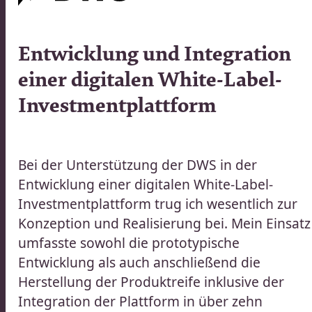
016
Entwicklung und Integration
|
einer digitalen White-Label-
TUNGEN
Investmentplattform​​​​‌ ‍ ​‍​‍‌‍ ‌ ​‍‌‍‍‌‌‍‌ ‌‍‍‌‌‍ ‍​‍​‍​ ‍‍​‍​‍‌ ​ ‌‍​‌‌‍ ‍‌‍‍‌‌ ‌​‌ ‍‌​‍ ‍‌‍‍‌‌‍ ​‍​‍​‍ ​​‍​‍‌‍‍​‌ ​‍‌‍‌‌‌‍‌‍​‍​‍​ ‍‍​‍​‍‌‍‍​‌ ‌​‌ ‌​‌ ​​‌ ​ ​ ‍‍​‍ ​‍ ‌ ​ ‌ ‌​‌ ‌‌‌‍‌​‌‍‍‌‌‍ ​‍ ‍‌ ​ ‌‍‌‌‌‍​‍‌‍​‌‌ ​ ‌ ‌​‌‍‍‌‌‍​‌‌‍ ‍​‍ ‌‌ ​ ‌‍ ‌‍‌‍‌ ‌​‌ ‌ ‌‍​‌‌ ​‍‌‍‌‌​‍ ‍‌‍‌​‌‍‌‌​‍ ‌‍‍‌‌‍ ‍‌ ‌​‌‍‌‌‌‍ ‍‌ ‌​​‍ ‌‍‌‌‌‍‌​‌‍‍‌‌ ‌​​‍ ‌‍ ‌‌‍ ‌‍‌​‌‍‌‌​ ‌‌ ​​‌ ​‍‌‍‌‌‌ ​ ‌‍‌‌‌‍ ‍‌ ‌​‌‍​‌‌ ‌​‌‍‍‌‌‍ ‌‍ ‍​ ‍ ‌‍‍‌‌‍‌​​ ‌​ ‌​​ ​‍‌‍‌‌‌‍‌‌‌‍​‍​ ‍‌​ ‌‌‌‍‌​​‍ ‌​ ​​​ ​‌​ ‌ ​ ​‍​‍ ‌​ ‌​‌‍‌‌​ ​‌​ ‌‍​‍ ‌​ ‍​‌‍‌‌​ ​‍‌‍‌​​‍ ‌​ ‌​​ ‍‌‌‍‌‍​ ‌ ‌‍​ ​ ‌​​ ​ ​ ‌​‌‍‌​​ ‌‍​ ‌‌​ ​‍​ ‍ ‌ ‌​‌ ‍‌‌ ​​‌‍‌‌​ ‌‌ ​​‌ ​‍‌‍ ‌‍‍‍‌‍‌‌‌‍​ ‌ ‌​​ ‍ ‌ ​​‌‍​‌‌ ‌​‌‍‍​​ ‌‌ ‌​‌‍‍‌‌ ‌​‌‍ ​‌‍‌‌​‍‌‌​ ‌‌‌​​‍‌‌ ‌‍‍ ‌‍‌‌‌ ‍‌​‍‌‌​ ​ ‌​‌​​‍‌‌​ ​ ‌​‌​​‍‌‌​ ​‍​ ​‍‌‍‌​‌‍‌‌​‍‌‌​ ​‍​ ​‍​‍‌‌​ ‌‌‌​‌​​‍ ‍‌ ‌‍‌‍​‌‌‍ ​‌ ‌‌‌‍‌‌​ ‌‍​‍‌‍​‌‌ ​ ‌‍‌‌‌‌‌‌‌ ​‍‌‍ ​​ ‌‌‍‍​‌ ‌​‌ ‌​‌ ​​‌ ​ ​‍‌‌​ ​ ‌​​‌​‍‌‌​ ​‍‌​‌‍​‍‌‌​ ​‍‌​‌‍‌ ​ ‌ ‌​‌ ‌‌‌‍‌​‌‍‍‌‌‍ ​‍ ‍‌ ​ ‌‍‌‌‌‍​‍‌‍​‌‌ ​ ‌ ‌​‌‍‍‌‌‍​‌‌‍ ‍​‍ ‌‌ ​ ‌‍ ‌‍‌‍‌ ‌​‌ ‌ ‌‍​‌‌ ​‍‌‍‌‌​‍ ‍‌‍‌​‌‍‌‌​‍‌‍‌‍‍‌‌‍‌​​ ‌​ ‌​​ ​‍‌‍‌‌‌‍‌‌‌‍​‍​ ‍‌​ ‌‌‌‍‌​​‍ ‌​ ​​​ ​‌​ ‌ ​ ​‍​‍ ‌​ ‌​‌‍‌‌​ ​‌​ ‌‍​‍ ‌​ ‍​‌‍‌‌​ ​‍‌‍‌​​‍ ‌​ ‌​​ ‍‌‌‍‌‍​ ‌ ‌‍​ ​ ‌​​ ​ ​ ‌​‌‍‌​​ ‌‍​ ‌‌​ ​‍​‍‌‍‌ ‌​‌ ‍‌‌ ​​‌‍‌‌​ ‌‌ ​​‌ ​‍‌‍ ‌‍‍‍‌‍‌‌‌‍​ ‌ ‌​​‍‌‍‌ ​​‌‍​‌‌ ‌​‌‍‍​​ ‌‌ ‌​‌‍‍‌‌ ‌​‌‍ ​‌‍‌‌​‍‌‌​ ‌‌‌​​‍‌‌ ‌‍‍ ‌‍‌‌‌ ‍‌​‍‌‌​ ​ ‌​‌​​‍‌‌​ ​ ‌​‌​​‍‌‌​ ​‍​ ​‍‌‍‌​‌‍‌‌​‍‌‌​ ​‍​ ​‍​‍‌‌​ ‌‌‌​‌​​‍ ‍‌ ‌‍‌‍​‌‌‍ ​‌ ‌‌‌‍‌‌​‍‌‍‌ ​​‌‍‌‌‌ ​‍‌ ​ ‌ ​​‌‍‌‌‌‍​ ‌ ‌​‌‍‍‌‌ ‌‍‌‍‌‌​ ‌‌ ​​‌ ‌‌‌‍​‍‌‍ ​‌‍‍‌‌ ​ ‌‍‍​‌‍‌‌‌‍‌​​‍​‍‌ ‌
Bei der Unterstützung der DWS in der
Entwicklung einer digitalen White-Label-
Investmentplattform trug ich wesentlich zur
Konzeption und Realisierung bei. Mein Einsatz
umfasste sowohl die prototypische
Entwicklung als auch anschließend die
Herstellung der Produktreife inklusive der
Integration der Plattform in über zehn